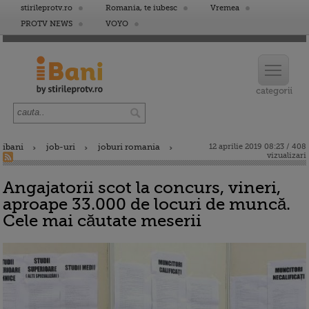
stirileprotv.ro
Romania, te iubesc
Vremea
PROTV NEWS
VOYO
ibani
job-uri
joburi romania
12 aprilie 2019 08:23 / 408
vizualizari
Angajatorii scot la concurs, vineri,
aproape 33.000 de locuri de muncă.
Cele mai căutate meserii