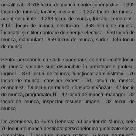
necalificat - 3.518 locuri de muncă, confecţioner textile - 1.392
locuri de muncă, lăcătuş mecanic - 1.307 locuri de muncă,
agent securitate - 1.298 locuri de muncă, lucrător comercial -
1.141 locuri de muncă, electrician - 968 locuri de muncă,
încasator şi cititor contoare de energie electrică - 950 locuri de
muncă, manipulant - 859 locuri de muncă, sudor - 846 locuri
de muncă.
Pentru persoanele cu studii superioare, cele mai multe locuri
de muncă vacante sunt disponibile în următoarele profesii:
inginer - 873 locuri de muncă, funcţionar administrativ - 76
locuri de muncă, consilier expert - 61 locuri de muncă,
economist - 59 locuri de muncă, consultant vânzări - 47 locuri
de muncă, programator IT - 42 locuri de muncă, manager - 32
locuri de muncă, inspector resurse umane - 32 locuri de
muncă.
De asemenea, la Bursa Generală a Locurilor de Muncă, cele
76 locuri de muncă destinate persoanelor marginalizate social
(ambalator - 7 locuri de muncă, patiser - 6 locuri de muncă,