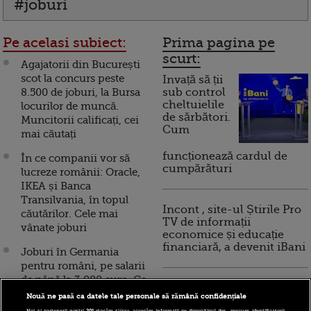
#joburi
Pe acelasi subiect:
Prima pagina pe
scurt:
Agajatorii din București
scot la concurs peste
Invață să ții
8.500 de joburi, la Bursa
sub control
cheltuielile
locurilor de muncă.
de sărbători.
Muncitorii calificați, cei
Cum
mai căutați
funcționează cardul de
În ce companii vor să
cumpărături
lucreze românii: Oracle,
IKEA și Banca
Transilvania, în topul
Incont , site-ul Știrile Pro
căutărilor. Cele mai
TV de informații
vânate joburi
economice și educație
financiară, a devenit iBani
Joburi în Germania
pentru români, pe salarii
de până la 3.000 euro. Ce
10 reguli pentru decizii
specialiști se caută
Nouă ne pasă ca datele tale personale să rămână confidențiale
financiare inteligente
Noi și partenerii noștri
201
stocăm și/sau accesăm informații pe dispozitivul dvs., precum identificatorii