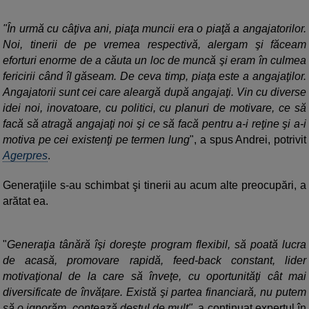
"În urmă cu câţiva ani, piaţa muncii era o piaţă a angajatorilor.
Noi, tinerii de pe vremea respectivă, alergam şi făceam
eforturi enorme de a căuta un loc de muncă şi eram în culmea
fericirii când îl găseam. De ceva timp, piaţa este a angajaţilor.
Angajatorii sunt cei care aleargă după angajaţi. Vin cu diverse
idei noi, inovatoare, cu politici, cu planuri de motivare, ce să
facă să atragă angajaţi noi şi ce să facă pentru a-i reţine şi a-i
motiva pe cei existenţi pe termen lung
", a spus Andrei, potrivit
Agerpres
.
Generaţiile s-au schimbat şi tinerii au acum alte preocupări, a
arătat ea.
"
Generaţia tânără îşi doreşte program flexibil, să poată lucra
de acasă, promovare rapidă, feed-back constant, lider
motivaţional de la care să înveţe, cu oportunităţi cât mai
diversificate de învăţare. Există şi partea financiară, nu putem
să o ignorăm, contează destul de mult"
, a continuat expertul în