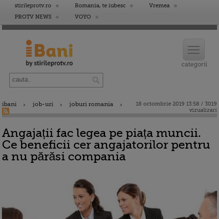
stirileprotv.ro
Romania, te iubesc
Vremea
PROTV NEWS
VOYO
ibani
job-uri
joburi romania
18 octombrie 2019 13:58 / 3019
vizualizari
Angajații fac legea pe piața muncii.
Ce beneficii cer angajatorilor pentru
a nu părăsi compania