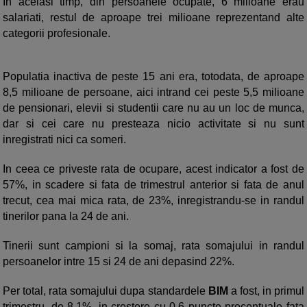
In acelasi timp, din persoanele ocupate, 6 milioane erau
salariati, restul de aproape trei milioane reprezentand alte
categorii profesionale.
Populatia inactiva de peste 15 ani era, totodata, de aproape
8,5 milioane de persoane, aici intrand cei peste 5,5 milioane
de pensionari, elevii si studentii care nu au un loc de munca,
dar si cei care nu presteaza nicio activitate si nu sunt
inregistrati nici ca someri.
In ceea ce priveste rata de ocupare, acest indicator a fost de
57%, in scadere si fata de trimestrul anterior si fata de anul
trecut, cea mai mica rata, de 23%, inregistrandu-se in randul
tinerilor pana la 24 de ani.
Tinerii sunt campioni si la somaj, rata somajului in randul
persoanelor intre 15 si 24 de ani depasind 22%.
Per total, rata somajului dupa standardele
BIM
a fost, in primul
trimestru, de 8,1%, in crestere cu 0,6 puncte procentuale fata