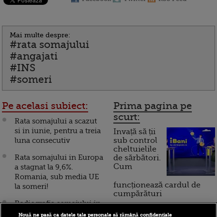
Mai multe despre:
#rata somajului
#angajati
#INS
#someri
Pe acelasi subiect:
Prima pagina pe
scurt:
Rata somajului a scazut
si in iunie, pentru a treia
Invață să ții
luna consecutiv
sub control
cheltuielile
Rata somajului in Europa
de sărbători.
Cum
a stagnat la 9,6%.
Romania, sub media UE
funcționează cardul de
la someri!
cumpărături
Radiografia somajului in
Romania! Vezi daca
Nouă ne pasă ca datele tale personale să rămână confidențiale