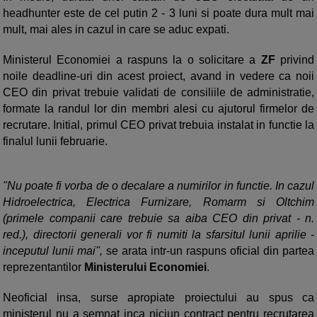
headhunter este de cel putin 2 - 3 luni si poate dura mult mai
mult, mai ales in cazul in care se aduc expati.
Ministerul Economiei a raspuns la o solicitare a
ZF
privind
noile deadline-uri din acest proiect, avand in vedere ca noii
CEO din privat trebuie validati de consiliile de administratie,
formate la randul lor din membri alesi cu ajutorul firmelor de
recrutare. Initial, primul CEO privat trebuia instalat in functie la
finalul lunii februarie.
"Nu poate fi vorba de o decalare a numirilor in functie. In cazul
Hidroelectrica, Electrica Furnizare, Romarm si Oltchim
(primele companii care trebuie sa aiba CEO din privat - n.
red.), directorii generali vor fi numiti la sfarsitul lunii aprilie -
inceputul lunii mai",
se arata intr-un raspuns oficial din partea
reprezentantilor
Ministerului Economiei
.
Neoficial insa, surse apropiate proiectului au spus ca
ministerul nu a semnat inca niciun contract pentru recrutarea