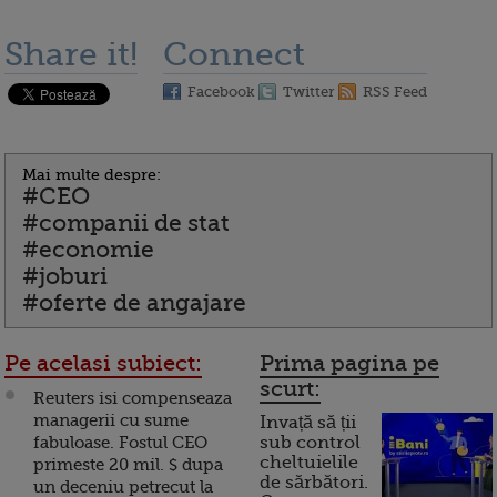
Share it!
Connect
Facebook
Twitter
RSS Feed
Mai multe despre:
#CEO
#companii de stat
#economie
#joburi
#oferte de angajare
Pe acelasi subiect:
Prima pagina pe
scurt:
Reuters isi compenseaza
managerii cu sume
Invață să ții
fabuloase. Fostul CEO
sub control
cheltuielile
primeste 20 mil. $ dupa
de sărbători.
un deceniu petrecut la