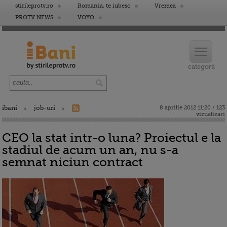
stirileprotv.ro
Romania, te iubesc
Vremea
PROTV NEWS
VOYO
ibani
job-uri
8 aprilie 2012 11:20 / 123
vizualizari
CEO la stat intr-o luna? Proiectul e la
stadiul de acum un an, nu s-a
semnat niciun contract