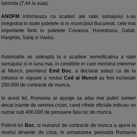
Ialomita (7,44 la suta).
ANOFM
informeaza ca scaderi ale ratei somajului s-au
inregistrat in toate judetele si in municipiul Bucuresti, cele mai
importante fiind in judetele Covasna, Hunedoara, Galati,
Harghita, Salaj si Vaslui.
Autoritatile se asteapta la o scadere semnificativa a ratei
somajului si in luna mai, in conditiile in care ministrul interimar
al Muncii, premierul
Emil Boc
, a declarat astazi ca de la
intrarea in vigoare a noului
Cod al Muncii
au fost incheiate
250.000 de contracte de munca.
In acest fel, Romania ar ajunge sa aiba mai putini someri
decat inainte de venirea crizei, cand cifrele oficiale indicau un
numar sub 400.000 de persoane fara loc de munca.
Potrivit lui
Boc
, si numarul de contracte de munca a ajuns la
nivelul dinanite de criza, in urmatoarea perioada Romania