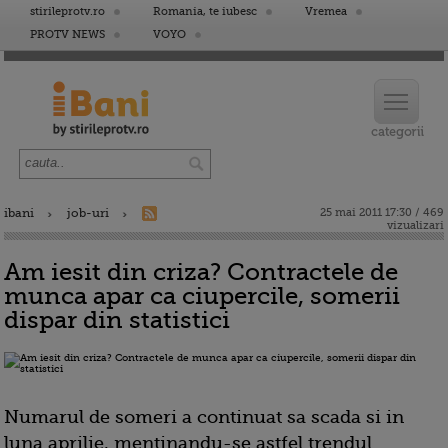
stirileprotv.ro
Romania, te iubesc
Vremea
PROTV NEWS
VOYO
ibani
job-uri
25 mai 2011 17:30 / 469
vizualizari
Am iesit din criza? Contractele de
munca apar ca ciupercile, somerii
dispar din statistici
Numarul de someri a continuat sa scada si in
luna aprilie, mentinandu-se astfel trendul