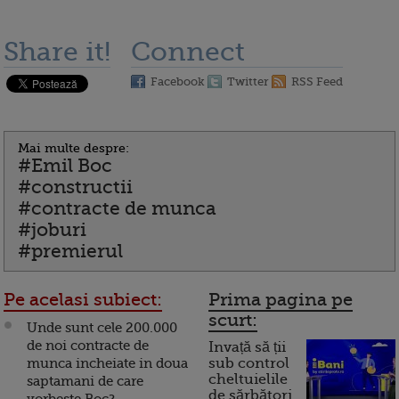
Share it!
Connect
Facebook
Twitter
RSS Feed
Mai multe despre:
#Emil Boc
#constructii
#contracte de munca
#joburi
#premierul
Pe acelasi subiect:
Prima pagina pe
scurt:
Unde sunt cele 200.000
de noi contracte de
Invață să ții
munca incheiate in doua
sub control
cheltuielile
saptamani de care
de sărbători.