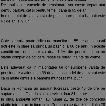
De anul viitor, varstele de pensionare vor creste treptat atat
pentru barbati, cat si pentru femei, pana
la 65 de ani.
In momentul de fata, varsta de pensionare pentru barbati este
63 de ani si 9 luni.
Cate caramizi poate ridica un muncitor de 55 de ani sau cati
hoti este in stare sa prinda un paznic
la 60 de ani? In aceste
conditii nu-i de mirare ca doar 1,6% din pensionari au un
stadiu complet de cotizare, restul se retrag inainte de vreme.
Este adevarat ca in majoritatea tarilor europene varsta de
pensionare a atins deja 65 de ani, insa
la fel de adevarat este
ca in multe dintre ele oamenii muncesc mai putin.
Daca in Romania un angajat lucreaza peste 40 de ore pe
saptamana, in Olanda sta
la serviciu doar 31 de ore.
In plus, angajatii romani au numai 21 de zile de concediu
platite intr-un an, in timp ce in Germania se dau 30, in Italia 28