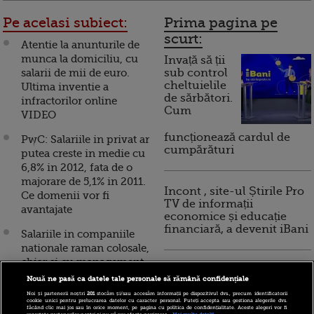
Pe acelasi subiect:
Prima pagina pe
scurt:
Atentie la anunturile de
munca la domiciliu, cu
Invață să ții
salarii de mii de euro.
sub control
cheltuielile
Ultima inventie a
de sărbători.
infractorilor online
Cum
VIDEO
funcționează cardul de
PwC: Salariile in privat ar
cumpărături
putea creste in medie cu
6,8% in 2012, fata de o
majorare de 5,1% in 2011.
Incont , site-ul Știrile Pro
Ce domenii vor fi
TV de informații
avantajate
economice și educație
financiară, a devenit iBani
Salariile in companiile
nationale raman colosale,
chiar si cu management
10 reguli pentru decizii
privat. Ce spune
Nouă ne pasă ca datele tale personale să rămână confidențiale
financiare inteligente
reprezentantul Romaniei
Noi și partenerii noștri
201
stocăm și/sau accesăm informații pe dispozitivul dvs., precum identificatorii
cookie unici pentru prelucrarea datelor cu caracter personal. Puteți accepta sau gestiona alegerile dvs.
la FMI VIDEO
făcând clic mai jos sau în orice moment, pe pagina cu politica de confidențialitate. Aceste alegeri vor fi