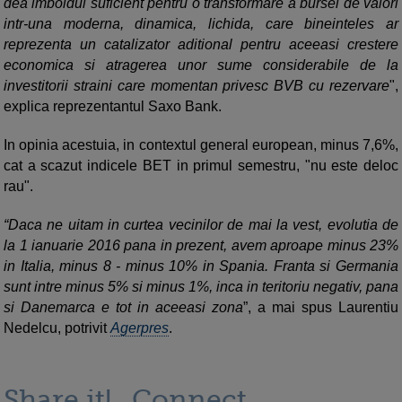
dea imboldul suficient pentru o transformare a bursei de valori
intr-una moderna, dinamica, lichida, care bineinteles ar
reprezenta un catalizator aditional pentru aceeasi crestere
economica si atragerea unor sume considerabile de la
investitorii straini care momentan privesc BVB cu rezervare
",
explica reprezentantul Saxo Bank.
In opinia acestuia, in contextul general european, minus 7,6%,
cat a scazut indicele BET in primul semestru, "nu este deloc
rau".
“Daca ne uitam in curtea vecinilor de mai la vest, evolutia de
la 1 ianuarie 2016 pana in prezent, avem aproape minus 23%
in Italia, minus 8 - minus 10% in Spania. Franta si Germania
sunt intre minus 5% si minus 1%, inca in teritoriu negativ, pana
si Danemarca e tot in aceeasi zona
”, a mai spus Laurentiu
Nedelcu, potrivit
Agerpres
.
Share it!
Connect