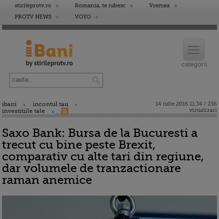
stirileprotv.ro
Romania, te iubesc
Vremea
PROTV NEWS
VOYO
ibani
incontul tau
14 iulie 2016 11:34 / 236
vizualizari
investitiile tale
Saxo Bank: Bursa de la Bucuresti a
trecut cu bine peste Brexit,
comparativ cu alte tari din regiune,
dar volumele de tranzactionare
raman anemice