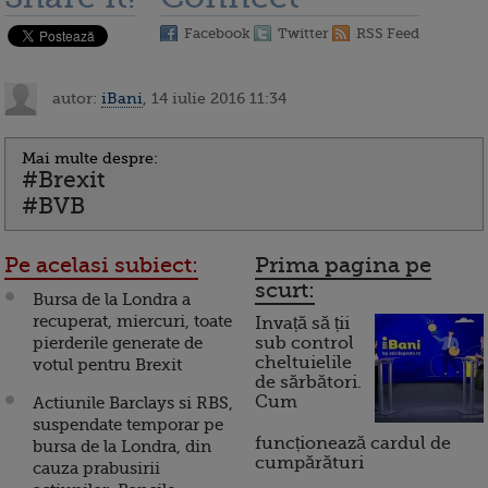
Facebook
Twitter
RSS Feed
autor:
iBani
, 14 iulie 2016 11:34
Mai multe despre:
#Brexit
#BVB
Pe acelasi subiect:
Prima pagina pe
scurt:
Bursa de la Londra a
recuperat, miercuri, toate
Invață să ții
pierderile generate de
sub control
cheltuielile
votul pentru Brexit
de sărbători.
Cum
Actiunile Barclays si RBS,
suspendate temporar pe
funcționează cardul de
bursa de la Londra, din
cumpărături
cauza prabusirii