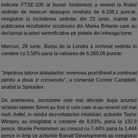
Indicele FTSE-100 al bursei londoneze a revenit la finalul
sedintei de miercuri deasupra nivelului de 6.338,1 puncte,
inregistrat la inchiderea sedintei din 23 iunie, inainte de
publicarea rezultatelor scrutinului din Marea Britanie care au
declansat scaderi semnificative pe pietele din intreaga lume.
Miercuri, 29 iunie, Bursa de la Londra a incheiat sedinta in
crestere cu 3,58% pana la valoarea de 6.360,06 puncte.
"Impotriva tuturor asteptarilor, revenirea post-Brexit a continuat
pentru a doua zi consecutiv
", a comentat Connor Campbell,
analist la Spreadex.
De asemenea, sectoarele cele mai afectate dupa anuntul
victoriei taberei Brexit au fost si cele care si-au revenit cel mai
mult. Astfel, in randul dezvoltatorilor imobiliari, actiunile Taylor
Wimpey au inregistrat o crestere de 8,93%, pana la 132,9
pence, titlurile Persimmon au crescut cu 7,44% pana la 1.444
pence in timp ce actiunile Barratt Developments au inregistrat