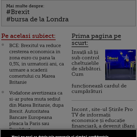
Mai multe despre:
#Brexit
#bursa de la Londra
Pe acelasi subiect:
Prima pagina pe
scurt:
BCE: Brexitul va reduce
cresterea economica in
Invață să ții
zona euro cu pana la
sub control
cheltuielile
0,5%, in urmatorii ani, ca
de sărbători.
urmare a scaderii
Cum
comertului cu Marea
Britanie
funcționează cardul de
cumpărături
Vodafone avertizeaza ca
si-ar putea muta sediul
din Marea Britanie, dupa
Incont , site-ul Știrile Pro
Brexit. Autoritatea
TV de informații
Bancare Europeana
economice și educație
pleaca la Paris sau
financiară, a devenit iBani
Frankfurt
Nouă ne pasă ca datele tale personale să rămână confidențiale