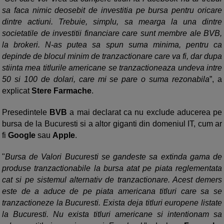
sa faca nimic deosebit de investitia pe bursa pentru oricare
dintre actiuni. Trebuie, simplu, sa mearga la una dintre
societatile de investitii financiare care sunt membre ale BVB,
la brokeri. N-as putea sa spun suma minima, pentru ca
depinde de blocul minim de tranzactionare care va fi, dar dupa
stiinta mea titlurile americane se tranzactioneaza undeva intre
50 si 100 de dolari, care mi se pare o suma rezonabila
”, a
explicat
Stere Farmache
.
Presedintele
BVB
a mai declarat ca nu exclude aducerea pe
bursa de la Bucuresti si a altor giganti din domeniul IT, cum ar
fi
Google
sau
Apple
.
"
Bursa de Valori Bucuresti se gandeste sa extinda gama de
produse tranzactionabile la bursa atat pe piata reglementata
cat si pe sistemul alternativ de tranzactionare. Acest demers
este de a aduce de pe piata americana titluri care sa se
tranzactioneze la Bucuresti. Exista deja titluri europene listate
la Bucuresti. Nu exista titluri americane si intentionam sa