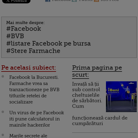
Mai multe despre:
#Facebook
#BVB
#listare Facebook pe bursa
#Stere Farmache
Pe acelasi subiect:
Prima pagina pe
scurt:
Facebook la Bucuresti.
Farmache vrea sa
Invață să ții
tranzactioneze pe BVB
sub control
cheltuielile
titlurile retelei de
de sărbători.
socializare
Cum
Un virus de pe Facebook
funcționează cardul de
iti pune calculatorul in
cumpărături
mainile hackerilor
Marile secrete ale