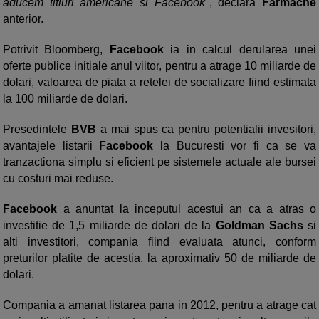
aducem titluri americane si Facebook
", declara
Farmache
anterior.
Potrivit Bloomberg,
Facebook
ia in calcul derularea unei
oferte publice initiale anul viitor, pentru a atrage 10 miliarde de
dolari, valoarea de piata a retelei de socializare fiind estimata
la 100 miliarde de dolari.
Presedintele
BVB
a mai spus ca pentru potentialii invesitori,
avantajele listarii
Facebook
la Bucuresti vor fi ca se va
tranzactiona simplu si eficient pe sistemele actuale ale bursei
cu costuri mai reduse.
Facebook
a anuntat la inceputul acestui an ca a atras o
investitie de 1,5 miliarde de dolari de la
Goldman Sachs
si
alti investitori, compania fiind evaluata atunci, conform
preturilor platite de acestia, la aproximativ 50 de miliarde de
dolari.
Compania a amanat listarea pana in 2012, pentru a atrage cat