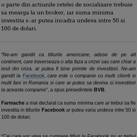
o parte din actiunile retelei de socializare trebuie
sa mearga la un broker, iar suma minima
investita s-ar putea incadra undeva intre 50 si
100 de dolari.
“Ne-am gandit ca titlurile americane, aduse de pe alt
continent, care traverseaza o alta faza a crizei sau care chiar a
iesit din criza, ar putea fi bine primite de investitori. Ne-am
gandit la
Facebook
, care este o companie cu multi clienti si
multi fani in Romania si care ar putea sa devina si investitori
la aceasta companie
”, a spus presedintele
BVB
.
Farmache
a mai declarat ca suma minima care ar trebui sa fie
investita in titlurile
Facebook
ar putea varia undeva intre 50 si
100 de dolari.
“
Cei care vor vrea sa cumpere titluri la Facebook nu ar trebui