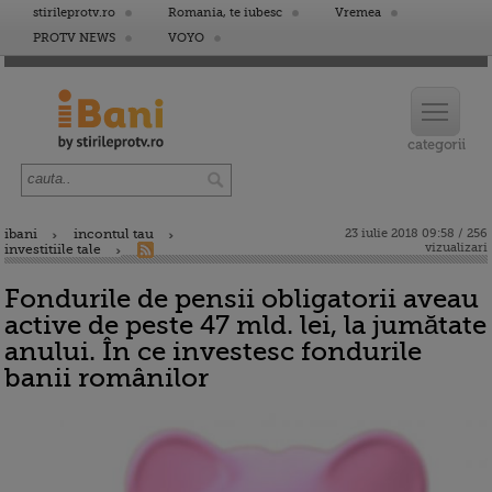
stirileprotv.ro
Romania, te iubesc
Vremea
PROTV NEWS
VOYO
ibani
incontul tau
23 iulie 2018 09:58 / 256
vizualizari
investitiile tale
Fondurile de pensii obligatorii aveau
active de peste 47 mld. lei, la jumătate
anului. În ce investesc fondurile
banii românilor