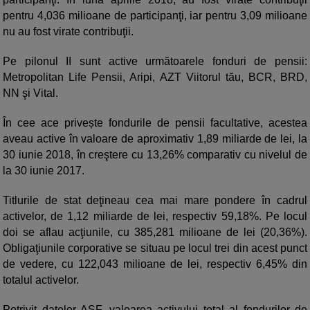
pentru 4,036 milioane de participanţi, iar pentru 3,09 milioane
nu au fost virate contribuţii.
Pe pilonul II sunt active următoarele fonduri de pensii:
Metropolitan Life Pensii, Aripi, AZT Viitorul tău, BCR, BRD,
NN şi Vital.
În cee ace privește fondurile de pensii facultative, acestea
aveau active în valoare de aproximativ 1,89 miliarde de lei, la
30 iunie 2018, în creştere cu 13,26% comparativ cu nivelul de
la 30 iunie 2017.
Titlurile de stat deţineau cea mai mare pondere în cadrul
activelor, de 1,12 miliarde de lei, respectiv 59,18%. Pe locul
doi se aflau acţiunile, cu 385,281 milioane de lei (20,36%).
Obligaţiunile corporative se situau pe locul trei din acest punct
de vedere, cu 122,043 milioane de lei, respectiv 6,45% din
totalul activelor.
Potrivit datelor ASF, valoarea activului total al fondurilor de