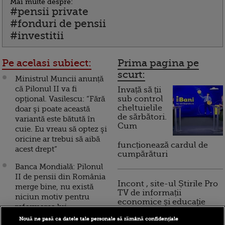
Mai multe despre:
#pensii private
#fonduri de pensii
#investitii
Pe acelasi subiect:
Prima pagina pe
scurt:
Ministrul Muncii anunță
că Pilonul II va fi
Invață să ții
opțional. Vasilescu: “Fără
sub control
cheltuielile
doar şi poate această
de sărbători.
variantă este bătută în
Cum
cuie. Eu vreau să optez şi
oricine ar trebui să aibă
funcționează cardul de
acest drept”
cumpărături
Banca Mondială: Pilonul
II de pensii din România
Incont , site-ul Știrile Pro
merge bine, nu există
TV de informații
niciun motiv pentru
economice și educație
reformarea lui
financiară, a devenit iBani
Nouă ne pasă ca datele tale personale să rămână confidențiale
Teodorovici anunță "o