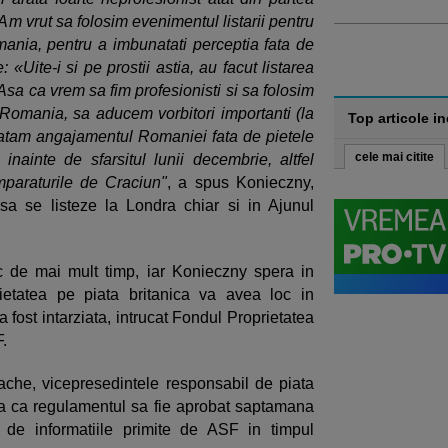
Am vrut sa folosim evenimentul listarii pentru
mania, pentru a imbunatati perceptia fata de
: «Uite-i si pe prostii astia, au facut listarea
sa ca vrem sa fim profesionisti si sa folosim
omania, sa aducem vorbitori importanti (la
Top articole i
sa aratam angajamentul Romaniei fata de pietele
cele mai citite
inainte de sfarsitul lunii decembrie, altfel
mparaturile de Craciun"
, a spus Konieczny,
sa se listeze la Londra chiar si in Ajunul
oc de mai mult timp, iar Konieczny spera in
rietatea pe piata britanica va avea loc in
 fost intarziata, intrucat Fondul Proprietatea
.
che, vicepresedintele responsabil de piata
ra ca regulamentul sa fie aprobat saptamana
 de informatiile primite de ASF in timpul