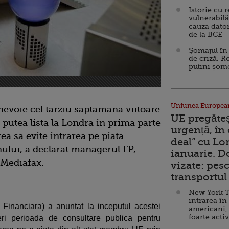
Istorie cu 
vulnerabilă
cauza dator
de la BCE
Șomajul în 
de criză. R
puțini șom
Uniunea Europea
nevoie cel tarziu saptamana viitoare
UE pregăte
putea lista la Londra in prima parte
urgență, în
ea sa evite intrarea pe piata
deal” cu Lo
nului, a declarat managerul FP,
ianuarie. 
 Mediafax.
vizate: pesc
transportul 
New York T
intrarea în
Financiara) a anuntat la inceputul acestei
americani,
foarte acti
ri perioada de consultare publica pentru