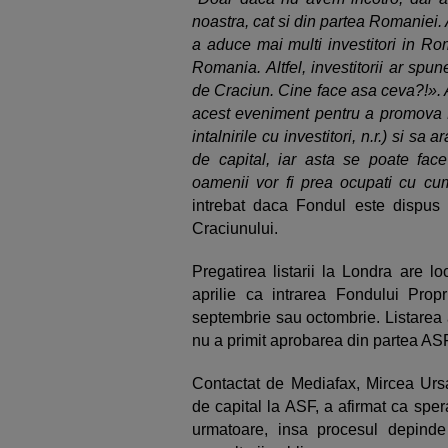
noastra, cat si din partea Romaniei. 
a aduce mai multi investitori in Ro
Romania. Altfel, investitorii ar spune
de Craciun. Cine face asa ceva?!». A
acest eveniment pentru a promova R
intalnirile cu investitori, n.r.) si 
de capital, iar asta se poate face 
oamenii vor fi prea ocupati cu cu
intrebat daca Fondul este dispus 
Craciunului.
Pregatirea listarii la Londra are l
aprilie ca intrarea Fondului Prop
septembrie sau octombrie. Listarea a
nu a primit aprobarea din partea ASF
Contactat de Mediafax, Mircea Ursa
de capital la ASF, a afirmat ca spe
urmatoare, insa procesul depinde