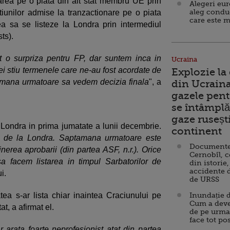
tarea pe o piata din alt stat membru UE prin
Alegeri eu
aleg condu
actiunilor admise la tranzactionare pe o piata
care este m
 sa se listeze la Londra prin intermediul
sts).
st o surpriza pentru FP, dar suntem inca in
Ucraina
 ei stiu termenele care ne-au fost acordate de
Explozie la
tamana urmatoare sa vedem decizia finala
", a
din Ucraina
gazele pent
se întâmplă 
gaze ruseșt
a Londra in prima jumatate a lunii decembrie.
continent
 de la Londra. Saptamana urmatoare este
Documente d
erea aprobarii (din partea ASF, n.r.). Orice
Cernobîl, c
sa facem listarea in timpul Sarbatorilor de
din istorie,
accidente 
i.
de URSS
tea s-ar lista chiar inaintea Craciunului pe
Inundație d
Cum a deve
at, a afirmat el.
de pe urma
face tot po
arata foarte neprofesionist atat din partea