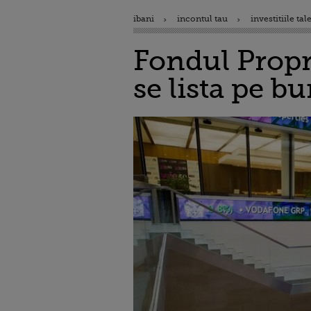
ibani
incontul tau
investitiile tal
Fondul Propri
se lista pe b