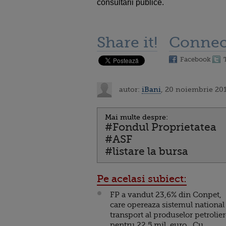
consultarii publice.
Share it!
Connec
Facebook
autor:
iBani
, 20 noiembrie 201
Mai multe despre:
#Fondul Proprietatea
#ASF
#listare la bursa
Pe acelasi subiect:
FP a vandut 23,6% din Conpet,
care opereaza sistemul national
transport al produselor petrolier
pentru 22,5 mil. euro. Cu