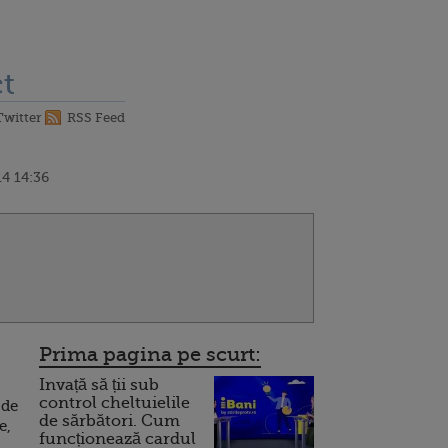
t
Twitter
RSS Feed
4 14:36
Prima pagina pe scurt:
Invață să ții sub
control cheltuielile
 de
de sărbători. Cum
e,
funcționează cardul