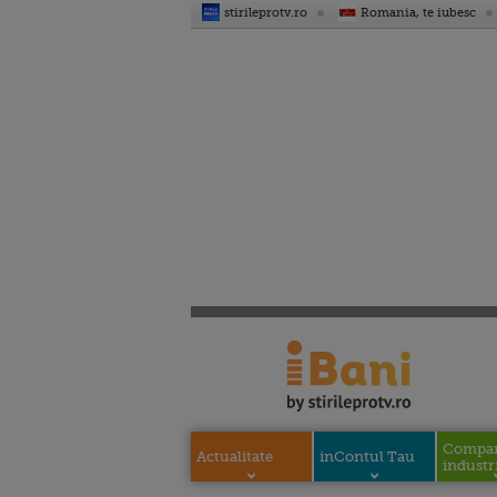
stirileprotv.ro
Romania, te iubesc
Compani
Actualitate
inContul Tau
industri