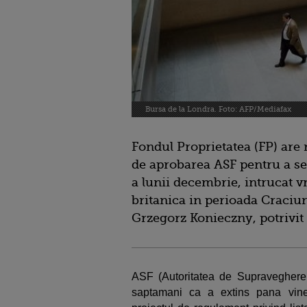
Bursa de la Londra. Foto: AFP/Mediafax
Fondul Proprietatea (FP) are 
de aprobarea ASF pentru a se 
a lunii decembrie, intrucat vr
britanica in perioada Craciu
Grzegorz Konieczny, potrivit
ASF (Autoritatea de Supraveghere 
saptamani ca a extins pana vine