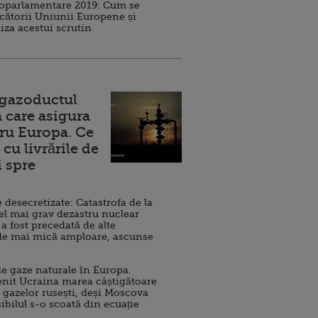
roparlamentare 2019: Cum se
cătorii Uniunii Europene și
iza acestui scrutin
 gazoductul
 care asigura
ru Europa. Ce
cu livrările de
i spre
esecretizate: Catastrofa de la
el mai grav dezastru nuclear
 a fost precedată de alte
de mai mică amploare, ascunse
e gaze naturale în Europa.
nit Ucraina marea câștigătoare
 gazelor rusești, deși Moscova
sibilul s-o scoată din ecuație