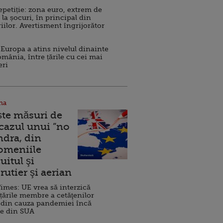
repetiție: zona euro, extrem de
 la șocuri, în principal din
iilor. Avertisment îngrijorător
Europa a atins nivelul dinainte
omânia, între țările cu cei mai
eri
na
ște măsuri de
 cazul unui ”no
ndra, din
Domeniile
uitul şi
rutier şi aerian
imes: UE vrea să interzică
 țările membre a cetăţenilor
 din cauza pandemiei încă
ve din SUA