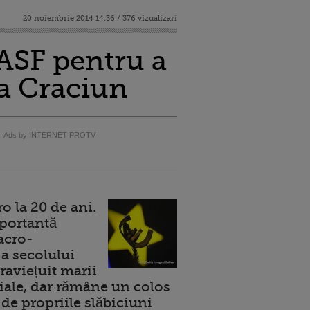
20 noiembrie 2014 14:36 / 376 vizualizari
 ASF pentru a
la Craciun
Ads by INTERNET PROTV
 la 20 de ani.
portantă
acro-
a secolului
raviețuit marii
ale, dar rămâne un colos
de propriile slăbiciuni