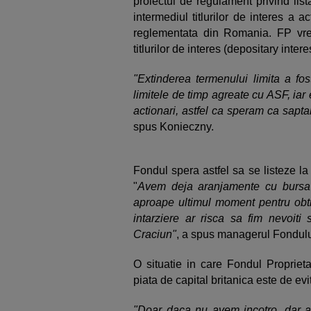
proiectul de regulament privind lis
intermediul titlurilor de interes a 
reglementata din Romania. FP vrea
titlurilor de interes (depositary intere
"Extinderea termenului limita a fo
limitele de timp agreate cu ASF, iar
actionari, astfel ca speram ca sap
spus Konieczny.
Fondul spera astfel sa se listeze l
"
Avem deja aranjamente cu bursa
aproape ultimul moment pentru obtin
intarziere ar risca sa fim nevoiti 
Craciun"
, a spus managerul Fondulu
O situatie in care Fondul Proprieta
piata de capital britanica este de evit
"Doar daca nu avem incotro, dar ar 