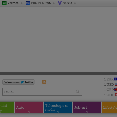
Vremea
PROTV NEWS
VOYO
1 EUR
1 USD
1 GBP
1 CHF
i si
Tehnologie si
Auto
Job-uri
Lifestyl
i
media