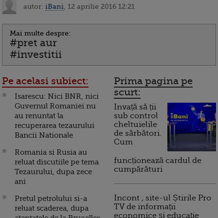
autor:
iBani
, 12 aprilie 2016 12:21
Mai multe despre:
#pret aur
#investitii
Pe acelasi subiect:
Prima pagina pe
scurt:
Isarescu: Nici BNR, nici
Guvernul Romaniei nu
Invață să ții
au renuntat la
sub control
cheltuielile
recuperarea tezaurului
de sărbători.
Bancii Nationale
Cum
Romania si Rusia au
funcționează cardul de
reluat discutiile pe tema
cumpărături
Tezaurului, dupa zece
ani
Incont , site-ul Știrile Pro
Pretul petrolului si-a
TV de informații
reluat scaderea, dupa
economice și educație