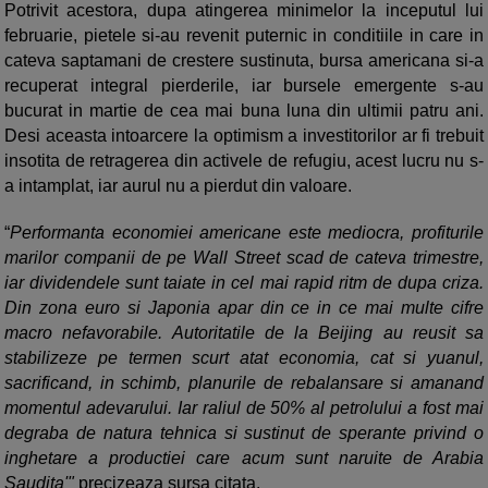
Potrivit acestora, dupa atingerea minimelor la inceputul lui
februarie, pietele si-au revenit puternic in conditiile in care in
cateva saptamani de crestere sustinuta, bursa americana si-a
recuperat integral pierderile, iar bursele emergente s-au
bucurat in martie de cea mai buna luna din ultimii patru ani.
Desi aceasta intoarcere la optimism a investitorilor ar fi trebuit
insotita de retragerea din activele de refugiu, acest lucru nu s-
a intamplat, iar aurul nu a pierdut din valoare.
“
Performanta economiei americane este mediocra, profiturile
marilor companii de pe Wall Street scad de cateva trimestre,
iar dividendele sunt taiate in cel mai rapid ritm de dupa criza.
Din zona euro si Japonia apar din ce in ce mai multe cifre
macro nefavorabile. Autoritatile de la Beijing au reusit sa
stabilizeze pe termen scurt atat economia, cat si yuanul,
sacrificand, in schimb, planurile de rebalansare si amanand
momentul adevarului. Iar raliul de 50% al petrolului a fost mai
degraba de natura tehnica si sustinut de sperante privind o
inghetare a productiei care acum sunt naruite de Arabia
Saudita'"
precizeaza sursa citata.