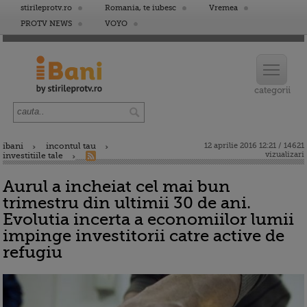
stirileprotv.ro
Romania, te iubesc
Vremea
PROTV NEWS
VOYO
ibani
incontul tau
12 aprilie 2016 12:21 / 14621
vizualizari
investitiile tale
Aurul a incheiat cel mai bun
trimestru din ultimii 30 de ani.
Evolutia incerta a economiilor lumii
impinge investitorii catre active de
refugiu