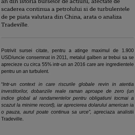
an din istoria burselor de actiuni, afectate de
scaderea continua a petrolului si de turbulentele
de pe piata valutara din China, arata o analiza
Tradeville.
Potrivit sursei citate, pentru a atinge maximul de 1.900
USD/uncie consemnat in 2011, metalul galben ar trebui sa se
aprecieze cu circa 55% intr-un an 2016 care are ingredientele
pentru un an turbulent.
“
Intr-un context in care riscurile globale revin in atentia
investitorilor, dobanzile reale raman aproape de zero (un
indice global al randamentelor pentru obligatiuni tocmai a
scazut la minime record), iar aprecierea dolarului american ia
o pauza, aurul poate continua sa urce”,
apreciaza analistii
Tradeville.