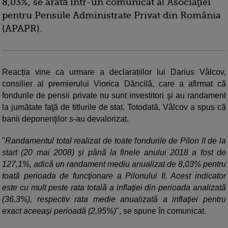
8,03%, se arată într-un comunicat al Asociaţiei
pentru Pensiile Administrate Privat din România
(APAPR).
Reacția vine ca urmare a declarațiilor lui Darius Vâlcov,
consilier al premierului Viorica Dăncilă, care a afirmat că
fondurile de pensii private nu sunt investitori şi au randament
la jumătate faţă de titlurile de stat. Totodată, Vâlcov a spus că
banii deponenţilor s-au devalorizat.
"
Randamentul total realizat de toate fondurile de Pilon II de la
start (20 mai 2008) şi până la finele anului 2018 a fost de
127,1%, adică un randament mediu anualizat de 8,03% pentru
toată perioada de funcţionare a Pilonului II. Acest indicator
este cu mult peste rata totală a inflaţiei din perioada analizată
(36,3%), respectiv rata medie anualizată a inflaţiei pentru
exact aceeaşi perioadă (2,95%)
", se spune în comunicat.