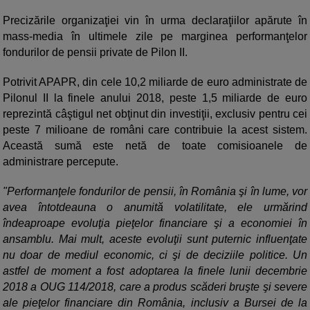
Precizările organizaţiei vin în urma declaraţiilor apărute în
mass-media în ultimele zile pe marginea performanţelor
fondurilor de pensii private de Pilon II.
Potrivit APAPR, din cele 10,2 miliarde de euro administrate de
Pilonul II la finele anului 2018, peste 1,5 miliarde de euro
reprezintă câştigul net obţinut din investiţii, exclusiv pentru cei
peste 7 milioane de români care contribuie la acest sistem.
Această sumă este netă de toate comisioanele de
administrare percepute.
"Performanţele fondurilor de pensii, în România şi în lume, vor
avea întotdeauna o anumită volatilitate, ele urmărind
îndeaproape evoluţia pieţelor financiare şi a economiei în
ansamblu. Mai mult, aceste evoluţii sunt puternic influenţate
nu doar de mediul economic, ci şi de deciziile politice. Un
astfel de moment a fost adoptarea la finele lunii decembrie
2018 a OUG 114/2018, care a produs scăderi bruşte şi severe
ale pieţelor financiare din România, inclusiv a Bursei de la