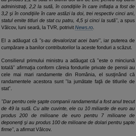
administraţi, 2,2 la sută, în condiţiile în care inflaţia a fost de
3,2 şi în condiţiile în care astăzi la doi, trei respectiv cinci ani,
statul emite titluri de stat cu patru, 4,5 şi cinci la sută"
, a spus
Vâlcov, luni seară, la TVR, potrivit
News.ro
.
El a adăugat că
"s-au devalorizat acei bani"
, iar puterea de
cumpărare a banilor contributorilor la aceste fonduri a scăzut.
Consilierul primului ministru a adăugat că "este o minciună
totală" afirmaţia conform căreia fondurile private de pensii au
cele mai mari randamente din România, el susţinând că
randamentele acestora sunt "la jumătate faţă de titlurile de
stat".
"Dar pentru cele şapte companii randamentul a fost anul trecut
de 49 la sută. Cu alte cuvinte, ele cu 10 miliarde de euro au
produs 200 de milioane de euro pentru 7 milioane de
deponenţi şi au produs 100 de milioane de dolari pentru şapte
firme"
, a afirmat Vâlcov.