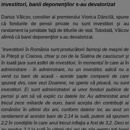
investitori, banii deponenţilor s-au devalorizat
Darius Vâlcov, consilier al premierului Viorica Dăncilă, spune
că fondurile de pensii private nu sunt investitori şi au
randament la jumătate faţă de titlurile de stat. Totodată, Vâlcov
afirmă că banii deponenţilor s-au devalorizat.
"Investitorii în România sunt producătorii faimoşi de maşini de
la Piteşti şi Craiova, chiar şi cei de la Slatina de cauciucuri şi
în toată ţara sunt astfel de investitori, în momentul în care ai în
administrare - în administrare, nu un investitor, adică nu a
venit cu bani de acasă - aceste şapte companii de care
spuneţi dvs, care vezi Doamne, ne sperie că pleacă, nu sunt
investitori. Ei sunt administratori ai unor fonduri publice de
pensii şi am să vă explic cu datele lor. Au administrat anul
trecut zece miliarde de euro, banii aceştia din contribuţii ai
românilor în ultimii doi ani, conform datelor lor, au avut un
randament al acestor bani de 2,14 la sută, putem să spunem
2,2 în condiţiile în care anul trecut inflaţia a fost de 3,2. Deci ei
au produs 2,2 la sută în ultimii doi ani de zile pentru toţi banii