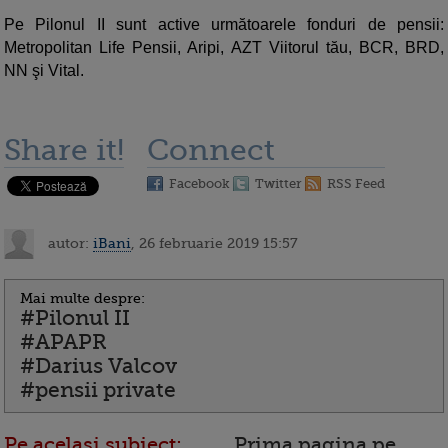
Pe Pilonul II sunt active următoarele fonduri de pensii:
Metropolitan Life Pensii, Aripi, AZT Viitorul tău, BCR, BRD,
NN şi Vital.
Share it!
Connect
Facebook
Twitter
RSS Feed
autor:
iBani
, 26 februarie 2019 15:57
Mai multe despre:
#Pilonul II
#APAPR
#Darius Valcov
#pensii private
Pe acelasi subiect:
Prima pagina pe