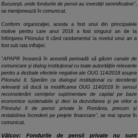
Bucureşti, unde fondurile de pensii au investiţii semnificative"
,
se menţionează în comunicat.
Conform organizaţiei, acesta a fost unul din principalele
motive pentru care anul 2018 a fost singurul an de la
înfiinţarea Pilonului II când randamentul la nivelul unui an a
fost sub rata inflaţiei.
"
APAPR încearcă în această perioadă să găsim canale de
comunicare şi dialog instituţional cu toate autorităţile relevante
pentru a dezbate efectele negative ale OUG 114/2018 asupra
Pilonului II. Sperăm ca dialogul instituţional cu decidenţii
relevanţi să ducă la modificarea OUG 114/2018 în sensul
reconsiderării cerinţelor suplimentare de capital pe baze
economice sustenabile şi deci la dezvoltarea şi pe viitor a
Pilonului II de pensii private în România, precum şi
restabilirea încrederii pe pieţele financiare",
se mai spune în
comunicat.
Vâlcov: Fondurile de pensii private nu sunt