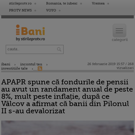
stirileprotv.ro
Romania, te iubesc
Vremea
PROTV NEWS
VOYO
ibani
incontul tau
26 februarie 2019 15:57 / 268
vizualizari
investitiile tale
APAPR spune că fondurile de pensii
au avut un randament anual de peste
8%, mult peste inflație, după ce
Vâlcov a afirmat că banii din Pilonul
II s-au devalorizat