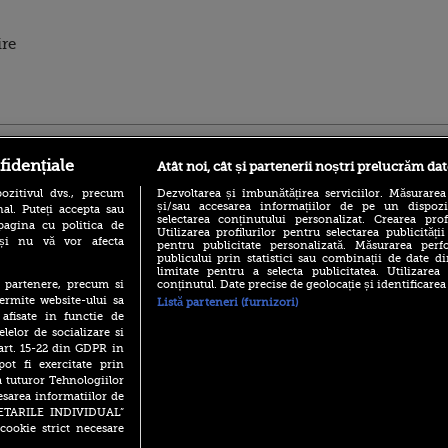
ire
ro
foodstory.ro
Procinema.ro
fidențiale
Atât noi, cât și partenerii noștri prelucrăm dat
ozitivul dvs., precum
Dezvoltarea și îmbunătățirea serviciilor. Măsurarea
și/sau accesarea informațiilor de pe un dispoziti
al. Puteți accepta sau
selectarea conținutului personalizat. Crearea prof
pagina cu politica de
Utilizarea profilurilor pentru selectarea publicității
i și nu vă vor afecta
pentru publicitate personalizată. Măsurarea perfo
publicului prin statistici sau combinații de date di
limitate pentru a selecta publicitatea. Utilizarea
conținutul. Date precise de geolocație și identificarea
te partenere, precum si
Emoții intense pe
ermite website-ului sa
Listă parteneri (furnizori)
Sebastian Stan! Iub
 afisate in functie de
Annabelle, l-a făcu
elelor de socializare si
 art. 15-22 din GDPR in
Din 14 septembrie
pot fi exercitate prin
Popescu revine în 
principal la Pro T
a tuturor Tehnologiilor
esarea informatiilor de
La 88 de ani și du
SETARILE INDIVIDUAL”
carieră fabuloasă î
cookie strict necesare
Anthony Hopkins 