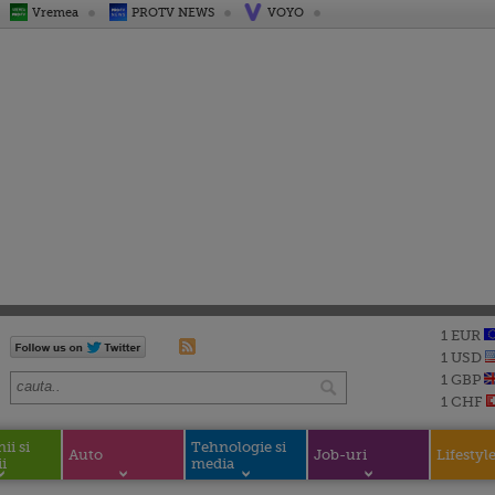
Vremea
PROTV NEWS
VOYO
1 EUR
1 USD
1 GBP
1 CHF
i si
Tehnologie si
Auto
Job-uri
Lifestyl
i
media