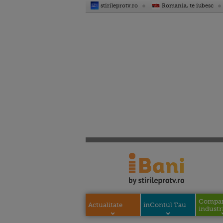
stirileprotv.ro
Romania, te iubesc
Compani
Actualitate
inContul Tau
industri