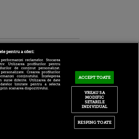
Sport.ro
ele pentru a oferi:
 performanței reclamelor. Stocarea
v. Utilizarea profilurilor pentru
ilurilor de conținut personalizat.
 personalizate. Crearea profilurilor
rmanței conținutului. Înțelegerea
ACCEPT TOATE
n surse diferite. Utilizarea de date
 datelor limitate pentru a selecta
Marin Barbu despre celebrul
 prin scanarea dispozitivului.
Dinamo - Foresta 4-5: ”Să vă
VREAU SA
ntru
zic una, cea mai tare!”
MODIFIC
ita lui,
(VOYO SPORT 1)
t tată!
SETARILE
INDIVIDUAL
Cele două condiții pe care
, Adela
trebuie să le îndeplinească
rol
U. Craiova contra lui KuPS!
V
Bogdan Lobonț: „Nu o să le
RESPING TOATE
pă o
fie ușor”
n film, Sir
Adrian Mititelu a răbufnit
se
după ce Juan Bauza a