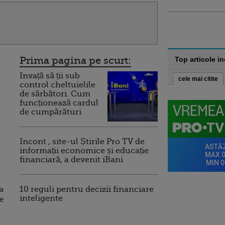
Prima pagina pe scurt:
Top articole i
Invață să ții sub
cele mai citite
control cheltuielile
de sărbători. Cum
funcționează cardul
de cumpărături
Incont , site-ul Știrile Pro TV de
informații economice și educație
financiară, a devenit iBani
a
10 reguli pentru decizii financiare
inteligente
e