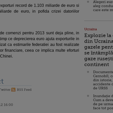
Alegeri eu
porturi record de 1.103 miliarde de euro si
aleg condu
care este m
arde de euro, in pofida crizei datoriilor
Ucraina
 de comenzi pentru 2013 sunt deja pline, in
Explozie la
n timp ce deprecierea euro ajuta exporturile in
din Ucraina
zat ca estimarile federatiei au fost realizate
gazele pent
lor financiare, ceea ce implica multe eforturi
se întâmplă 
 Chinei.
gaze ruseșt
continent
Documente d
Cernobîl, c
t
din istorie,
accidente 
de URSS
Twitter
RSS Feed
Inundație d
Cum a deve
de pe urma
12 16:00
face tot po