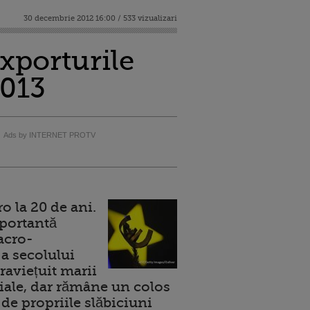
30 decembrie 2012 16:00 / 533 vizualizari
Exporturile
2013
Ads by INTERNET PROTV
 la 20 de ani.
portantă
acro-
a secolului
raviețuit marii
ale, dar rămâne un colos
de propriile slăbiciuni