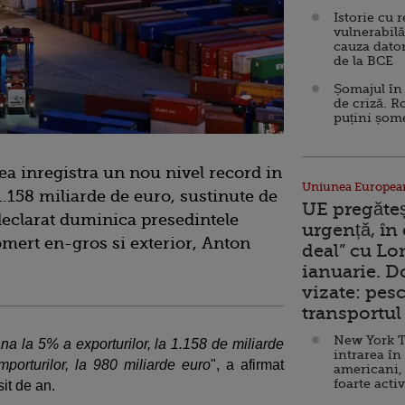
Istorie cu 
vulnerabilă
cauza dator
de la BCE
Șomajul în 
de criză. R
puțini șom
ea inregistra un nou nivel record in
Uniunea Europea
1.158 miliarde de euro, sustinute de
UE pregăte
 declarat duminica presedintele
urgență, în
mert en-gros si exterior, Anton
deal” cu Lo
ianuarie. 
vizate: pesc
transportul 
New York T
a la 5% a exporturilor, la 1.158 de miliarde
intrarea în
porturilor, la 980 miliarde euro
", a afirmat
americani,
foarte acti
sit de an.