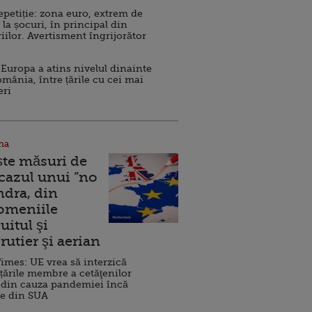
repetiție: zona euro, extrem de
 la șocuri, în principal din
iilor. Avertisment îngrijorător
Europa a atins nivelul dinainte
omânia, între țările cu cei mai
eri
na
ște măsuri de
 cazul unui ”no
ndra, din
Domeniile
uitul şi
rutier şi aerian
imes: UE vrea să interzică
 țările membre a cetăţenilor
 din cauza pandemiei încă
ve din SUA