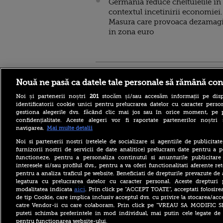
Germania reduce cheltuielile in
contextul incetinirii economiei.
Masura care provoaca dezamag
in zona euro
Stirileprotv.ro
ilike-it.
Nouă ne pasă ca datele tale personale să rămână con
Noi și partenerii noștri
201
stocăm și/sau accesăm informații pe disp
identificatorii cookie unici pentru prelucrarea datelor cu caracter person
gestiona alegerile dvs. făcând clic mai jos sau în orice moment, pe 
confidențialitate. Aceste alegeri vor fi raportate partenerilor noștr
navigarea.
Mai multe detalii
Noi si partenerii nostri (retelele de socializare si agentiile de publicita
furnizorii nostri de servicii de date analitice) prelucram date pentru a p
functioneze, pentru a personaliza continutul si anunturile publicitare
interesele si/sau profilul dvs., pentru a va oferi functionalitati aferente ret
pentru a analiza traficul pe website. Beneficiati de drepturile prevazute de
legatura cu prelucrarea datelor cu caracter personal. Aceste drepturi 
aici
modalitatea indicata
. Prin click pe “ACCEPT TOATE”, acceptati folosire
de tip Cookie, care implica inclusiv acceptul dvs. cu privire la stocarea/acc
catre Vendor-ii cu care colaboram. Prin click pe “VREAU SA MODIFIC 
puteti schimba preferintele in mod individual, mai putin cele legate de 
pentru functionarea website-ului.