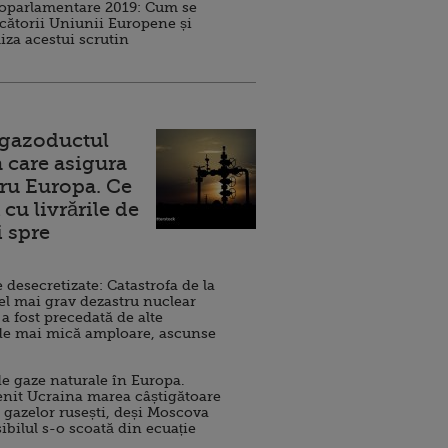
roparlamentare 2019: Cum se
cătorii Uniunii Europene și
iza acestui scrutin
 gazoductul
 care asigura
ru Europa. Ce
cu livrările de
i spre
esecretizate: Catastrofa de la
el mai grav dezastru nuclear
 a fost precedată de alte
de mai mică amploare, ascunse
e gaze naturale în Europa.
nit Ucraina marea câștigătoare
 gazelor rusești, deși Moscova
sibilul s-o scoată din ecuație