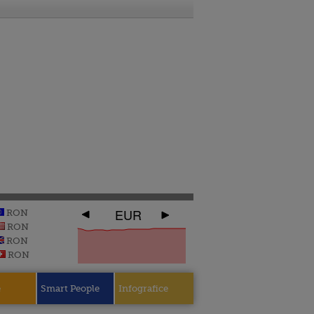
EUR
RON
RON
RON
RON
e
Smart People
Infografice