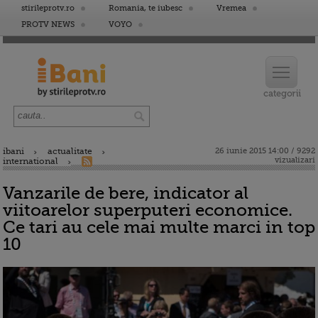
stirileprotv.ro
Romania, te iubesc
Vremea
PROTV NEWS
VOYO
ibani
actualitate
26 iunie 2015 14:00 / 9292
vizualizari
international
Vanzarile de bere, indicator al
viitoarelor superputeri economice.
Ce tari au cele mai multe marci in top
10