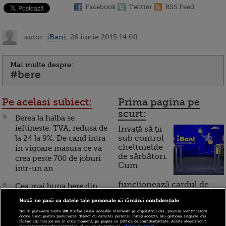
Facebook
Twitter
RSS Feed
autor:
iBani
, 26 iunie 2015 14:00
Mai multe despre:
#bere
Pe acelasi subiect:
Prima pagina pe
scurt:
Berea la halba se
ieftineste: TVA, redusa de
Invață să ții
la 24 la 9%. De cand intra
sub control
cheltuielile
in vigoare masura ce va
de sărbători.
crea peste 700 de joburi
Cum
intr-un an
funcționează cardul de
Cea mai buna bere din
cumpărături
lume este produsa de
Nouă ne pasă ca datele tale personale să rămână confidențiale
calugarii din Belgia. Se
Noi și partenerii noștri
201
stocăm și/sau accesăm informații pe dispozitivul dvs., precum identificatorii
fabrica 5.000 de litri
cookie unici pentru prelucrarea datelor cu caracter personal. Puteți accepta sau gestiona alegerile dvs.
Incont , site-ul Știrile Pro
făcând clic mai jos sau în orice moment, pe pagina cu politica de confidențialitate. Aceste alegeri vor fi