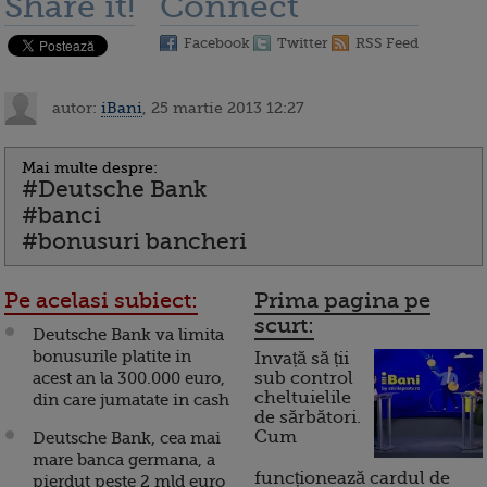
Share it!
Connect
Facebook
Twitter
RSS Feed
autor:
iBani
, 25 martie 2013 12:27
Mai multe despre:
#Deutsche Bank
#banci
#bonusuri bancheri
Pe acelasi subiect:
Prima pagina pe
scurt:
Deutsche Bank va limita
bonusurile platite in
Invață să ții
acest an la 300.000 euro,
sub control
cheltuielile
din care jumatate in cash
de sărbători.
Cum
Deutsche Bank, cea mai
mare banca germana, a
funcționează cardul de
pierdut peste 2 mld euro