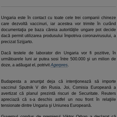
Ungaria este în contact cu toate cele trei companii chineze
care dezvoltă vaccinuri, iar acestea vor trimite în curând
documentaţia pe baza căreia autorităţile ungare pot decide
dacă permit utilizarea produsului împotriva coronavirusului, a
precizat Szijjarto.
Dacă testele de laborator din Ungaria vor fi pozitive, în
următoarele luni ar putea sosi între 500.000 şi un milion de
doze, a adăugat el, potrivit
Agerpres
.
Budapesta a anunţat deja că intenţionează să importe
vaccinul Sputnik V din Rusia. Joi, Comisia Europeană a
avertizat că planul prezintă riscuri de Securitate. Reuters
apreciază că s-a deschis astfel un nou front în relaţiile
tensionate dintre Ungaria şi Uniunea Europeană.
Guvernul condus de premierul Viktor Orban a declarat că