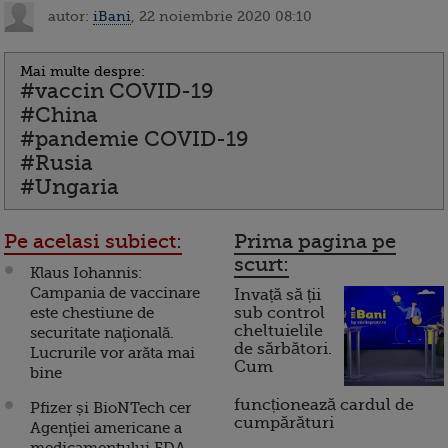
autor:
iBani
, 22 noiembrie 2020 08:10
Mai multe despre:
#vaccin COVID-19
#China
#pandemie COVID-19
#Rusia
#Ungaria
Pe acelasi subiect:
Prima pagina pe
scurt:
Klaus Iohannis:
Campania de vaccinare
Invață să ții
este chestiune de
sub control
cheltuielile
securitate naţională.
de sărbători.
Lucrurile vor arăta mai
Cum
bine
funcționează cardul de
Pfizer și BioNTech cer
cumpărături
Agenţiei americane a