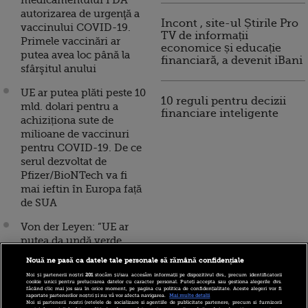
medicamentului FDA
autorizarea de urgenţă a
Incont , site-ul Știrile Pro
vaccinului COVID-19.
TV de informații
Primele vaccinări ar
economice și educație
putea avea loc până la
financiară, a devenit iBani
sfârşitul anului
UE ar putea plăti peste 10
10 reguli pentru decizii
mld. dolari pentru a
financiare inteligente
achiziționa sute de
milioane de vaccinuri
pentru COVID-19. De ce
serul dezvoltat de
Pfizer/BioNTech va fi
mai ieftin în Europa față
de SUA
Von der Leyen: ”UE ar
putea da undă verde
vaccinurilor dezvoltate
Nouă ne pasă ca datele tale personale să rămână confidențiale
de Moderna şi
Noi și partenerii noștri
201
stocăm și/sau accesăm informații pe dispozitivul dvs., precum identificatorii
Pfizer/BioNTech la
cookie unici pentru prelucrarea datelor cu caracter personal. Puteți accepta sau gestiona alegerile dvs.
făcând clic mai jos sau în orice moment, pe pagina cu politica de confidențialitate. Aceste alegeri vor fi
mijlocul lui decembrie.”
raportate partenerilor noștri și nu vă vor afecta navigarea.
Mai multe detalii
Noi si partenerii nostri (retelele de socializare si agentiile de publicitate partenere, precum si furnizorii