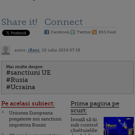
Share it!
Connect
Facebook
Twitter
RSS Feed
autor:
iBani
, 10 iulie 2014 07:18
Mai multe despre:
#sanctiuni UE
#Rusia
#Ucraina
Pe acelasi subiect:
Prima pagina pe
scurt:
Uniunea Europeana
pregateste noi sanctiuni
Invață să ții
impotriva Rusiei
sub control
cheltuielile