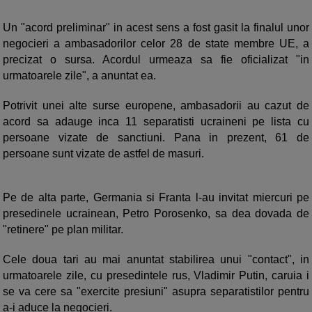
Un "acord preliminar" in acest sens a fost gasit la finalul unor
negocieri a ambasadorilor celor 28 de state membre UE, a
precizat o sursa. Acordul urmeaza sa fie oficializat "in
urmatoarele zile", a anuntat ea.
Potrivit unei alte surse europene, ambasadorii au cazut de
acord sa adauge inca 11 separatisti ucraineni pe lista cu
persoane vizate de sanctiuni. Pana in prezent, 61 de
persoane sunt vizate de astfel de masuri.
Pe de alta parte, Germania si Franta l-au invitat miercuri pe
presedinele ucrainean, Petro Porosenko, sa dea dovada de
"retinere" pe plan militar.
Cele doua tari au mai anuntat stabilirea unui "contact", in
urmatoarele zile, cu presedintele rus, Vladimir Putin, caruia i
se va cere sa "exercite presiuni" asupra separatistilor pentru
a-i aduce la negocieri.