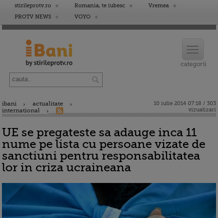
stirileprotv.ro
Romania, te iubesc
Vremea
PROTV NEWS
VOYO
ibani
actualitate
10 iulie 2014 07:18 / 303
vizualizari
international
UE se pregateste sa adauge inca 11
nume pe lista cu persoane vizate de
sanctiuni pentru responsabilitatea
lor in criza ucraineana