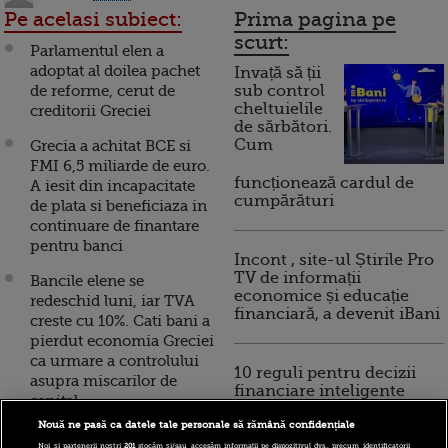
Pe acelasi subiect:
Prima pagina pe
scurt:
Parlamentul elen a
adoptat al doilea pachet
Invață să ții
de reforme, cerut de
sub control
cheltuielile
creditorii Greciei
de sărbători.
Cum
Grecia a achitat BCE si
FMI 6,5 miliarde de euro.
funcționează cardul de
A iesit din incapacitate
cumpărături
de plata si beneficiaza in
continuare de finantare
pentru banci
Incont , site-ul Știrile Pro
TV de informații
Bancile elene se
economice și educație
redeschid luni, iar TVA
financiară, a devenit iBani
creste cu 10%. Cati bani a
pierdut economia Greciei
ca urmare a controlului
10 reguli pentru decizii
asupra miscarilor de
financiare inteligente
capital
Nouă ne pasă ca datele tale personale să rămână confidențiale
UE acorda Greciei
Noi și partenerii noștri
201
stocăm și/sau accesăm informații pe dispozitivul dvs., precum identificatorii