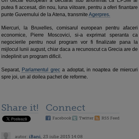
Un oficial european a declarat sub anonimat ca EFSM ar
putea fi accesat, din nou, luna viitoare, pentru a oferi finantare
punte Guvernului de la Atena, transmite
Agerpres.
Miercuri, la Bruxelles, comisarul european pentru afaceri
economice, Pierre Moscovici, si-a exprimat speranta ca
negocierile pentru noul program vor fi finalizate pana la
mijlocul lunii august, chiar daca a recunoscut ca Grecia are de
indeplinit un program dificil.
Separat,
Parlamentul grec
a adoptat, in noaptea de miercuri
spre joi, un al doilea pachet de reforme.
Share it!
Connect
Facebook
Twitter
RSS Feed
autor:
iBani
, 23 iulie 2015 14:08