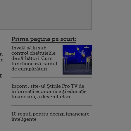
Prima pagina pe scurt:
Invață să ții sub
control cheltuielile
un
de sărbători. Cum
in
funcționează cardul
de cumpărături
UE
Incont , site-ul Știrile Pro TV de
informații economice și educație
financiară, a devenit iBani
10 reguli pentru decizii financiare
inteligente
i