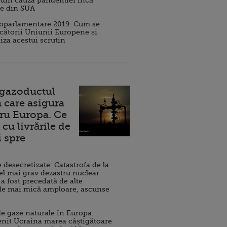
 din cauza pandemiei încă
ve din SUA
roparlamentare 2019: Cum se
cătorii Uniunii Europene și
iza acestui scrutin
 gazoductul
 care asigura
ru Europa. Ce
cu livrările de
i spre
esecretizate: Catastrofa de la
el mai grav dezastru nuclear
 a fost precedată de alte
de mai mică amploare, ascunse
e gaze naturale în Europa.
nit Ucraina marea câștigătoare