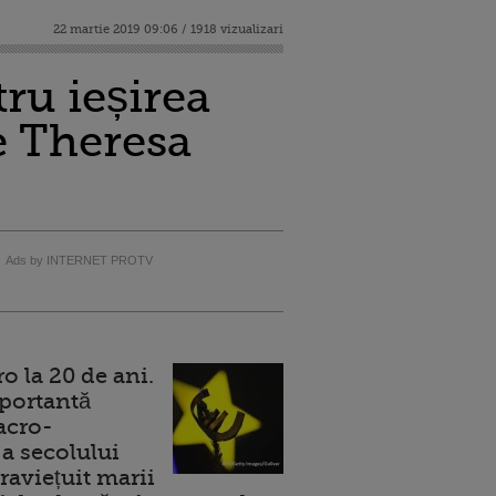
22 martie 2019 09:06 / 1918 vizualizari
ru ieșirea
e Theresa
Ads by INTERNET PROTV
 la 20 de ani.
portantă
acro-
a secolului
raviețuit marii