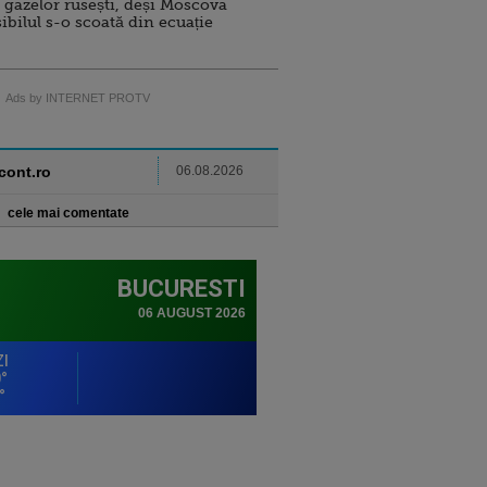
 gazelor rusești, deși Moscova
sibilul s-o scoată din ecuație
Ads by INTERNET PROTV
ncont.ro
06.08.2026
cele mai comentate