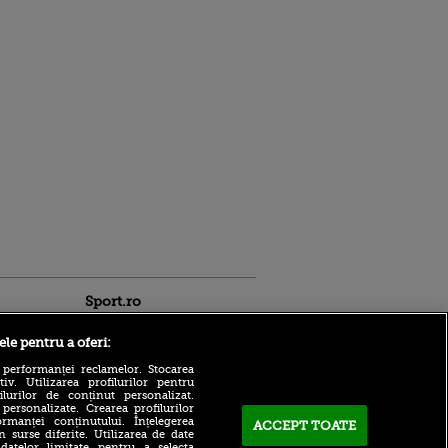
Sport.ro
ele pentru a oferi:
 performanței reclamelor. Stocarea
v. Utilizarea profilurilor pentru
ilurilor de conținut personalizat.
 personalizate. Crearea profilurilor
rmanței conținutului. Înțelegerea
ACCEPT TOATE
n surse diferite. Utilizarea de date
Cea mai sinceră reacție de
 datelor limitate pentru a selecta