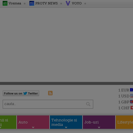
Vremea
PROTV NEWS
VOYO
1 EUR
1 USD
1 GBP
1 CHF
i si
Tehnologie si
Auto
Job-uri
Lifestyl
i
media