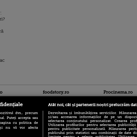
:
ri?
ră
fac
ro
foodstory.ro
Procinema.ro
fidențiale
Atât noi, cât și partenerii noștri prelucrăm dat
ozitivul dvs., precum
Dezvoltarea și îmbunătățirea serviciilor. Măsurarea
și/sau accesarea informațiilor de pe un dispoziti
al. Puteți accepta sau
selectarea conținutului personalizat. Crearea prof
pagina cu politica de
Utilizarea profilurilor pentru selectarea publicității
i și nu vă vor afecta
pentru publicitate personalizată. Măsurarea perfo
publicului prin statistici sau combinații de date di
(P) Descoperă Lumea
limitate pentru a selecta publicitatea. Utilizarea