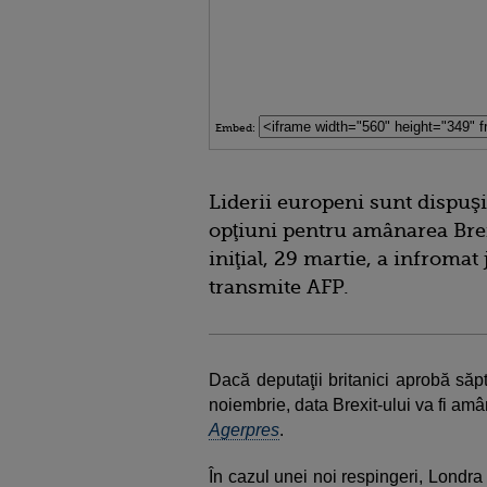
Embed:
Liderii europeni sunt dispuş
opţiuni pentru amânarea Brex
iniţial, 29 martie, a infromat 
transmite AFP.
Dacă deputaţii britanici aprobă săp
noiembrie, data Brexit-ului va fi amâ
Agerpres
.
În cazul unei noi respingeri, Londr