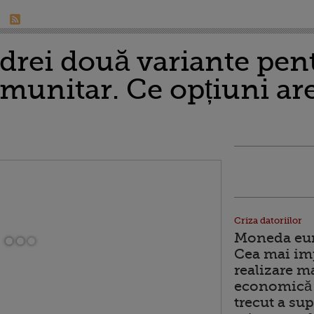
drei două variante pent
omunitar. Ce opțiuni ar
Criza datoriilor
Moneda euro
Cea mai im
realizare m
economică 
trecut a sup