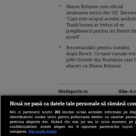
Marea Britanie cere oficial
amânarea ieșirii din UE. Barnier
"Care este scopul acestei amână
Toată lumea ar trebui să se
pregătească pentru un Brexit fă
acord”
Recomandări pentru români,
după Brexit. Ce taxe vamale vor
plăti firmele din România care 
afaceri cu Marea Britanie
Stirileprotv.ro
ilike-it.
Nouă ne pasă ca datele tale personale să rămână con
Noi și partenerii noștri
201
stocăm și/sau accesăm informații pe disp
identificatorii cookie unici pentru prelucrarea datelor cu caracter person
gestiona alegerile dvs. făcând clic mai jos sau în orice moment, pe 
confidențialitate. Aceste alegeri vor fi raportate partenerilor noștr
navigarea.
Mai multe detalii