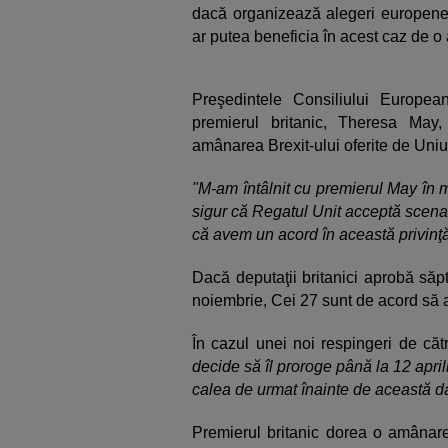
dacă organizează alegeri europene.
ar putea beneficia în acest caz de o 
Preşedintele Consiliului Europea
premierul britanic, Theresa May,
amânarea Brexit-ului oferite de Un
"M-am întâlnit cu premierul May în m
sigur că Regatul Unit acceptă scenari
că avem un acord în această privinţ
Dacă deputaţii britanici aprobă săp
noiembrie, Cei 27 sunt de acord să 
În cazul unei noi respingeri de căt
decide să îl proroge până la 12 apri
calea de urmat înainte de această d
Premierul britanic dorea o amânar