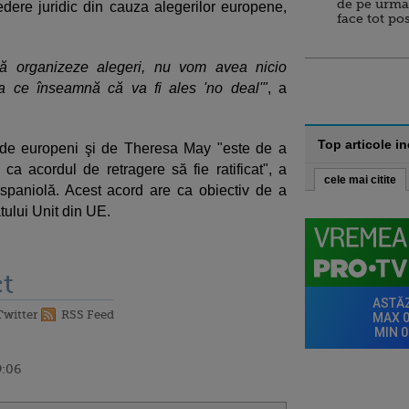
de pe urma
dere juridic din cauza alegerilor europene,
face tot po
ă organizeze alegeri, nu vom avea nicio
a ce înseamnă că va fi ales 'no deal'"
, a
Top articole i
 de europeni şi de Theresa May "este de a
 ca acordul de retragere să fie ratificat", a
cele mai citite
paniolă. Acest acord are ca obiectiv de a
tului Unit din UE.
t
Twitter
RSS Feed
9:06