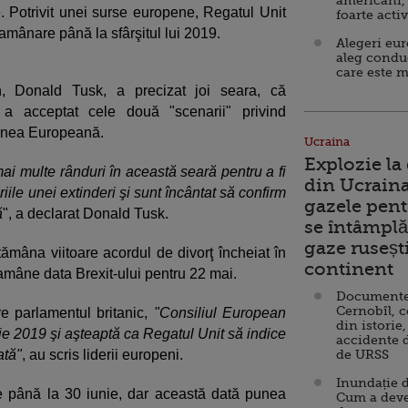
americani,
 Potrivit unei surse europene, Regatul Unit
foarte acti
amânare până la sfârşitul lui 2019.
Alegeri eu
aleg condu
care este m
n, Donald Tusk, a precizat joi seara, că
 a acceptat cele două "scenarii" privind
iunea Europeană.
Ucraina
Explozie la
ai multe rânduri în această seară pentru a fi
din Ucraina
ile unei extinderi şi sunt încântat să confirm
gazele pent
ă
", a declarat Donald Tusk.
se întâmplă 
gaze ruseșt
tămâna viitoare acordul de divorţ încheiat în
continent
amâne data Brexit-ului pentru 22 mai.
Documente d
Cernobîl, c
re parlamentul britanic,
"Consiliul European
din istorie,
lie 2019 şi aşteaptă ca Regatul Unit să indice
accidente 
ată"
, au scris liderii europeni.
de URSS
Inundație d
e până la 30 iunie, dar această dată punea
Cum a deve