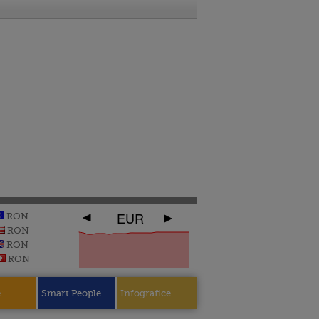
EUR
RON
RON
RON
RON
e
Smart People
Infografice