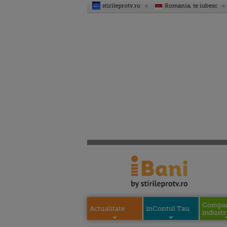
stirileprotv.ro
Romania, te iubesc
Compani
Actualitate
inContul Tau
industri