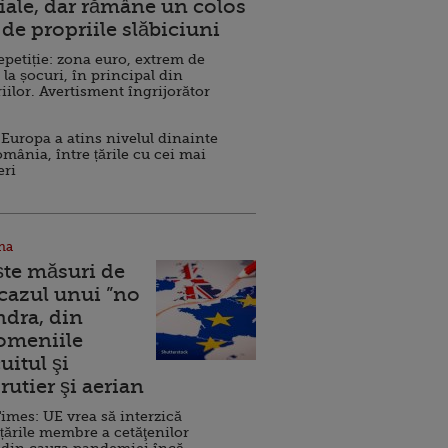
ale, dar rămâne un colos
de propriile slăbiciuni
repetiție: zona euro, extrem de
 la șocuri, în principal din
iilor. Avertisment îngrijorător
Europa a atins nivelul dinainte
omânia, între țările cu cei mai
eri
na
ște măsuri de
 cazul unui ”no
ndra, din
Domeniile
uitul şi
rutier şi aerian
imes: UE vrea să interzică
 țările membre a cetăţenilor