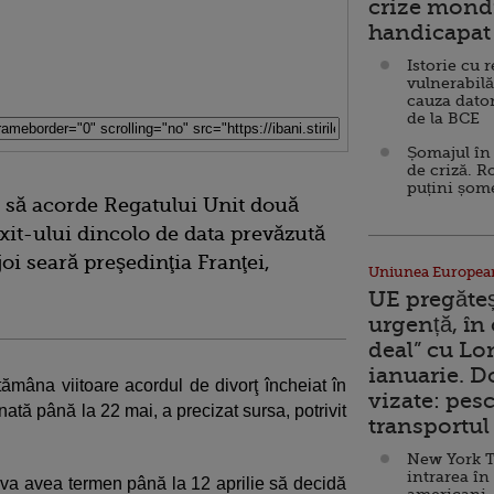
crize mondi
handicapat 
Istorie cu 
vulnerabilă
cauza dator
de la BCE
Șomajul în 
de criză. R
puțini șom
i să acorde Regatului Unit două
it-ului dincolo de data prevăzută
joi seară preşedinţia Franţei,
Uniunea Europea
UE pregăte
urgență, în
deal” cu Lo
ianuarie. 
tămâna viitoare acordul de divorţ încheiat în
vizate: pesc
nată până la 22 mai, a precizat sursa, potrivit
transportul 
New York T
intrarea în
a va avea termen până la 12 aprilie să decidă