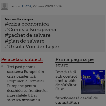
autor:
iBani
, 27 mai 2020 16:16
Mai multe despre:
#criza economica
#Comisia Europeana
#pachet de salvare
#plan de salvare
#Ursula Von der Leyen
Pe acelasi subiect:
Prima pagina pe
scurt:
Trei pași pentru
scoaterea Europei din
Invață să ții
criza pandemică.
sub control
cheltuielile
Propunerile Comisiei
de sărbători.
Europene pentru
Cum
deschiderea frontierelor
între statele UE și
funcționează cardul de
salvarea turismului
cumpărături