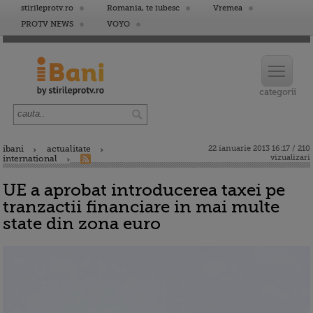
stirileprotv.ro
Romania, te iubesc
Vremea
PROTV NEWS
VOYO
ibani
actualitate
22 ianuarie 2013 16:17 / 210
vizualizari
international
UE a aprobat introducerea taxei pe
tranzactii financiare in mai multe
state din zona euro