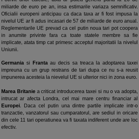
miliarde de euro pe an, insa estimarile variaza semnificativ.
Oficialii europeni anticipau ca daca taxa ar fi fost impusa la
nivelul UE ar fi adus incasari de 57 de miliarde de euro anual.
Reglementarile UE prevad ca cel putin noua tari pot coopera
in anumite privinte fara ca toate statele membre sa fie
implicate, atata timp cat primesc acceptul majoritatii la nivelul
Uniunii.
Germania
si
Franta
au decis sa treaca la adoptarea taxei
impreuna cu un grup restrans de tari dupa ce nu s-a reusit
impunerea acesteia la nievelul UE si ulterior nici in zona euro.
Marea Britanie
a criticat introducerea taxei si nu o va adopta,
intrucat ar afecta Londra, cel mai mare centru financiar al
Europei
. Daca cel putin una dintre partile implicate intr-o
tranzactie, vanzatorul sau cumparatorul, are sediul in oricare
din cele 11 tari operatiunea va fi taxata indiferent unde are loc
efectiv.