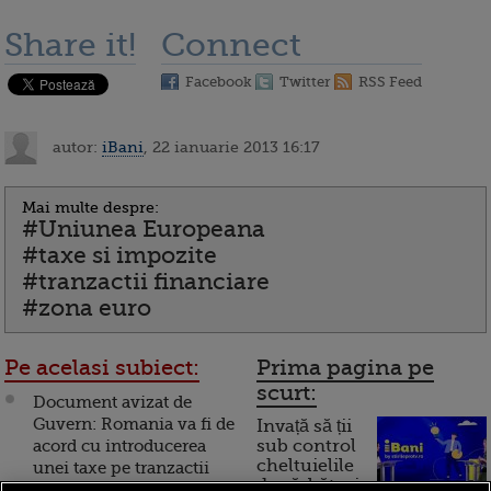
Share it!
Connect
Facebook
Twitter
RSS Feed
autor:
iBani
, 22 ianuarie 2013 16:17
Mai multe despre:
#Uniunea Europeana
#taxe si impozite
#tranzactii financiare
#zona euro
Pe acelasi subiect:
Prima pagina pe
scurt:
Document avizat de
Guvern: Romania va fi de
Invață să ții
acord cu introducerea
sub control
cheltuielile
unei taxe pe tranzactii
de sărbători.
financiare