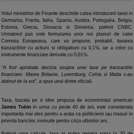
Votul ministrilor de Finante deschide calea introducerii taxei in
Germania, Franta, Italia, Spania, Austria, Portugalia, Belgia,
Estonia, Grecia, Slovacia si Slovenia, potrivit CNBC.
Urmatorul pas este formularea unor noi planuri de catre
Comisia Europeana, care va propune, probabil, taxarea
tranzactiilor cu actiuni si obligatiuni cu 0,1%, iar a celor cu
instrumente financiare derivate cu 0,01%.
"A fost aprobata decizia asupra unei taxe pe tranzactiile
financiare. Marea Britanie, Luxemburg, Cehia si Malta s-au
abtinut de la vot",
a spus unul dintre oficiali.
Taxa, bazata pe o idee propusa de economistul american
James Tobin
in urma cu peste 40 de ani, este considerata
importanta mai ales pentru a arata ca politicienii iau masuri in
privinta bancilor, invinuite pentru criza ultimilor ani.
Potrivit unor calcule, taxa ar putea genera pana la 20 de