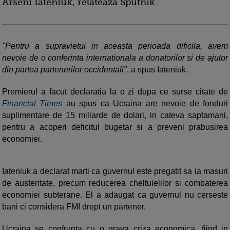
Arseni Iateniuk, relateaza Sputnik.
"Pentru a supravietui in aceasta perioada dificila, avem
nevoie de o conferinta internationala a donatorilor si de ajutor
din partea partenerilor occidentali"
, a spus Iateniuk.
Premierul a facut declaratia la o zi dupa ce surse citate de
Financial Times
au spus ca Ucraina are nevoie de fonduri
suplimentare de 15 miliarde de dolari, in cateva saptamani,
pentru a acoperi deficitul bugetar si a preveni prabusirea
economiei.
Iateniuk a declarat marti ca guvernul este pregatit sa ia masuri
de austeritate, precum reducerea cheltuielilor si combaterea
economiei subterane. El a adaugat ca guvernul nu cerseste
bani ci considera FMI drept un partener.
Ucraina se confrunta cu o grava criza economica, fiind in