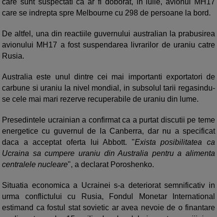
care sunt suspectati ca ar fi doborat, in iulie, avionul MH17
care se indrepta spre Melbourne cu 298 de persoane la bord.
De altfel, una din reactiile guvernului australian la prabusirea
avionului MH17 a fost suspendarea livrarilor de uraniu catre
Rusia.
Australia este unul dintre cei mai importanti exportatori de
carbune si uraniu la nivel mondial, in subsolul tarii regasindu-
se cele mai mari rezerve recuperabile de uraniu din lume.
Presedintele ucrainian a confirmat ca a purtat discutii pe teme
energetice cu guvernul de la Canberra, dar nu a specificat
daca a acceptat oferta lui Abbott. "
Exista posibilitatea ca
Ucraina sa cumpere uraniu din Australia pentru a alimenta
centralele nucleare
", a declarat Poroshenko.
Situatia economica a Ucrainei s-a deteriorat semnificativ in
urma conflictului cu Rusia, Fondul Monetar International
estimand ca fostul stat sovietic ar avea nevoie de o finantare