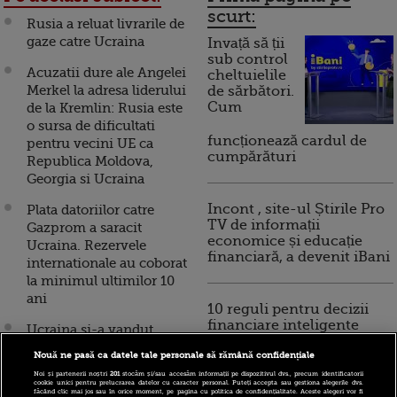
scurt:
Rusia a reluat livrarile de
gaze catre Ucraina
Invață să ții
sub control
Acuzatii dure ale Angelei
cheltuielile
Merkel la adresa liderului
de sărbători.
Cum
de la Kremlin: Rusia este
o sursa de dificultati
funcționează cardul de
pentru vecini UE ca
cumpărături
Republica Moldova,
Georgia si Ucraina
Incont , site-ul Știrile Pro
Plata datoriilor catre
TV de informații
Gazprom a saracit
economice și educație
Ucraina. Rezervele
financiară, a devenit iBani
internationale au coborat
la minimul ultimilor 10
ani
10 reguli pentru decizii
financiare inteligente
Ucraina si-a vandut
aurul, pentru a face fata
Nouă ne pasă ca datele tale personale să rămână confidențiale
crizei, Rusia si-a triplat
Noi și partenerii noștri
201
stocăm și/sau accesăm informații pe dispozitivul dvs., precum identificatorii
rezerva. Cum este folosit
cookie unici pentru prelucrarea datelor cu caracter personal. Puteți accepta sau gestiona alegerile dvs.
făcând clic mai jos sau în orice moment, pe pagina cu politica de confidențialitate. Aceste alegeri vor fi