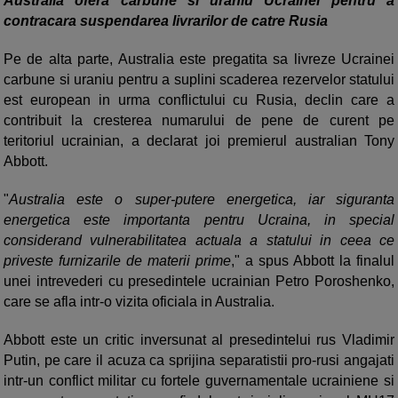
Australia ofera carbune si uraniu Ucrainei pentru a
contracara suspendarea livrarilor de catre Rusia
Pe de alta parte, Australia este pregatita sa livreze Ucrainei
carbune si uraniu pentru a suplini scaderea rezervelor statului
est european in urma conflictului cu Rusia, declin care a
contribuit la cresterea numarului de pene de curent pe
teritoriul ucrainian, a declarat joi premierul australian Tony
Abbott.
"
Australia este o super-putere energetica, iar siguranta
energetica este importanta pentru Ucraina, in special
considerand vulnerabilitatea actuala a statului in ceea ce
priveste furnizarile de materii prime
," a spus Abbott la finalul
unei intrevederi cu presedintele ucrainian Petro Poroshenko,
care se afla intr-o vizita oficiala in Australia.
Abbott este un critic inversunat al presedintelui rus Vladimir
Putin, pe care il acuza ca sprijina separatistii pro-rusi angajati
intr-un conflict militar cu fortele guvernamentale ucrainiene si