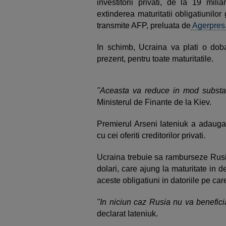
investitorii privati, de la 19 mil
extinderea maturitatii obligatiunil
transmite AFP, preluata de
Agerpres
In schimb, Ucraina va plati o do
prezent, pentru toate maturitatile.
"Aceasta va reduce in mod substan
Ministerul de Finante de la Kiev.
Premierul Arseni Iateniuk a adaugat
cu cei oferiti creditorilor privati.
Ucraina trebuie sa ramburseze Rusie
dolari, care ajung la maturitate in d
aceste obligatiuni in datoriile pe car
"In niciun caz Rusia nu va beneficia
declarat Iateniuk.