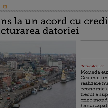
ns la un acord cu credit
cturarea datoriei
Criza datoriilor
Moneda euro
Cea mai im
realizare m
economică 
trecut a sup
crize mondi
handicapat 