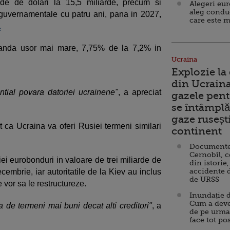
iarde de dolari la 15,5 miliarde, precum si
Alegeri eu
aleg condu
or guvernamentale cu patru ani, pana in 2027,
care este m
.
banda usor mai mare, 7,75% de la 7,2% in
Ucraina
Explozie la
din Ucraina
tial povara datoriei ucrainene"
, a apreciat
gazele pent
se întâmplă 
gaze ruseșt
 ca Ucraina va oferi Rusiei termeni similari
continent
Documente d
Cernobîl, c
i eurobonduri in valoare de trei miliarde de
din istorie,
accidente 
ecembrie, iar autoritatile de la Kiev au inclus
de URSS
e vor sa le restructureze.
Inundație d
Cum a deve
 de termeni mai buni decat alti creditori"
, a
de pe urma
face tot po