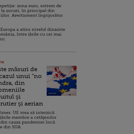
repetiție: zona euro, extrem de
 la șocuri, în principal din
iilor. Avertisment îngrijorător
Europa a atins nivelul dinainte
omânia, între țările cu cei mai
eri
na
ște măsuri de
 cazul unui ”no
ndra, din
Domeniile
uitul şi
rutier şi aerian
imes: UE vrea să interzică
 țările membre a cetăţenilor
 din cauza pandemiei încă
ve din SUA