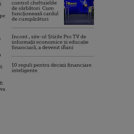
control cheltuielile
i
de sărbători. Cum
funcționează cardul
 pe
de cumpărături
Incont , site-ul Știrile Pro TV de
a
informații economice și educație
financiară, a devenit iBani
a
10 reguli pentru decizii financiare
ti
inteligente
fi
 va