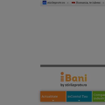
stirileprotv.ro
Romania, te iubesc
Compani
Actualitate
inContul Tau
industri