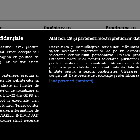
ro
foodstory.ro
Procinema.ro
fidențiale
Atât noi, cât și partenerii noștri prelucrăm dat
ozitivul dvs., precum
Dezvoltarea și îmbunătățirea serviciilor. Măsurarea
și/sau accesarea informațiilor de pe un dispoziti
al. Puteți accepta sau
selectarea conținutului personalizat. Crearea prof
pagina cu politica de
Utilizarea profilurilor pentru selectarea publicității
i și nu vă vor afecta
pentru publicitate personalizată. Măsurarea perfo
publicului prin statistici sau combinații de date di
limitate pentru a selecta publicitatea. Utilizarea
(P) Descoperă Lumea
Emoții intense pe
conținutul. Date precise de geolocație și identificarea
te partenere, precum si
Evenimentelor din România
Sebastian Stan! Iub
ermite website-ului sa
Listă parteneri (furnizori)
cu Transilvania Events!
Annabelle, l-a făcu
 afisate in functie de
(P) Raku, gaming intens și o
elelor de socializare si
Din 14 septembrie
pauză binemeritată cu...
 art. 15-22 din GDPR in
Popescu revine în 
pizza Guseppe
principal la Pro T
pot fi exercitate prin
a tuturor Tehnologiilor
(P) Poți folosi bonurile de
La 88 de ani și du
masă pentru a comanda
esarea informatiilor de
carieră fabuloasă î
mâncare acasă? Lista
SETARILE INDIVIDUAL”
Anthony Hopkins 
aplicațiilor care le acceptă
cookie strict necesare
lansează oficial î