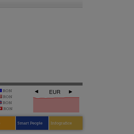
EUR
RON
RON
RON
RON
e
Smart People
Infografice