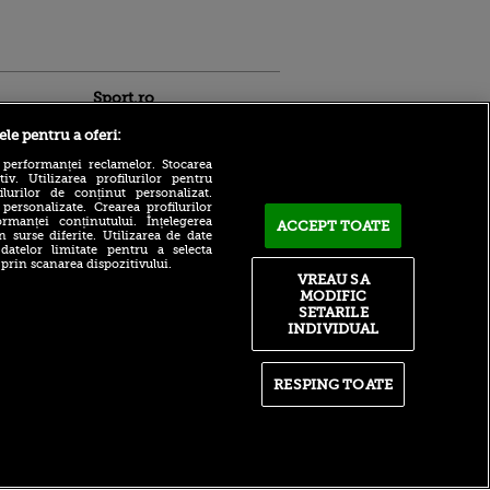
Sport.ro
ele pentru a oferi:
 performanței reclamelor. Stocarea
v. Utilizarea profilurilor pentru
ilurilor de conținut personalizat.
 personalizate. Crearea profilurilor
Răzvan Pleșca nu a menajat
rmanței conținutului. Înțelegerea
ACCEPT TOATE
ligile inferioare din
n surse diferite. Utilizarea de date
România: „E jale!”. Problema
 datelor limitate pentru a selecta
identificată de eroul lui Gaz
ntru
 prin scanarea dispozitivului.
Metan
ita lui,
VREAU SA
t tată!
MODIFIC
Verdictul lui Edi
SETARILE
Iordănescu! Ce echipă din
, Adela
INDIVIDUAL
România se va califica în
rol
cupele europene
V
E gata! Ferran Torres a decis
pă o
RESPING TOATE
și semnează: ce a ales între
n film, Sir
Barcelona și PSG
se
n muzică