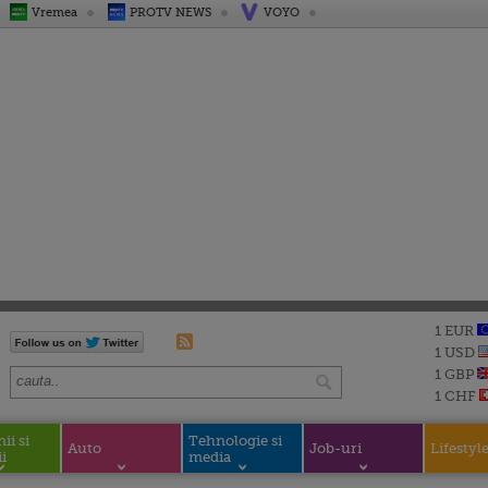
Vremea
PROTV NEWS
VOYO
1 EUR
1 USD
1 GBP
1 CHF
i si
Tehnologie si
Auto
Job-uri
Lifestyl
i
media