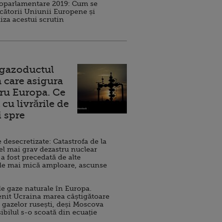
roparlamentare 2019: Cum se
cătorii Uniunii Europene și
iza acestui scrutin
 gazoductul
 care asigura
ru Europa. Ce
cu livrările de
i spre
esecretizate: Catastrofa de la
el mai grav dezastru nuclear
 a fost precedată de alte
de mai mică amploare, ascunse
e gaze naturale în Europa.
nit Ucraina marea câștigătoare
 gazelor rusești, deși Moscova
sibilul s-o scoată din ecuație