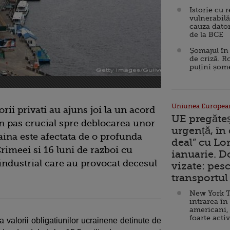
Istorie cu 
vulnerabilă
cauza dator
de la BCE
Șomajul în 
de criză. R
puțini șom
Uniunea Europea
rii privati au ajuns joi la un acord
UE pregăte
un pas crucial spre deblocarea unor
urgență, în
aina este afectata de o profunda
deal” cu Lo
rimeei si 16 luni de razboi cu
ianuarie. 
 industrial care au provocat decesul
vizate: pesc
transportul 
New York T
intrarea în
americani,
foarte acti
valorii obligatiunilor ucrainene detinute de