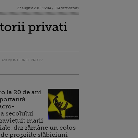
27 august 2015 16:04 / 574 vizualizari
orii privati
Ads by INTERNET PROTV
 la 20 de ani.
portantă
acro-
a secolului
raviețuit marii
ale, dar rămâne un colos
de propriile slăbiciuni