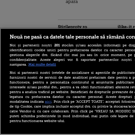
apara
Stirileprotv.ro
ilike-it.
Nouă ne pasă ca datele tale personale să rămână con
Noi și partenerii noștri
201
stocăm și/sau accesăm informații pe disp
identificatorii cookie unici pentru prelucrarea datelor cu caracter person
gestiona alegerile dvs. făcând clic mai jos sau în orice moment, pe 
confidențialitate. Aceste alegeri vor fi raportate partenerilor noștr
navigarea.
Mai multe detalii
Ţinta dronei găsite la
Noi si partenerii nostri (retelele de socializare si agentiile de publicita
Leipzig, în Germania, era o
furnizorii nostri de servicii de date analitice) prelucram date pentru a p
aeronavă ucraineană care
functioneze, pentru a personaliza continutul si anunturile publicitare
transporta muniţie
interesele si/sau profilul dvs., pentru a va oferi functionalitati aferente ret
pentru a analiza traficul pe website. Beneficiati de drepturile prevazute de
Societatea de Transport
București și-a cerut
legatura cu prelucrarea datelor cu caracter personal. Aceste drepturi 
insolvența. Solicitarea a fost
aici
modalitatea indicata
. Prin click pe “ACCEPT TOATE”, acceptati folosire
înregistrată la Tribunal
de tip Cookie, care implica inclusiv acceptul dvs. cu privire la stocarea/acc
catre Vendor-ii cu care colaboram. Prin click pe “VREAU SA MODIFIC 
Trafic feroviar întrerupt,
puteti schimba preferintele in mod individual, mai putin cele legate de 
miercuri după amiază, pe
pentru functionarea website-ului.
ruta Roşiori Nord – Caracal,
după ce o locomotivă s-a
defectat