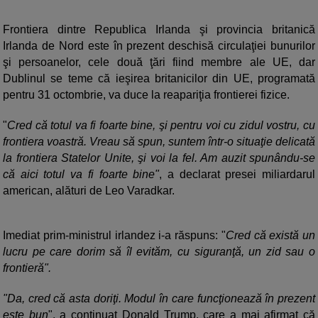
Frontiera dintre Republica Irlanda şi provincia britanică
Irlanda de Nord este în prezent deschisă circulaţiei bunurilor
şi persoanelor, cele două ţări fiind membre ale UE, dar
Dublinul se teme că ieşirea britanicilor din UE, programată
pentru 31 octombrie, va duce la reapariţia frontierei fizice.
"
Cred că totul va fi foarte bine, şi pentru voi cu zidul vostru, cu
frontiera voastră. Vreau să spun, suntem într-o situaţie delicată
la frontiera Statelor Unite, şi voi la fel. Am auzit spunându-se
că aici totul va fi foarte bine"
, a declarat presei miliardarul
american, alături de Leo Varadkar.
Imediat prim-ministrul irlandez i-a răspuns: "
Cred că există un
lucru pe care dorim să îl evităm, cu siguranţă, un zid sau o
frontieră".
"Da, cred că asta doriţi. Modul în care funcţionează în prezent
este bun
", a continuat Donald Trump, care a mai afirmat că