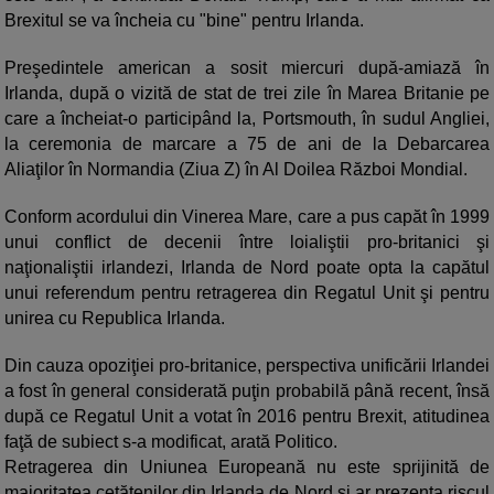
Brexitul se va încheia cu "bine" pentru Irlanda.
Preşedintele american a sosit miercuri după-amiază în
Irlanda, după o vizită de stat de trei zile în Marea Britanie pe
care a încheiat-o participând la, Portsmouth, în sudul Angliei,
la ceremonia de marcare a 75 de ani de la Debarcarea
Aliaţilor în Normandia (Ziua Z) în Al Doilea Război Mondial.
Conform acordului din Vinerea Mare, care a pus capăt în 1999
unui conflict de decenii între loialiştii pro-britanici şi
naţionaliştii irlandezi, Irlanda de Nord poate opta la capătul
unui referendum pentru retragerea din Regatul Unit şi pentru
unirea cu Republica Irlanda.
Din cauza opoziţiei pro-britanice, perspectiva unificării Irlandei
a fost în general considerată puţin probabilă până recent, însă
după ce Regatul Unit a votat în 2016 pentru Brexit, atitudinea
faţă de subiect s-a modificat, arată Politico.
Retragerea din Uniunea Europeană nu este sprijinită de
majoritatea cetăţenilor din Irlanda de Nord şi ar prezenta riscul