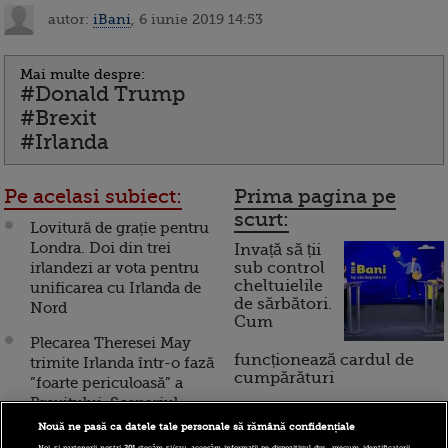
autor:
iBani
, 6 iunie 2019 14:53
Mai multe despre:
#Donald Trump
#Brexit
#Irlanda
Pe acelasi subiect:
Prima pagina pe
scurt:
Lovitură de grație pentru
Londra. Doi din trei
Invață să ții
irlandezi ar vota pentru
sub control
cheltuielile
unificarea cu Irlanda de
de sărbători.
Nord
Cum
Plecarea Theresei May
funcționează cardul de
trimite Irlanda într-o fază
cumpărături
”foarte periculoasă” a
Brexitului. Scenariul
negru pe care Dublinul
Nouă ne pasă ca datele tale personale să rămână confidențiale
Incont , site-ul Știrile Pro
nu și-l dorește
Noi și partenerii noștri
201
stocăm și/sau accesăm informații pe dispozitivul dvs., precum identificatorii