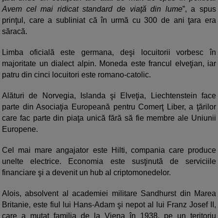
Avem cel mai ridicat standard de viaţă din lume
”, a spus
prinţul, care a subliniat că în urmă cu 300 de ani ţara era
săracă.
Limba oficială este germana, deşi locuitorii vorbesc în
majoritate un dialect alpin. Moneda este francul elveţian, iar
patru din cinci locuitori este romano-catolic.
Alături de Norvegia, Islanda şi Elveţia, Liechtenstein face
parte din Asociaţia Europeană pentru Comerţ Liber, a ţărilor
care fac parte din piaţa unică fără să fie membre ale Uniunii
Europene.
Cel mai mare angajator este Hilti, compania care produce
unelte electrice. Economia este susţinută de serviciile
financiare şi a devenit un hub al criptomonedelor.
Alois, absolvent al academiei militare Sandhurst din Marea
Britanie, este fiul lui Hans-Adam şi nepot al lui Franz Josef II,
care a mutat familia de la Viena în 1938, pe un teritoriu