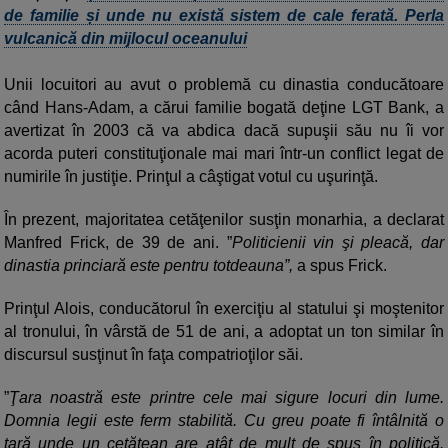
de familie și unde nu există sistem de cale ferată. Perla
vulcanică din mijlocul oceanului
Unii locuitori au avut o problemă cu dinastia conducătoare
când Hans-Adam, a cărui familie bogată deţine LGT Bank, a
avertizat în 2003 că va abdica dacă supuşii său nu îi vor
acorda puteri constituţionale mai mari într-un conflict legat de
numirile în justiţie. Prinţul a câştigat votul cu uşurinţă.
În prezent, majoritatea cetăţenilor susţin monarhia, a declarat
Manfred Frick, de 39 de ani. ”
Politicienii vin şi pleacă, dar
dinastia princiară este pentru totdeauna”,
a spus Frick.
Prinţul Alois, conducătorul în exerciţiu al statului şi moştenitor
al tronului, în vârstă de 51 de ani, a adoptat un ton similar în
discursul susţinut în faţa compatrioţilor săi.
”
Ţara noastră este printre cele mai sigure locuri din lume.
Domnia legii este ferm stabilită. Cu greu poate fi întâlnită o
ţară unde un cetăţean are atât de mult de spus în politică.