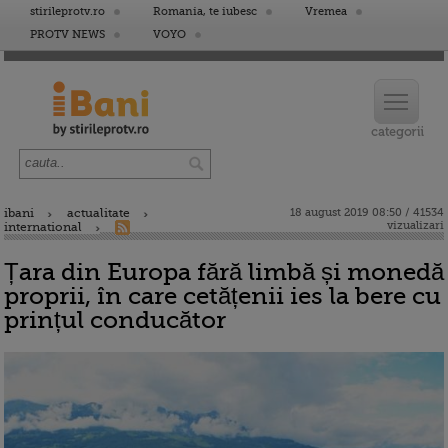
stirileprotv.ro
Romania, te iubesc
Vremea
PROTV NEWS
VOYO
ibani
actualitate
18 august 2019 08:50 / 41534
vizualizari
international
Țara din Europa fără limbă și monedă
proprii, în care cetățenii ies la bere cu
prințul conducător