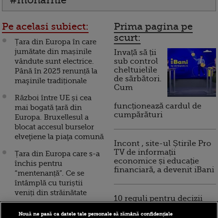
#monarhie
Pe acelasi subiect:
Prima pagina pe
scurt:
Țara din Europa în care
jumătate din mașinile
Invață să ții
vândute sunt electrice.
sub control
cheltuielile
Până în 2025 renunță la
de sărbători.
maşinile tradiționale
Cum
Război între UE și cea
funcționează cardul de
mai bogată țară din
cumpărături
Europa. Bruxellesul a
blocat accesul burselor
elveţiene la piaţa comună
Incont , site-ul Știrile Pro
TV de informații
Țara din Europa care s-a
economice și educație
închis pentru
financiară, a devenit iBani
“mentenanță”. Ce se
întâmplă cu turiștii
veniți din străinătate
10 reguli pentru decizii
financiare inteligente
Țara din Europa în care
Nouă ne pasă ca datele tale personale să rămână confidențiale