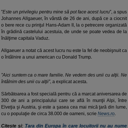
”
Este un privilegiu pentru mine să pot face acest lucru
”, a spus
Johannes Allgaeuer, în vârstă de 26 de ani, după ce a ciocnit
o bere rece cu prinţul Hans-Adam II, la o petrecere organizată
în grădină castelului acestuia, de unde se poate vedea de la
înălţime capitala Vaduz.
Allgaeuer a notat că acest lucru nu este la fel de neobişnuit ca
o întâlnire a unui american cu Donald Trump.
”Aici suntem ca o mare familie. Ne vedem des unii cu alţii. Ne
întâlnim des unii cu alţii”
, a explicat acesta.
Sărbătoarea a fost specială pentru că a marcat aniversarea de
300 de ani a principalului care se află în munţii Alpi, între
Elveţia şi Austria, şi este a şasea cea mai mică ţară din lume,
cu o populaţie de circa 38.000 de oameni, scrie
News.ro
.
Citește și:
Țara din Europa în care locuitorii nu au nume