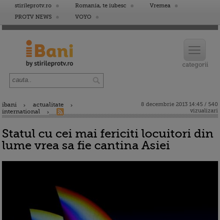
stirileprotv.ro
Romania, te iubesc
Vremea
PROTV NEWS
VOYO
ibani
actualitate
8 decembrie 2013 14:45 / 540
vizualizari
international
Statul cu cei mai fericiti locuitori din
lume vrea sa fie cantina Asiei