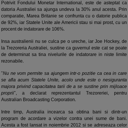
Potrivit Fondului Monetar International, este de asteptat ca
datoria Australiei sa ajunga undeva la 30% anul acesta. Prin
comparatie, Marea Britanie se confrunta cu o datorie publica
de 92%, iar Statele Unite ale Americii stau si mai prost, cu un
procent de indatorare de 106%.
Insa australienii nu se culca pe o ureche, iar Joe Hockey, de
la Trezoreria Australiei, sustine ca guvernul este cat se poate
de determinat sa tina nivelurile de indatorare in niste limite
rezonabile.
"
Nu ne vom permite sa ajungem intr-o pozitie ca cea in care
se afla acum Statele Unite, acolo unde este o nesiguranta
majora privind capacitatea tarii de a se sustine prin mijloace
proprii
", a declarat reprezentantul Trezoreriei, pentru
Australian Broadcasting Corporation.
Intre timp, Australia incearca sa obtina bani si dintr-un
program de acordare a vizelor contra unei sume de bani.
Acesta a fost lansat in noiembrie 2012 si se adreseaza celor