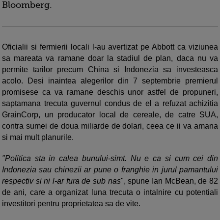
Bloomberg.
Oficialii si fermierii locali l-au avertizat pe Abbott ca viziunea
sa mareata va ramane doar la stadiul de plan, daca nu va
permite tarilor precum China si Indonezia sa investeasca
acolo. Desi inaintea alegerilor din 7 septembrie premierul
promisese ca va ramane deschis unor astfel de propuneri,
saptamana trecuta guvernul condus de el a refuzat achizitia
GrainCorp, un producator local de cereale, de catre SUA,
contra sumei de doua miliarde de dolari, ceea ce ii va amana
si mai mult planurile.
"Politica sta in calea bunului-simt. Nu e ca si cum cei din
Indonezia sau chinezii ar pune o franghie in jurul pamantului
respectiv si ni l-ar fura de sub nas
", spune Ian McBean, de 82
de ani, care a organizat luna trecuta o intalnire cu potentiali
investitori pentru proprietatea sa de vite.