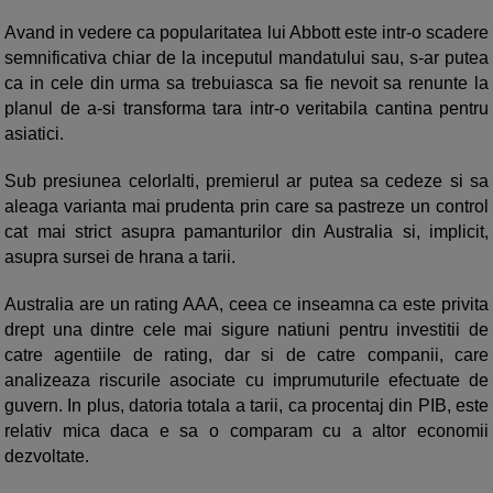
Avand in vedere ca popularitatea lui Abbott este intr-o scadere
semnificativa chiar de la inceputul mandatului sau, s-ar putea
ca in cele din urma sa trebuiasca sa fie nevoit sa renunte la
planul de a-si transforma tara intr-o veritabila cantina pentru
asiatici.
Sub presiunea celorlalti, premierul ar putea sa cedeze si sa
aleaga varianta mai prudenta prin care sa pastreze un control
cat mai strict asupra pamanturilor din Australia si, implicit,
asupra sursei de hrana a tarii.
Australia are un rating AAA, ceea ce inseamna ca este privita
drept una dintre cele mai sigure natiuni pentru investitii de
catre agentiile de rating, dar si de catre companii, care
analizeaza riscurile asociate cu imprumuturile efectuate de
guvern. In plus, datoria totala a tarii, ca procentaj din PIB, este
relativ mica daca e sa o comparam cu a altor economii
dezvoltate.