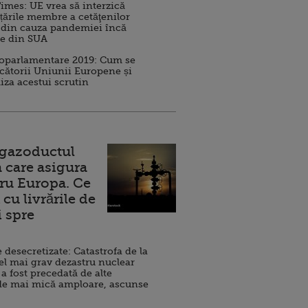
imes: UE vrea să interzică
 țările membre a cetăţenilor
 din cauza pandemiei încă
ve din SUA
roparlamentare 2019: Cum se
cătorii Uniunii Europene și
iza acestui scrutin
 gazoductul
 care asigura
ru Europa. Ce
cu livrările de
i spre
esecretizate: Catastrofa de la
el mai grav dezastru nuclear
 a fost precedată de alte
de mai mică amploare, ascunse