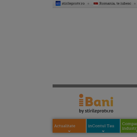
stirileprotv.ro
Romania, te iubesc
Compani
Actualitate
inContul Tau
industri