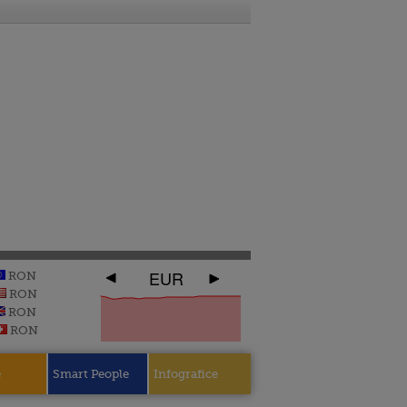
EUR
RON
RON
RON
RON
e
Smart People
Infografice