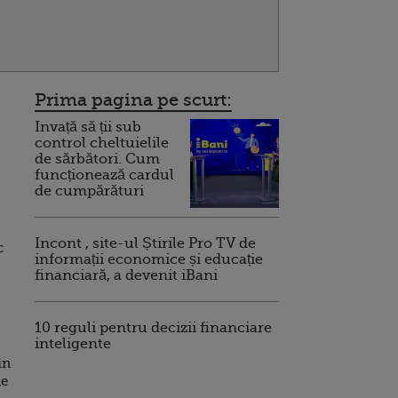
Prima pagina pe scurt:
Invață să ții sub
control cheltuielile
de sărbători. Cum
funcționează cardul
de cumpărături
Incont , site-ul Știrile Pro TV de
c
informații economice și educație
financiară, a devenit iBani
10 reguli pentru decizii financiare
inteligente
in
de