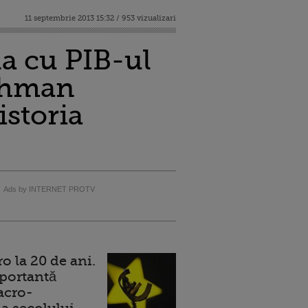
11 septembrie 2013 15:32 / 953 vizualizari
a cu PIB-ul
Lehman
istoria
Ads by INTERNET PROTV
 la 20 de ani.
portantă
acro-