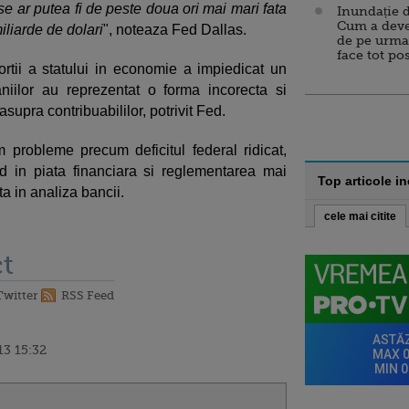
ar putea fi de peste doua ori mai mari fata
Inundație d
Cum a deve
liarde de dolari
", noteaza Fed Dallas.
de pe urma
face tot po
ortii a statului in economie a impiedicat un
niilor au reprezentat o forma incorecta si
supra contribuabililor, potrivit Fed.
 probleme precum deficitul federal ridicat,
ed in piata financiara si reglementarea mai
Top articole i
ta in analiza bancii.
cele mai citite
t
Twitter
RSS Feed
13 15:32