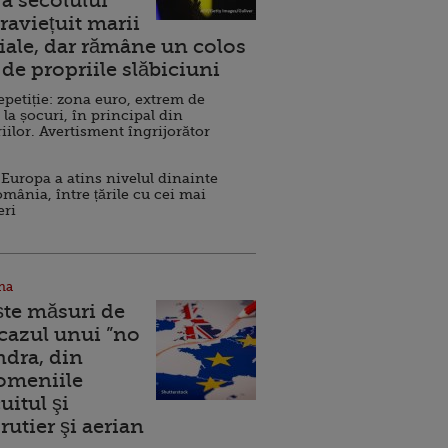
a secolului
raviețuit marii
ale, dar rămâne un colos
de propriile slăbiciuni
repetiție: zona euro, extrem de
 la șocuri, în principal din
iilor. Avertisment îngrijorător
Europa a atins nivelul dinainte
omânia, între țările cu cei mai
eri
na
ște măsuri de
 cazul unui ”no
ndra, din
Domeniile
uitul şi
rutier şi aerian