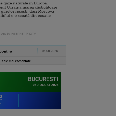
e gaze naturale în Europa.
nit Ucraina marea câștigătoare
 gazelor rusești, deși Moscova
sibilul s-o scoată din ecuație
Ads by INTERNET PROTV
ncont.ro
06.08.2026
cele mai comentate