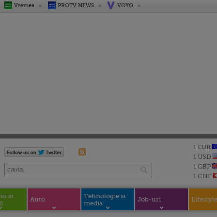
Vremea
PROTV NEWS
VOYO
1 EUR
1 USD
1 GBP
1 CHF
i si
Tehnologie si
Auto
Job-uri
Lifestyl
i
media