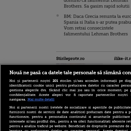
domino ca falimentul Lehman
Brothers. Sa gasim rapid solutii
BM: Daca Grecia renunta la euro
Spania si Italia s-ar putea prabu
Vom retrai consecintele
falimentului Lehman Brothers
Stirileprotv.ro
ilike-it.
Nouă ne pasă ca datele tale personale să rămână con
Noi și partenerii noștri
201
stocăm și/sau accesăm informații pe disp
identificatorii cookie unici pentru prelucrarea datelor cu caracter person
gestiona alegerile dvs. făcând clic mai jos sau în orice moment, pe 
confidențialitate. Aceste alegeri vor fi raportate partenerilor noștr
VIDEO. Liderul senatorilor
navigarea.
Mai multe detalii
PSD, Daniel Zamfir, către
”colegii neomarxiști” din
Noi si partenerii nostri (retelele de socializare si agentiile de publicita
USR: ”Oamenii sunt înaintea
furnizorii nostri de servicii de date analitice) prelucram date pentru a p
păsărelelor!”
functioneze, pentru a personaliza continutul si anunturile publicitare
interesele si/sau profilul dvs., pentru a va oferi functionalitati aferente ret
Cod galben de inundaţii pe
pentru a analiza traficul pe website. Beneficiati de drepturile prevazute de
râuri din zece bazine
hidrografice, până vineri
legatura cu prelucrarea datelor cu caracter personal. Aceste drepturi 