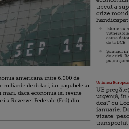
economică 
trecut a sup
crize mondi
handicapat 
Istorie cu 
vulnerabilă
cauza dator
de la BCE
Șomajul în 
de criză. R
puțini șom
onomia americana intre 6.000 de
Uniunea Europea
e miliarde de dolari, iar pagubele ar
UE pregăte
ai mari, daca economia isi revine
urgență, în
ari a Rezervei Federale (Fed) din
deal” cu Lo
ianuarie. 
vizate: pesc
transportul 