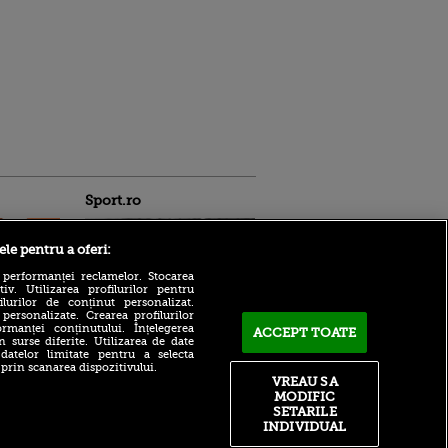
Sport.ro
ele pentru a oferi:
 performanței reclamelor. Stocarea
v. Utilizarea profilurilor pentru
ilurilor de conținut personalizat.
 personalizate. Crearea profilurilor
rmanței conținutului. Înțelegerea
Un fotbalist de doar 27 de
ACCEPT TOATE
n surse diferite. Utilizarea de date
ani, bătut până la moarte
ntru
 datelor limitate pentru a selecta
după ce s-a opus unui jaf. A
ita lui,
 prin scanarea dispozitivului.
murit la spital
t tată!
VREAU SA
MODIFIC
Denis Drăguș, cale liberă
, Adela
SETARILE
spre FCSB: Trabzonspor
rol
INDIVIDUAL
rezolvă transferul cerut de
V
Mohamed Salah