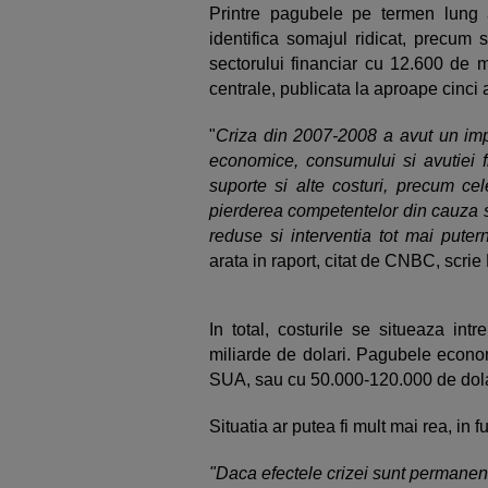
Printre pagubele pe termen lun
identifica somajul ridicat, precum si
sectorului financiar cu 12.600 de m
centrale, publicata la aproape cinci
"
Criza din 2007-2008 a avut un impac
economice, consumului si avutiei f
suporte si alte costuri, precum ce
pierderea competentelor din cauza s
reduse si interventia tot mai puter
arata in raport, citat de CNBC, scrie
In total, costurile se situeaza int
miliarde de dolari. Pagubele econo
SUA, sau cu 50.000-120.000 de dolar
Situatia ar putea fi mult mai rea, in 
"Daca efectele crizei sunt permanen