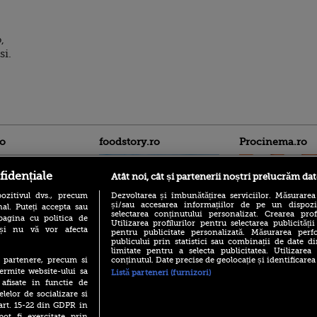
,
si.
ro
foodstory.ro
Procinema.ro
fidențiale
Atât noi, cât și partenerii noștri prelucrăm dat
ozitivul dvs., precum
Dezvoltarea și îmbunătățirea serviciilor. Măsurarea
și/sau accesarea informațiilor de pe un dispoziti
al. Puteți accepta sau
selectarea conținutului personalizat. Crearea prof
pagina cu politica de
Utilizarea profilurilor pentru selectarea publicității
i și nu vă vor afecta
pentru publicitate personalizată. Măsurarea perfo
publicului prin statistici sau combinații de date di
(P) Descoperă Lumea
Emoții intense pe
limitate pentru a selecta publicitatea. Utilizarea
Evenimentelor din România
Sebastian Stan! Iub
conținutul. Date precise de geolocație și identificarea
te partenere, precum si
cu Transilvania Events!
Annabelle, l-a făcu
ermite website-ului sa
Listă parteneri (furnizori)
(P) Raku, gaming intens și o
 afisate in functie de
Din 14 septembrie
pauză binemeritată cu...
elelor de socializare si
Popescu revine în 
pizza Guseppe
 art. 15-22 din GDPR in
principal la Pro T
pot fi exercitate prin