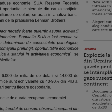
New York T
g aduse economiei SUA, Rezerva Federala
intrarea în
 oportunitatile pierdute din cauza sprijinirii
americani,
foarte acti
iliarde de dolari, se arata in analiza bancii
 ani de la prabusirea Lehman Brothers.
Alegeri eu
aleg condu
care este m
t negativ foarte puternic asupra activitatii
inanciare. Populatia SUA a fost nevoita sa
le determinate de consecintele psihologice,
omajului prelungit, oportunitatile economice
Ucraina
nica a statului in activitatea economica
", se
Explozie la
 Mediafax.
din Ucraina
gazele pent
se întâmplă 
re 6.000 de miliarde de dolari si 14.000 de
gaze ruseșt
mice sunt echivalente cu 40-90% din PIB al
continent
i pentru fiecare gospodarie.
Documente d
Cernobîl, c
functie de durata recuperarii economiei.
din istorie,
accidente 
de URSS
te, trendul de consum observat incepand din