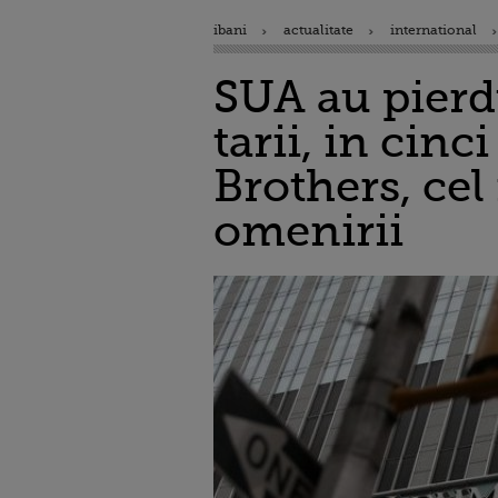
ibani
actualitate
international
SUA au pierd
tarii, in cin
Brothers, cel
omenirii