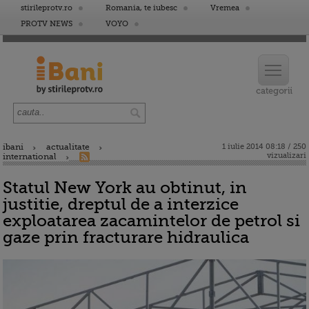
stirileprotv.ro
Romania, te iubesc
Vremea
PROTV NEWS
VOYO
ibani
actualitate
1 iulie 2014 08:18 / 250
vizualizari
international
Statul New York au obtinut, in
justitie, dreptul de a interzice
exploatarea zacamintelor de petrol si
gaze prin fracturare hidraulica