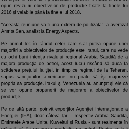
opun revizuirii obiectivelor de producţie fixate la finele lui
2016 şi valabile până la finele lui 2018.
"Această reuniune va fi una extrem de politizată", a avertizat
Amrita Sen, analist la Energy Aspects.
Pe primul loc în rândul celor care s-ar putea opune unei
majorări a obiectivelor de producţie este Iranul, care nu vede
cu ochi buni intenţia rivalului regional Arabia Saudită de a
majora producţia de petrol, acest lucru riscând să ducă la
scăderea preţului la ţiţei, în timp ce regimul de la Teheran,
supus sancţiunilor americane, nu poate să îşi majoreze
propria sa producţie. Irakul şi Venezuela au anunţat şi ele că
se vor opune propunerii de majorare a obiectivelor de
producţie.
Pe de altă parte, potrivit experţilor Agenţiei Internaţionale a
Energiei (IEA), doar câteva ţări - respectiv Arabia Saudită,
Emiratele Arabe Unite, Kuweitul şi Rusia - sunt realmente în
măsură să îşi majoreze producţia de petrol. Pentru ceilalţi