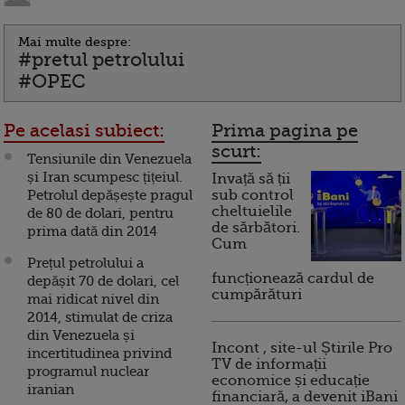
Mai multe despre:
#pretul petrolului
#OPEC
Pe acelasi subiect:
Prima pagina pe
scurt:
Tensiunile din Venezuela
și Iran scumpesc țițeiul.
Invață să ții
Petrolul depășește pragul
sub control
cheltuielile
de 80 de dolari, pentru
de sărbători.
prima dată din 2014
Cum
Prețul petrolului a
funcționează cardul de
depășit 70 de dolari, cel
cumpărături
mai ridicat nivel din
2014, stimulat de criza
din Venezuela și
Incont , site-ul Știrile Pro
incertitudinea privind
TV de informații
programul nuclear
economice și educație
iranian
financiară, a devenit iBani