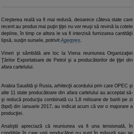
Creşterea reală va fi mai redusă, deoarece câteva state care
recent au produs mai puţin ţiţei nu vor reuşi să revină la cotele
depline, în timp ce altora le va fi interzisă furnizarea cantităţii
lipsă, susţin sursele, potrivit
Agerpres
.
Vineri şi sâmbătă are loc la Viena reuniunea Organizaţiei
Ţărilor Exportatoare de Petrol şi a producătorilor de ţiţei din
afara cartelului.
Arabia Saudită şi Rusia, arhitecţii acordului prin care OPEC şi
alte 11 state producătoare din afara cartelului au acceptat să-
şi reducă producţia combinată cu 1,8 milioane de barili pe zi
(bpd) din ianuarie 2017, au indicat acum că vor o majorare a
producţiei.
Analiştii apreciază că reuniunea va fi una tensionată, în
condiţiile în care unii producători nu sunt în măsură sau se