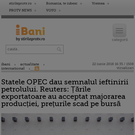
stirileprotv.ro
Romania, te iubesc
Vremea
PROTV NEWS
VOYO
ibani
actualitate
22 iunie 2018 16:35 / 1508
vizualizari
international
Statele OPEC dau semnalul ieftinirii
petrolului. Reuters: Țările
exportatoare au acceptat majorarea
producției, prețurile scad pe bursă