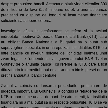
despre prabusirea bancii. Aceasta a platit vineri clientilor 800
de milioane de leva (558 milioane euro), a anuntat banca,
precizand ca dispune de fonduri si instrumente financiare
suficiente sa acopere cererea.
Investigatia aflata in desfasurare se refera si la actiuni
indreptate impotriva Corporate Commercial Bank (KTB), care
au obligat Banca Nationala a Bulgariei sa o puna sub
supraveghere speciala, in urma epuizarii lichiditatilor. KTB era
intre bancile cu niveluri ridicate de lichiditati inaintea unui
zvon legat de "dependenta viceguvernatorului BNB Tvetan
Gounev de o anumita banca", cu referire la KTB, care a fost
difuzat prin intermediul unui email anonim trimis presei de un
pretins angajat al bancii centrale.
Zvonul a coincis cu lansarea procedurilor preliminare de
judecata impotriva lui Gounev si a condus la retragerea de la
KTB a unor sume uriase de bani de catre clienti, iar institutia
financiara nu a mai putut sa isi respecte obligatiile. KTB se va
afla sub supraveghere speciala o perioada de trei luni, timp in