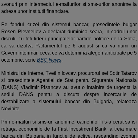
zvonuri prin intermediul e-mailurilor si sms-urilor anonime la
adresa unor institutii financiare.
Pe fondul crizei din sistemul bancar, presedintele bulgar
Rosen Plevneliev a declarat duminica seara, in cadrul unor
discutii cu toti liderii principalelor partide politice de la Sofia,
ca va dizolva Parlamentul pe 6 august si ca va numi un
Guvern interimar, ceea ce va determina alegeri anticipate pe 5
octombrie, scrie
BBC News
.
Ministrul de Interne, Tvetlin Iovcev, procurorul sef Sotir Tatarov
si presedintele Agentiei de Stat pentru Siguranta Nationala
(DANS) Vladimir Pisancev au avut o intalnire de urgenta la
sediul DANS pentru a discuta despre incercarile de
destabilizare a sistemului bancar din Bulgaria, relateaza
Novinite.
Prin e-mailuri si sms-uri anonime, oamenilor li s-a cerut sa isi
retraga economiile de la First Investment Bank, a treia mare
banca din Bulgaria in functie de active, raspandind zvonuri