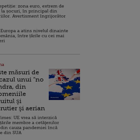
repetiție: zona euro, extrem de
 la șocuri, în principal din
iilor. Avertisment îngrijorător
Europa a atins nivelul dinainte
omânia, între țările cu cei mai
eri
na
ște măsuri de
 cazul unui ”no
ndra, din
Domeniile
uitul şi
rutier şi aerian
imes: UE vrea să interzică
 țările membre a cetăţenilor
 din cauza pandemiei încă
ve din SUA