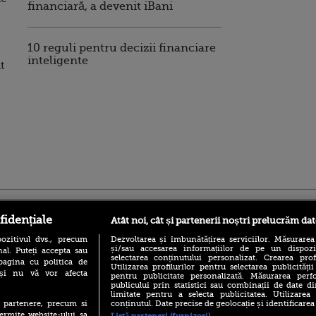
financiară, a devenit iBani
10 reguli pentru decizii financiare
inteligente
t
ro
foodstory.ro
Procinema.ro
fidențiale
Atât noi, cât și partenerii noștri prelucrăm dat
ozitivul dvs., precum
Dezvoltarea și îmbunătățirea serviciilor. Măsurarea
și/sau accesarea informațiilor de pe un dispoziti
al. Puteți accepta sau
selectarea conținutului personalizat. Crearea prof
pagina cu politica de
Utilizarea profilurilor pentru selectarea publicității
i și nu vă vor afecta
pentru publicitate personalizată. Măsurarea perfo
publicului prin statistici sau combinații de date di
limitate pentru a selecta publicitatea. Utilizarea
conținutul. Date precise de geolocație și identificarea
te partenere, precum si
(P) Descoperă Lumea
Emoții intense pe
ermite website-ului sa