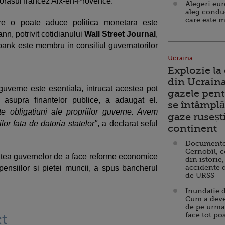
 orasul francez Aix-en-Provence.
Alegeri eu
aleg condu
care este m
re o poate aduce politica monetara este
nn, potrivit cotidianului
Wall Street Journal
,
ank este membru in consiliul guvernatorilor
Ucraina
Explozie la
din Ucraina
 guverne este esentiala, intrucat acestea pot
gazele pent
 asupra finantelor publice, a adaugat el
.
se întâmplă 
e obligatiuni ale propriilor guverne. Avem
gaze ruseșt
or fata de datoria statelor"
, a declarat seful
continent
Documente d
Cernobîl, c
atea guvernelor de a face reforme economice
din istorie,
accidente 
 pensiilor si pietei muncii, a spus bancherul
de URSS
Inundație d
Cum a deve
de pe urma
t
face tot po