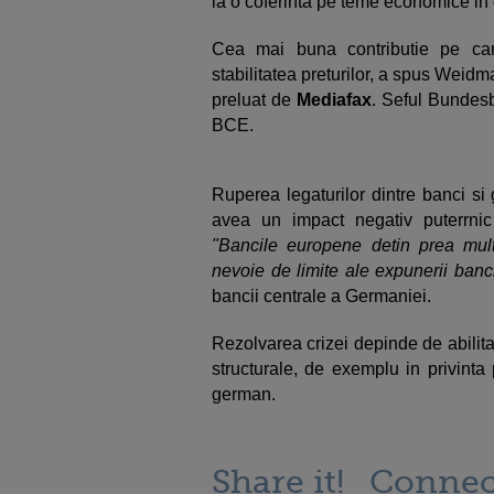
la o coferinta pe teme economice in
Cea mai buna contributie pe ca
stabilitatea preturilor, a spus Weidma
preluat de
Mediafax
. Seful Bundesb
BCE.
Ruperea legaturilor dintre banci si
avea un impact negativ puterrnic
"Bancile europene detin prea mult
nevoie de limite ale expunerii bancil
bancii centrale a Germaniei.
Rezolvarea crizei depinde de abilit
structurale, de exemplu in privinta
german.
Share it!
Connec