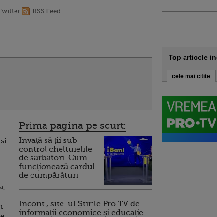
Twitter
RSS Feed
Top articole i
cele mai citite
Prima pagina pe scurt:
Invață să ții sub
si
control cheltuielile
de sărbători. Cum
funcționează cardul
de cumpărături
a,
Incont , site-ul Știrile Pro TV de
n
informații economice și educație
le