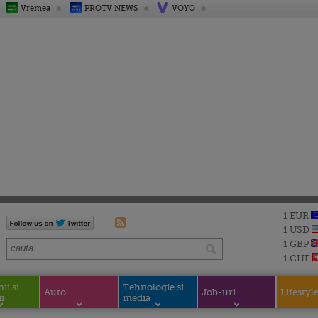
Vremea
PROTV NEWS
VOYO
1 EUR
1 USD
1 GBP
1 CHF
i si
Tehnologie si
Auto
Job-uri
Lifestyl
i
media