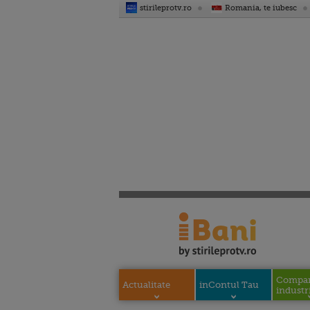
stirileprotv.ro
Romania, te iubesc
Compani
Actualitate
inContul Tau
industri