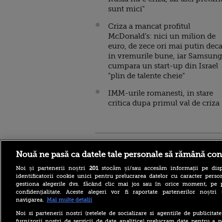
sunt mici"
Criza a mancat profitul
McDonald’s: nici un milion de
euro, de zece ori mai putin deca
in vremurile bune, iar Samsung
cumpara un start-up din Israel
"plin de talente cheie"
IMM-urile romanesti, in stare
critica dupa primul val de criza
Stirileprotv.ro
ilike-it.
Nouă ne pasă ca datele tale personale să rămână con
Noi și partenerii noștri
201
stocăm și/sau accesăm informații pe disp
identificatorii cookie unici pentru prelucrarea datelor cu caracter person
gestiona alegerile dvs. făcând clic mai jos sau în orice moment, pe 
confidențialitate. Aceste alegeri vor fi raportate partenerilor noștr
navigarea.
Mai multe detalii
Reacția MAE după ce o
româncă a fost arestată în
Noi si partenerii nostri (retelele de socializare si agentiile de publicita
Germania pentru spionaj în
furnizorii nostri de servicii de date analitice) prelucram date pentru a p