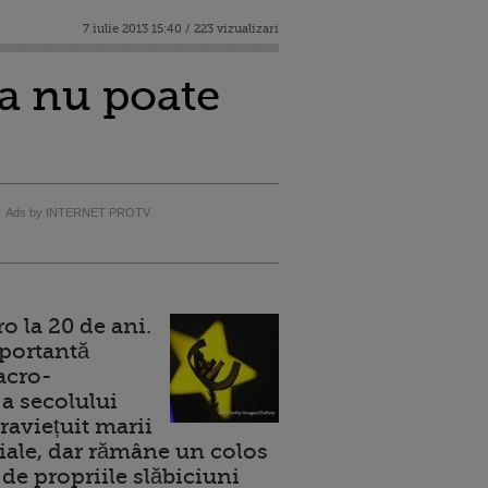
7 iulie 2013 15:40 / 223 vizualizari
a nu poate
Ads by INTERNET PROTV
 la 20 de ani.
portantă
acro-
a secolului
raviețuit marii
ale, dar rămâne un colos
de propriile slăbiciuni