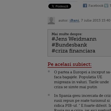
Facebook
autor:
iBani
, 7 iulie 2013 15:40
Mai multe despre:
#Jens Weidmann
#Bundesbank
#criza financiara
Pe acelasi subiect:
O partea a Europei a inceput sa-
faca bagajele. Populatia UE
migreaza in valuri. Tarile unde
criza se simte mai putin
In Spania greu incercata de criz
rusii repun pe roate turismul si
ridica PIB-ul. " E foarte diferit. I
Rusia nu e criza, iar aici preturi