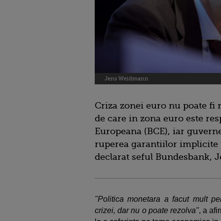
Jens Weidmann
Criza zonei euro nu poate fi 
de care in zona euro este re
Europeana (BCE), iar guverne
ruperea garantiilor implicite 
declarat seful Bundesbank,
"Politica monetara a facut mult p
crizei, dar nu o poate rezolva"
, a af