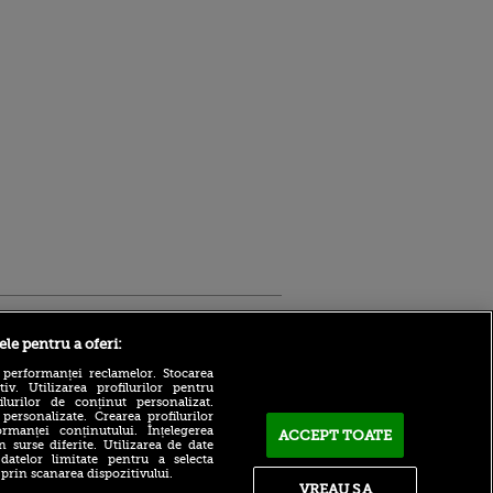
Sport.ro
ele pentru a oferi:
 performanței reclamelor. Stocarea
v. Utilizarea profilurilor pentru
ilurilor de conținut personalizat.
 personalizate. Crearea profilurilor
rmanței conținutului. Înțelegerea
ACCEPT TOATE
n surse diferite. Utilizarea de date
 datelor limitate pentru a selecta
 prin scanarea dispozitivului.
Atmosferă din altă lume la
ntru
VREAU SA