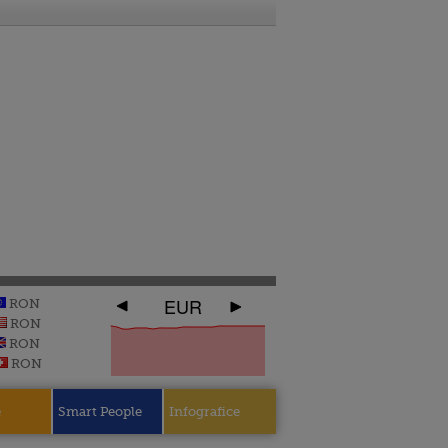
EUR
RON
RON
RON
RON
e
Smart People
Infografice