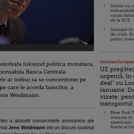
Istorie cu 
vulnerabilă
cauza dator
de la BCE
Șomajul în 
de criză. R
puțini șom
Uniunea Europea
rezolvata folosind politica monetara,
UE pregăte
sponsabila Banca Centrala
urgență, în
le ar trebui sa se concentreze pe
deal” cu Lo
pe care le acorda bancilor, a
ianuarie. 
 Jens Weidmann.
vizate: pesc
transportul 
New York T
intrarea în
entru a absorbi consecintele economice ale
americani,
foarte acti
irmat
Jens Weidmann
intr-un discurs sustinut