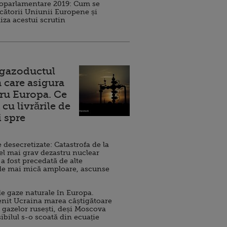
roparlamentare 2019: Cum se
cătorii Uniunii Europene și
iza acestui scrutin
 gazoductul
 care asigura
ru Europa. Ce
cu livrările de
i spre
esecretizate: Catastrofa de la
el mai grav dezastru nuclear
 a fost precedată de alte
de mai mică amploare, ascunse
e gaze naturale în Europa.
nit Ucraina marea câștigătoare
 gazelor rusești, deși Moscova
sibilul s-o scoată din ecuație