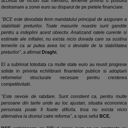
accesat de niciun stat membru, temerile privind o posibila
destramare a zonei euro au disparut de pe pietele financiare.
"BCE este devodata ferm mandatului principal de asigurare a
stabilitatii preturilor. Toate masurile noastre sunt gandite
pentru a indeplini acest obiectiv. Analizand ratele curente si
estimate ale inflatiei, nu exista nicio dovada care sa sustina
temerile ca ar putea avea loc o deviatie de la stabilitatea
preturilor"
, a afirmat
Draghi.
El a subliniat totodata ca multe state euro au reusit progrese
solide in privinta echilibrarii finantelor publice si adoptarii
reformelor structurale necesare pentru cresterea
competitivitatii.
"
Este nevoie de rabdare. Sunt constient ca, pentru multe
persoane din tarile unde au loc ajustari, situatia economica
personala poate fi foarte dificila. Insa nu exista nicio
alternativa la drumul catre reforma"
, a spus seful
BCE.