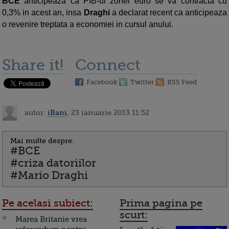
BCE
anticipeaza ca PIB-ul zonei euro se va contracta cu
0,3% in acest an, insa
Draghi
a declarat recent ca anticipeaza
o revenire treptata a economiei in cursul anului.
Share it!
Connect
Facebook
Twitter
RSS Feed
autor:
iBani
, 23 ianuarie 2013 11:52
Mai multe despre:
#BCE
#criza datoriilor
#Mario Draghi
Pe acelasi subiect:
Prima pagina pe
scurt:
Marea Britanie vrea