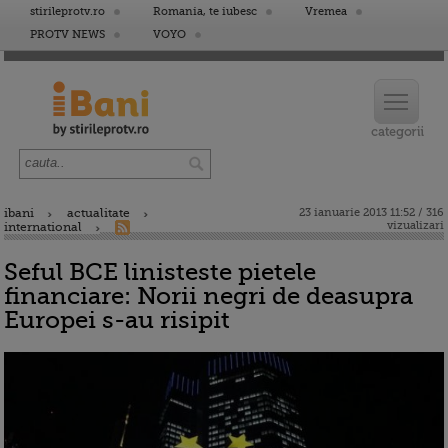
stirileprotv.ro
Romania, te iubesc
Vremea
PROTV NEWS
VOYO
ibani
actualitate
23 ianuarie 2013 11:52 / 316
vizualizari
international
Seful BCE linisteste pietele
financiare: Norii negri de deasupra
Europei s-au risipit