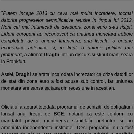
"
Putem incepe 2013 cu ceva mai multa incredere, tocmai
datorita progreselor semnificative reusite in timpul lui 2012.
Norii cei mai intunecati de deasupra zonei euro s-au risipit.
Liderii europeni au recunoscut ca uniunea monetara trebuie
completata de o uniune financiara, una fiscala, o uniune
economica autentica si, in final, o uniune politica mai
profunda"
, a afirmat
Draghi
intr-un discurs sustinut marti seara
la Frankfurt.
Astfel,
Draghi
se arata inca odata increzator ca criza datoriilor
de stat din zona euro a fost adusa sub control, iar uniunea
monetara are sansa sa iasa din recesiune in acest an.
Oficialul a aparat totodata programul de achizitii de obligatiuni
lansat anul trecut de
BCE
, notand ca este conform cu
mandatul privind mentinerea stabilitatii preturilor si nu
ameninta independenta institutiei. Desi programul nu a fost