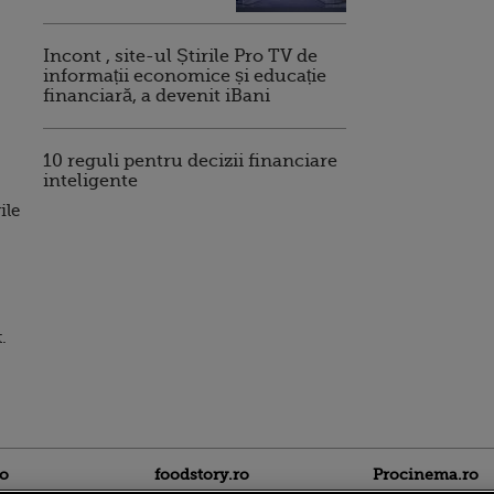
Incont , site-ul Știrile Pro TV de
informații economice și educație
financiară, a devenit iBani
10 reguli pentru decizii financiare
inteligente
ile
.
ro
foodstory.ro
Procinema.ro