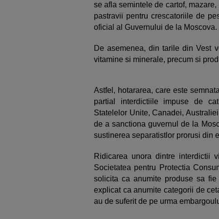
se afla semintele de cartof, mazare
pastravii pentru crescatoriile de pes
oficial al Guvernului de la Moscova.
De asemenea, din tarile din Vest vo
vitamine si minerale, precum si produ
Astfel, hotararea, care este semnat
partial interdictiile impuse de c
Statelelor Unite, Canadei, Australie
de a sanctiona guvernul de la Mos
sustinerea separatistlor prorusi din e
Ridicarea unora dintre interdictii
Societatea pentru Protectia Consuma
solicita ca anumite produse sa fie
explicat ca anumite categorii de cetat
au de suferit de pe urma embargoulu