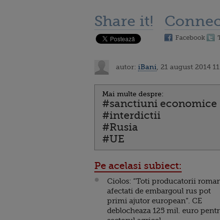
Share it!
Connec
Facebook
autor:
iBani
, 21 august 2014 11
Mai multe despre:
#sanctiuni economice
#interdictii
#Rusia
#UE
Pe acelasi subiect:
Ciolos: “Toti producatorii roma
afectati de embargoul rus pot
primi ajutor european”. CE
deblocheaza 125 mil. euro pent