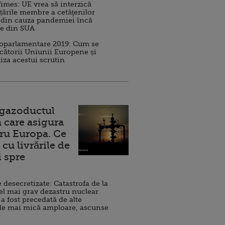
imes: UE vrea să interzică
 țările membre a cetăţenilor
 din cauza pandemiei încă
ve din SUA
roparlamentare 2019: Cum se
cătorii Uniunii Europene și
iza acestui scrutin
 gazoductul
 care asigura
ru Europa. Ce
cu livrările de
i spre
esecretizate: Catastrofa de la
el mai grav dezastru nuclear
 a fost precedată de alte
de mai mică amploare, ascunse