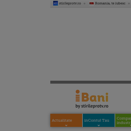
stirileprotv.ro
Romania, te iubesc
Compani
Actualitate
inContul Tau
industri