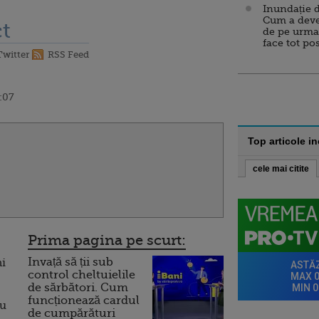
Inundație d
Cum a deve
t
de pe urma
face tot po
Twitter
RSS Feed
:07
Top articole i
cele mai citite
Prima pagina pe scurt:
Invață să ții sub
ni
control cheltuielile
de sărbători. Cum
funcționează cardul
ru
de cumpărături