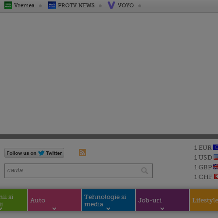
Vremea
PROTV NEWS
VOYO
1 EUR
1 USD
1 GBP
1 CHF
i si
Tehnologie si
Auto
Job-uri
Lifestyl
i
media