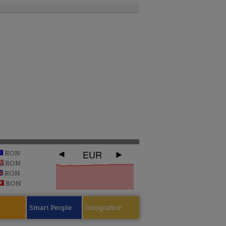
EUR
RON
RON
RON
RON
e
Smart People
Infografice