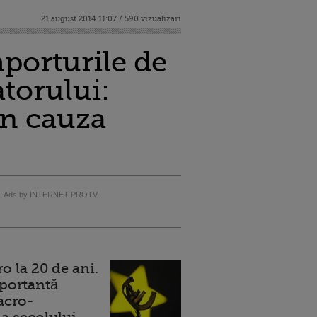
21 august 2014 11:07 / 590 vizualizari
importurile de
torului:
in cauza
Ads by INTERNET PROTV
 la 20 de ani.
portantă
acro-