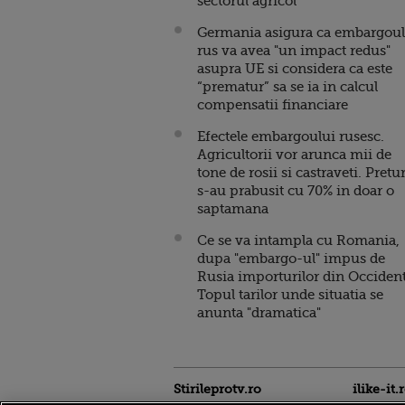
sectorul agricol
Germania asigura ca embargoul
rus va avea "un impact redus"
asupra UE si considera ca este
“prematur” sa se ia in calcul
compensatii financiare
Efectele embargoului rusesc.
Agricultorii vor arunca mii de
tone de rosii si castraveti. Pretur
s-au prabusit cu 70% in doar o
saptamana
Ce se va intampla cu Romania,
dupa "embargo-ul" impus de
Rusia importurilor din Occident
Topul tarilor unde situatia se
anunta "dramatica"
Stirileprotv.ro
ilike-it.