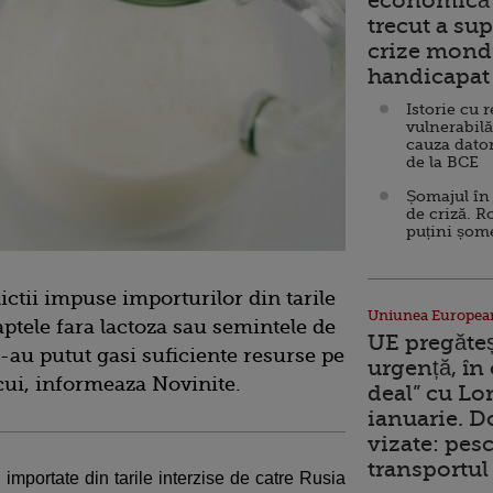
economică 
trecut a sup
crize mondi
handicapat 
Istorie cu 
vulnerabilă
cauza dator
de la BCE
Șomajul în 
de criză. R
puțini șom
ictii impuse importurilor din tarile
Uniunea Europea
tele fara lactoza sau semintele de
UE pregăte
s-au putut gasi suficiente resurse pe
urgență, în
ocui, informeaza Novinite.
deal” cu Lo
ianuarie. 
vizate: pesc
transportul 
 importate din tarile interzise de catre Rusia