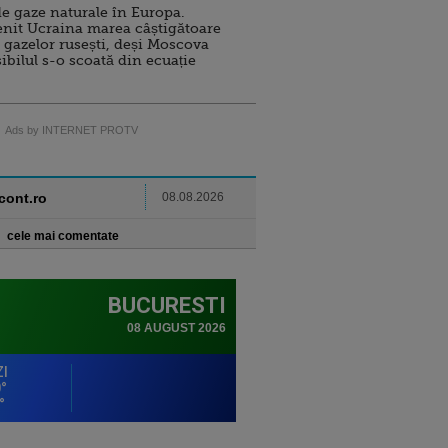
e gaze naturale în Europa.
nit Ucraina marea câștigătoare
 gazelor rusești, deși Moscova
sibilul s-o scoată din ecuație
Ads by INTERNET PROTV
ncont.ro
08.08.2026
cele mai comentate