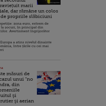
a secolului
raviețuit marii
ale, dar rămâne un colos
de propriile slăbiciuni
repetiție: zona euro, extrem de
 la șocuri, în principal din
iilor. Avertisment îngrijorător
Europa a atins nivelul dinainte
omânia, între țările cu cei mai
eri
na
ște măsuri de
 cazul unui ”no
ndra, din
Domeniile
uitul şi
rutier şi aerian