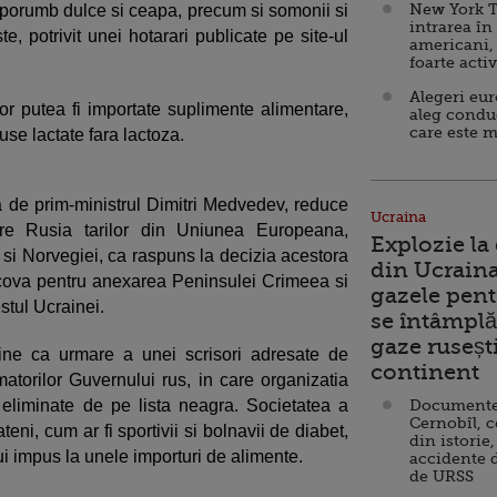
New York T
, porumb dulce si ceapa, precum si somonii si
intrarea în
te, potrivit unei hotarari publicate pe site-ul
americani,
foarte acti
Alegeri eu
r putea fi importate suplimente alimentare,
aleg condu
care este m
se lactate fara lactoza.
a de prim-ministrul Dimitri Medvedev, reduce
Ucraina
atre Rusia tarilor din Uniunea Europeana,
Explozie la
i si Norvegiei, ca raspuns la decizia acestora
din Ucraina
cova pentru anexarea Peninsulei Crimeea si
gazele pent
stul Ucrainei.
se întâmplă 
gaze ruseșt
 vine ca urmare a unei scrisori adresate de
continent
torilor Guvernului rus, in care organizatia
 eliminate de pe lista neagra. Societatea a
Documente d
Cernobîl, c
eni, cum ar fi sportivii si bolnavii de diabet,
din istorie,
i impus la unele importuri de alimente.
accidente 
de URSS