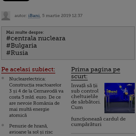
autor:
iBani
, 5 martie 2019 12:37
Mai multe despre:
#centrala nucleara
#Bulgaria
#Rusia
Pe acelasi subiect:
Prima pagina pe
scurt:
Nuclearelectrica:
Construcția reactoarelor
Invață să ții
3 și 4 de la Cernavodă va
sub control
cheltuielile
costa 5 mld. euro. De ce
de sărbători.
are nevoie România de
Cum
mai multă energie
atomică
funcționează cardul de
cumpărături
Penurie de hrană,
avioane la sol și risc