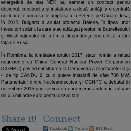
energetică de stat NEK au semnat un contract pentru
designul, construcţia şi instalarea a două unităţi la o centrală
nucleară ce urma să fie amplasată la Belene, pe Dunăre. Însă,
în 2012, Bulgaria a anulat proiectul Belene, în lipsa unor
investitori străini, la care s-au adăugat presiunile Bruxellesului
şi Washingtonului de a limita dependenţa energetică a ţării
faţă de Rusia.
În România, la jumătatea anului 2017, statul român a reluat
negocierile cu China General Nuclear Power Corporation
(CGNPC) privind construirea la Cernavodă a reactoarelor 3 şi
4 de tip CANDU 6, cu o putere instalată de câte 700 MW.
Parteneriatul dintre Nuclearelectrica şi CGNPC a debutat în
noiembrie 2015 prin semnarea unui memorandum în valoare
de 6,5 miliarde euro pentru dezvoltare.
Share it!
Connect
Facebook
Twitter
RSS Feed