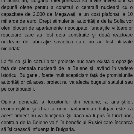
În acest an, Bulgaria intenţionează să invite investitorii să
depună oferte pentru a construi o centrală nucleară cu o
capacitate de 2.000 de Megawaţi la un cost plafonat la 10
miliarde de euro. Drept stimulente, autorităţile de la Sofia vor
oferi blocuri de apartamente neocupate, fundaţiile viitoarelor
reactoare care au fost deja construite şi două reactoare
nucleare de fabricaţie sovietică care nu au fost utilizate
niciodată.
La fel ca şi în cazul altor proiecte nucleare există o opoziţie
faţă de centrala nucleară de la Belene şi, având în vedere
istoricul Bulgariei, foarte mult scepticism faţă de promisiunile
autorităţilor că acest proiect nu va afecta bugetul statului sau
pe contribuabili.
Opinia generală a locuitorilor din regiune, a analiştilor,
economiştilor şi chiar a unor parlamentari bulgari este că
acest proiect nu va funcţiona. Şi dacă va fi pus în funcţiune,
centrala de la Belene va fi în beneficiul Rusiei care încearcă
să îşi crească influenţa în Bulgaria.