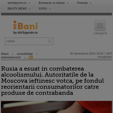
stirileprotv.ro
Romania, te iubesc
Vremea
PROTV NEWS
VOYO
ibani
actualitate
30 decembrie 2014 13:04 / 1617
vizualizari
international
Rusia a esuat in combaterea
alcoolismului. Autoritatile de la
Moscova ieftinesc votca, pe fondul
reorientarii consumatorilor catre
produse de contrabanda