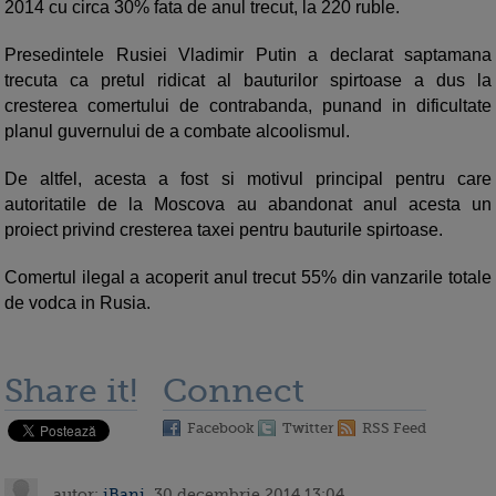
2014 cu circa 30% fata de anul trecut, la 220 ruble.
Presedintele Rusiei Vladimir Putin a declarat saptamana
trecuta ca pretul ridicat al bauturilor spirtoase a dus la
cresterea comertului de contrabanda, punand in dificultate
planul guvernului de a combate alcoolismul.
De altfel, acesta a fost si motivul principal pentru care
autoritatile de la Moscova au abandonat anul acesta un
proiect privind cresterea taxei pentru bauturile spirtoase.
Comertul ilegal a acoperit anul trecut 55% din vanzarile totale
de vodca in Rusia.
Share it!
Connect
Facebook
Twitter
RSS Feed
autor:
iBani
, 30 decembrie 2014 13:04