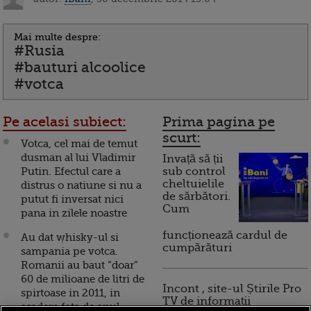
Mai multe despre:
#Rusia
#bauturi alcoolice
#votca
Pe acelasi subiect:
Prima pagina pe
scurt:
Votca, cel mai de temut
dusman al lui Vladimir
Invață să ții
Putin. Efectul care a
sub control
cheltuielile
distrus o natiune si nu a
de sărbători.
putut fi inversat nici
Cum
pana in zilele noastre
funcționează cardul de
Au dat whisky-ul si
cumpărături
sampania pe votca.
Romanii au baut “doar”
60 de milioane de litri de
Incont , site-ul Știrile Pro
spirtoase in 2011, in
TV de informații
scadere fata de anul