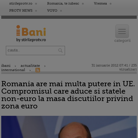
stirileprotv.ro
Romania, te iubesc
Vremea
PROTV NEWS
VOYO
ibani
actualitate
31 ianuarie 2012 07:41 / 235
vizualizari
international
Romania are mai multa putere in UE.
Compromisul care aduce si statele
non-euro la masa discutiilor privind
zona euro