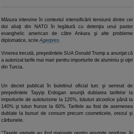
Măsura intervine în contextul intensificării tensiunii dintre cei
doi aliaţi din NATO în legătură cu detenţia unui pastor
evanghelic american de către Ankara şi alte probleme
diplomatice, scrie
Agerpres
.
Vinerea trecută, preşedintele SUA Donald Trump a anunţat că
a autorizat tarife mai mari pentru importurile de aluminiu şi oţel
din Turcia.
Un decret publicat în buletinul oficial turc şi semnat de
preşedintele Tayyip Erdogan anunţă dublarea tarifelor la
importurile de autoturisme la 120%, băuturi alcoolice până la
140% şi tutun frunze la 60%. Tarifele au fost de asemenea
dublate la bunuri de consum precum cosmeticele, orezul şi
cărbunele.
"
Taxele vamale au fost majorate pentru anumite produse, în