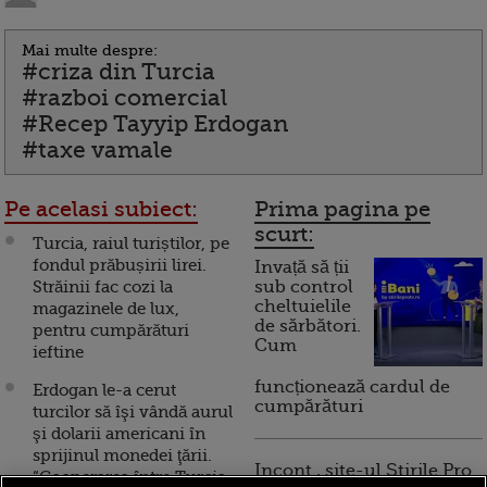
Mai multe despre:
#criza din Turcia
#razboi comercial
#Recep Tayyip Erdogan
#taxe vamale
Pe acelasi subiect:
Prima pagina pe
scurt:
Turcia, raiul turiștilor, pe
fondul prăbușirii lirei.
Invață să ții
Străinii fac cozi la
sub control
cheltuielile
magazinele de lux,
de sărbători.
pentru cumpărături
Cum
ieftine
funcționează cardul de
Erdogan le-a cerut
cumpărături
turcilor să îşi vândă aurul
şi dolarii americani în
sprijinul monedei ţării.
Incont , site-ul Știrile Pro
“Cooperarea între Turcia