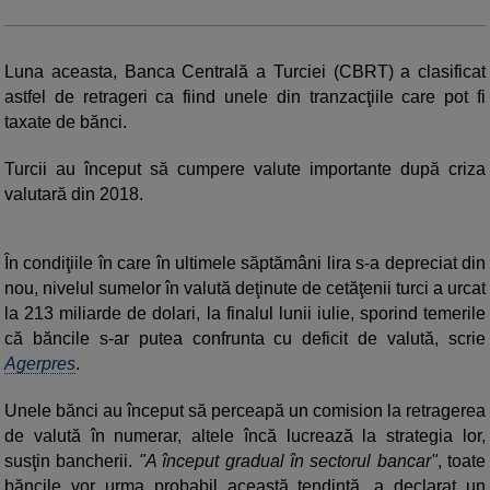
Luna aceasta, Banca Centrală a Turciei (CBRT) a clasificat
astfel de retrageri ca fiind unele din tranzacţiile care pot fi
taxate de bănci.
Turcii au început să cumpere valute importante după criza
valutară din 2018.
În condiţiile în care în ultimele săptămâni lira s-a depreciat din
nou, nivelul sumelor în valută deţinute de cetăţenii turci a urcat
la 213 miliarde de dolari, la finalul lunii iulie, sporind temerile
că băncile s-ar putea confrunta cu deficit de valută, scrie
Agerpres
.
Unele bănci au început să perceapă un comision la retragerea
de valută în numerar, altele încă lucrează la strategia lor,
susţin bancherii.
"A început gradual în sectorul bancar"
, toate
băncile vor urma probabil această tendinţă, a declarat un