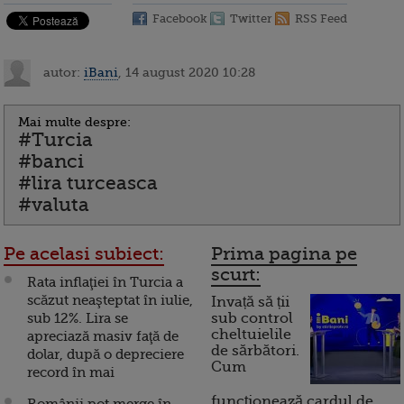
Facebook
Twitter
RSS Feed
autor:
iBani
, 14 august 2020 10:28
Mai multe despre:
#Turcia
#banci
#lira turceasca
#valuta
Pe acelasi subiect:
Prima pagina pe
scurt:
Rata inflaţiei în Turcia a
scăzut neaşteptat în iulie,
Invață să ții
sub 12%. Lira se
sub control
cheltuielile
apreciază masiv faţă de
de sărbători.
dolar, după o depreciere
Cum
record în mai
funcționează cardul de