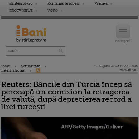
stirileprotv.ro
Romania, te iubesc
Vremea
PROTV NEWS
VOYO
ibani
actualitate
14 august 2020 10:28 / 835
vizualizari
international
Reuters: Băncile din Turcia încep să
perceapă un comision la retragerea
de valută, după deprecierea record a
lirei turceşti