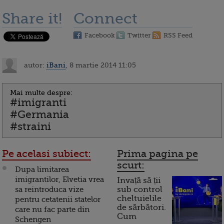
Share it!
Connect
Facebook
Twitter
RSS Feed
autor:
iBani
, 8 martie 2014 11:05
Mai multe despre:
#imigranti
#Germania
#straini
Pe acelasi subiect:
Prima pagina pe
scurt:
Dupa limitarea
imigrantilor, Elvetia vrea
Invață să ții
sa reintroduca vize
sub control
cheltuielile
pentru cetatenii statelor
de sărbători.
care nu fac parte din
Cum
Schengen