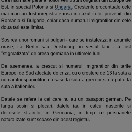
Cea mai mare parte a noilor veniti sunt originari din Europa de
Est, in special Polonia si
Ungaria
. Cresterile procentuale cele
mai mari au fost inregistrate insa in cazul celor proveniti din
Romania si Bulgaria, chiar daca numarul imigrantilor din cele
doua tari este limitat.
Sosirea unor romani si bulgari - care se instaleaza in anumite
orase, ca Berlin sau Duisbourg, in vestul tarii - a fost
"stigmatizata" de presa germana in ultimele luni.
De asemenea, a crescut si numarul imigrantilor din tarile
Europei de Sud afectate de criza, cu o crestere de 13 la suta a
numarului spaniolilor, cu sase la suta a grecilor si cu patru la
suta a italienilor.
Datele se refera la cei care nu au un pasaport german. Pe
langa sosiri si plecari, datele iau in calcul nasterile si
decesele strainilor in Germania, in timp ce persoanele
naturalizate sunt scoase din acest registru.