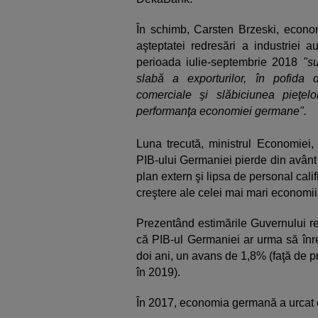
În schimb, Carsten Brzeski, economi
aşteptatei redresări a industriei a
perioada iulie-septembrie 2018
"su
slabă a exporturilor, în pofida 
comerciale şi slăbiciunea pieţel
performanţa economiei germane".
Luna trecută, ministrul Economiei,
PIB-ului Germaniei pierde din avânt
plan extern şi lipsa de personal cali
creştere ale celei mai mari economi
Prezentând estimările Guvernului re
că PIB-ul Germaniei ar urma să înreg
doi ani, un avans de 1,8% (faţă de 
în 2019).
În 2017, economia germană a urcat 