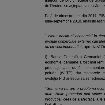
miercuri de Oficiul federal de Statisti
de Reuters se aşteptau la o scădere 
Faţă de trimestrul trei din 2017, P
iulie-septembrie 2018, analiştii es
"
Uşorul declin al economiei în ritm 
evoluţii comerciale externe: calculel
au crescut importurile",
apreciază De
Şi Banca Centrală a Germaniei (
economiei germane a fost mai lent în
producţiei auto după implementarea
poluării (WLTP), dar motoarele re
evoluţia PIB ar trebui să se redreseze
"
Germania nu are o problemă econ
auto. Noile proceduri mai stricte
producţiei, ceea ce a afectat şi alte 
DekaBank.