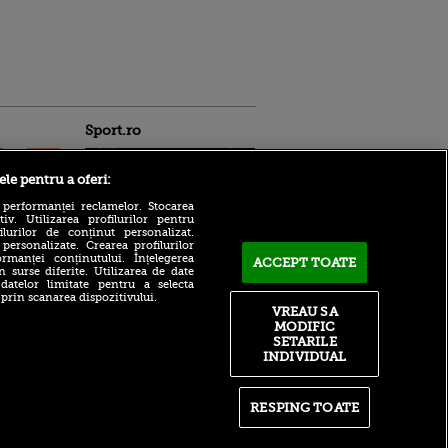
Sport.ro
ele pentru a oferi:
 performanței reclamelor. Stocarea
v. Utilizarea profilurilor pentru
ilurilor de conținut personalizat.
 personalizate. Crearea profilurilor
rmanței conținutului. Înțelegerea
ACCEPT TOATE
Zuffa Boxing 10, LIVE pe
n surse diferite. Utilizarea de date
ntru
VOYO SPORT 1! Românul
 datelor limitate pentru a selecta
ita lui,
Daniel Buciuc are meciul
 prin scanarea dispozitivului.
t tată!
VREAU SA
carierei cu Louis Greene
MODIFIC
, Adela
Neluțu Varga a ajuns la
SETARILE
rol
capătul puterilor! Ce se
INDIVIDUAL
V
întâmplă cu patronul CFR
Cluj: „Cât să mai pierd
pă o
bani?”
n film, Sir
RESPING TOATE
se
Ajax - Shelbourne, LIVE pe
n muzică
VOYO SPORT 1 azi, de la
21:00 | Cine arbitrează