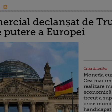
ercial declanșat de Tr
 putere a Europei
Criza datoriilor
Moneda euro
Cea mai im
realizare m
economică 
trecut a sup
crize mondi
handicapat 