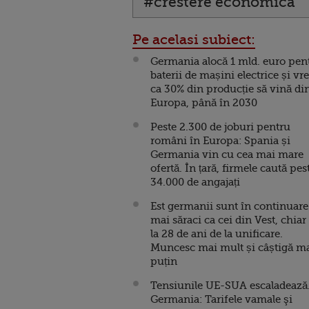
#crestere economica
Pe acelasi subiect:
Germania alocă 1 mld. euro pen
baterii de mașini electrice și vr
ca 30% din producție să vină di
Europa, până în 2030
Peste 2.300 de joburi pentru
români în Europa: Spania și
Germania vin cu cea mai mare
ofertă. În țară, firmele caută pes
34.000 de angajați
Est germanii sunt în continuare
mai săraci ca cei din Vest, chiar 
la 28 de ani de la unificare.
Muncesc mai mult și câștigă m
puțin
Tensiunile UE-SUA escaladează
Germania: Tarifele vamale şi