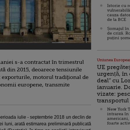
Istorie cu 
vulnerabilă
cauza dator
de la BCE
Șomajul în 
de criză. R
puțini șom
Uniunea Europea
niei s-a contractat în trimestrul
UE pregăte
tă din 2015, deoarece tensiunile
urgență, în
 exporturile, motorul tradiţional de
deal” cu Lo
conomii europene, transmite
ianuarie. 
vizate: pesc
transportul 
New York T
intrarea în
erioada iulie - septembrie 2018 un declin de
americani,
foarte acti
i luni, arată estimarea preliminară publicată