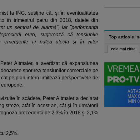
st la ING, susţine că, şi în eventualitatea
uto în trimestrul patru din 2018, datele din
nt un semnal de alarmă", iar "performanţa
deprecierii euro, sugerează că tensiunile
Top articole i
or emergente ar putea afecta şi în viitor
cele mai citite
 Peter Altmaier, a avertizat că expansiunea
 deoarece sporirea tensiunilor comerciale pe
ficat pe plan intern limitează perspectivele de
i europene.
vizuite în scădere, Peter Altmaier a declarat
istreze, atât în acest an, cât şi în următorii
prognoza precedentă de 2,3% în 2018 şi 2,1%
cu 2,5%.