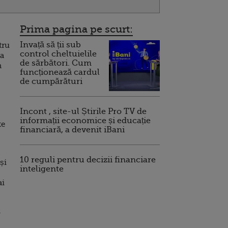
Prima pagina pe scurt:
Invață să ții sub
tru
control cheltuielile
ea
de sărbători. Cum
n
funcționează cardul
de cumpărături
Incont , site-ul Știrile Pro TV de
informații economice și educație
te
financiară, a devenit iBani
10 reguli pentru decizii financiare
și
inteligente
ai
.