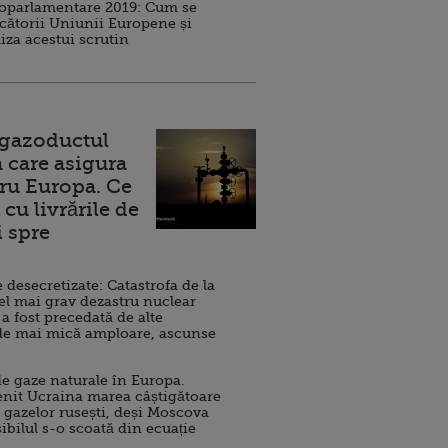
roparlamentare 2019: Cum se
cătorii Uniunii Europene și
iza acestui scrutin
 gazoductul
 care asigura
ru Europa. Ce
cu livrările de
i spre
esecretizate: Catastrofa de la
el mai grav dezastru nuclear
 a fost precedată de alte
de mai mică amploare, ascunse
e gaze naturale în Europa.
nit Ucraina marea câștigătoare
 gazelor rusești, deși Moscova
sibilul s-o scoată din ecuație