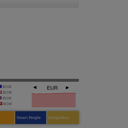
EUR
RON
RON
RON
RON
e
Smart People
Infografice