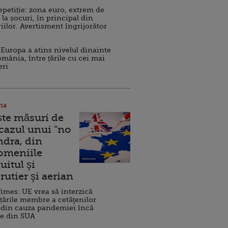
repetiție: zona euro, extrem de
 la șocuri, în principal din
iilor. Avertisment îngrijorător
Europa a atins nivelul dinainte
omânia, între țările cu cei mai
eri
na
ște măsuri de
 cazul unui ”no
ndra, din
Domeniile
uitul şi
rutier şi aerian
imes: UE vrea să interzică
 țările membre a cetăţenilor
 din cauza pandemiei încă
ve din SUA