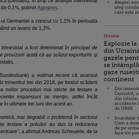
că (Destatis), în timp ce analiştii intervievaţi
Alegeri eu
aleg condu
de 0,1%, potrivit
Agerpres
.
care este m
IB-ul Germaniei a crescut cu 1,1% în perioada
timând un avans de 1,3%.
Ucraina
Explozie la
trimestrial a fost determinat în principal de
din Ucraina
e provizorii arată că au scăzut exporturile şi
gazele pent
statis.
se întâmplă 
gaze ruseșt
Bundesbank) a estimat recent că avansul
continent
 trimestrul trei din 2018, pe fondul scăderii
Documente d
 noilor proceduri mai stricte de testare a
Cernobîl, c
centei expansiuni se menţin, astfel încât
din istorie,
accidente 
 în ultimele trei luni din acest an.
de URSS
omică, mai degrabă o problemă în sectorul
Inundație d
Cum a deve
 de testare a poluării au dus la reducerea
de pe urma
sectoare"
, a afirmat Andreas Scheuerle, de la
face tot po