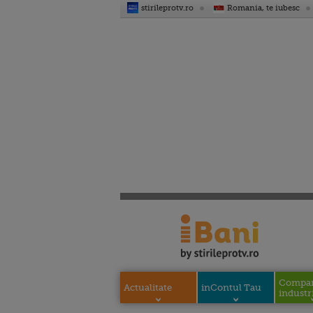
stirileprotv.ro
Romania, te iubesc
Compani
Actualitate
inContul Tau
industri