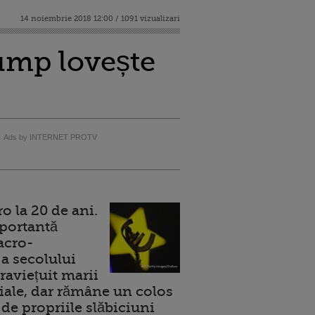
14 noiembrie 2018 12:00 / 1091 vizualizari
ump lovește
Ads by INTERNET PROTV
 la 20 de ani.
portantă
acro-
a secolului
raviețuit marii
ale, dar rămâne un colos
de propriile slăbiciuni