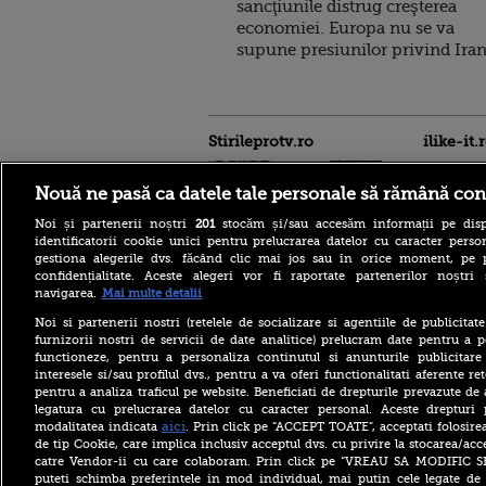
sancţiunile distrug creşterea
economiei. Europa nu se va
supune presiunilor privind Ira
Stirileprotv.ro
ilike-it.
Nouă ne pasă ca datele tale personale să rămână con
Noi și partenerii noștri
201
stocăm și/sau accesăm informații pe disp
identificatorii cookie unici pentru prelucrarea datelor cu caracter person
gestiona alegerile dvs. făcând clic mai jos sau în orice moment, pe 
confidențialitate. Aceste alegeri vor fi raportate partenerilor noștr
Regula pe care turiștii
navigarea.
Mai multe detalii
trebuie să o știe înainte de a
merge la piscină în Franța.
Noi si partenerii nostri (retelele de socializare si agentiile de publicita
Ce costume de baie sunt
furnizorii nostri de servicii de date analitice) prelucram date pentru a p
interzise
functioneze, pentru a personaliza continutul si anunturile publicitare
interesele si/sau profilul dvs., pentru a va oferi functionalitati aferente ret
O femeie era să piardă
pentru a analiza traficul pe website. Beneficiati de drepturile prevazute de
vacanța din cauza unei
greșeli aparent banale. Ce s-
legatura cu prelucrarea datelor cu caracter personal. Aceste drepturi 
a întâmplat la aeroport
aici
modalitatea indicata
. Prin click pe “ACCEPT TOATE”, acceptati folosire
de tip Cookie, care implica inclusiv acceptul dvs. cu privire la stocarea/acc
Billie Eilish, de
catre Vendor-ii cu care colaboram. Prin click pe “VREAU SA MODIFIC 
nerecunoscut pe platourile
puteti schimba preferintele in mod individual, mai putin cele legate de 
de filmare. Transformarea