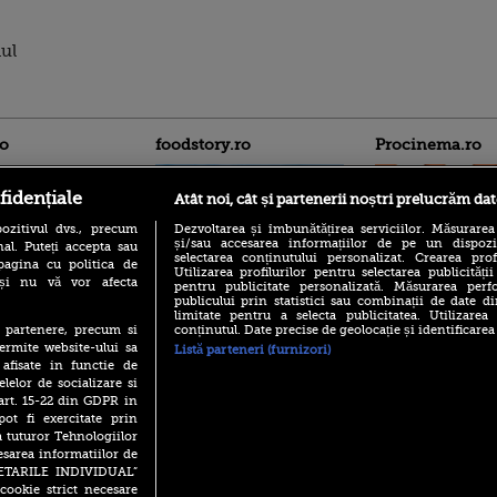
nul
ro
foodstory.ro
Procinema.ro
fidențiale
Atât noi, cât și partenerii noștri prelucrăm dat
ozitivul dvs., precum
Dezvoltarea și îmbunătățirea serviciilor. Măsurarea
și/sau accesarea informațiilor de pe un dispoziti
al. Puteți accepta sau
selectarea conținutului personalizat. Crearea prof
pagina cu politica de
Utilizarea profilurilor pentru selectarea publicității
i și nu vă vor afecta
pentru publicitate personalizată. Măsurarea perfo
publicului prin statistici sau combinații de date di
(P) Descoperă Lumea
Emoții intense pe
limitate pentru a selecta publicitatea. Utilizarea
Evenimentelor din România
Sebastian Stan! Iub
conținutul. Date precise de geolocație și identificarea
te partenere, precum si
cu Transilvania Events!
Annabelle, l-a făcu
ermite website-ului sa
Listă parteneri (furnizori)
(P) Raku, gaming intens și o
 afisate in functie de
Din 14 septembrie
pauză binemeritată cu...
elelor de socializare si
Popescu revine în 
pizza Guseppe
 art. 15-22 din GDPR in
principal la Pro T
pot fi exercitate prin
(P) Poți folosi bonurile de
La 88 de ani și du
a tuturor Tehnologiilor
masă pentru a comanda
carieră fabuloasă î
mâncare acasă? Lista
esarea informatiilor de
Anthony Hopkins 
aplicațiilor care le acceptă
SETARILE INDIVIDUAL”
lansează oficial î
cookie strict necesare