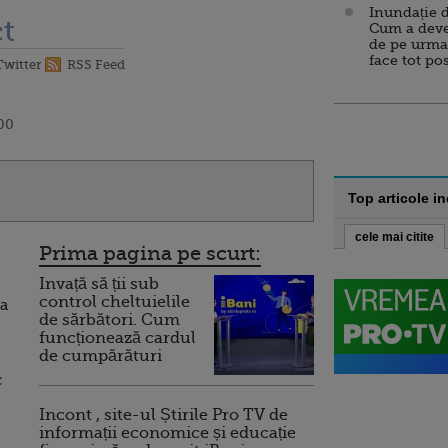
Inundație d
t
Cum a deve
de pe urma
face tot po
Twitter
RSS Feed
:00
Top articole i
cele mai citite
Prima pagina pe scurt:
Invață să ții sub
control cheltuielile
ca
de sărbători. Cum
funcționează cardul
de cumpărături
c
Incont , site-ul Știrile Pro TV de
informații economice și educație