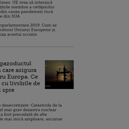
imes: UE vrea să interzică
 țările membre a cetăţenilor
 din cauza pandemiei încă
ve din SUA
roparlamentare 2019: Cum se
cătorii Uniunii Europene și
iza acestui scrutin
 gazoductul
 care asigura
ru Europa. Ce
cu livrările de
i spre
esecretizate: Catastrofa de la
el mai grav dezastru nuclear
 a fost precedată de alte
de mai mică amploare, ascunse