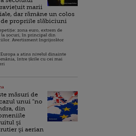
a secolului
raviețuit marii
ale, dar rămâne un colos
de propriile slăbiciuni
repetiție: zona euro, extrem de
 la șocuri, în principal din
iilor. Avertisment îngrijorător
Europa a atins nivelul dinainte
omânia, între țările cu cei mai
eri
na
ște măsuri de
 cazul unui ”no
ndra, din
Domeniile
uitul şi
rutier şi aerian