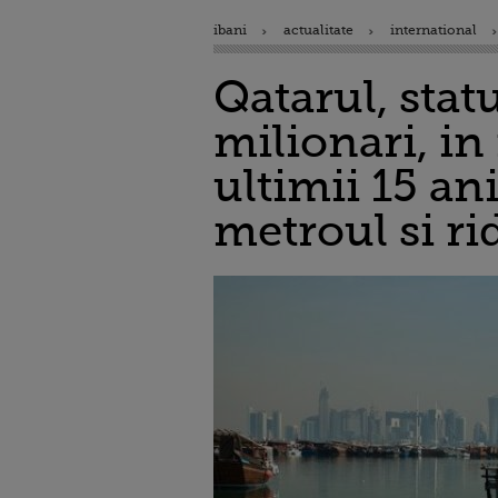
ibani
actualitate
international
Qatarul,
stat
milionari
, i
ultimii 15 an
metroul si ri