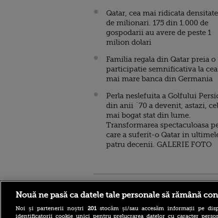
Qatar, cea mai ridicata densitate
de milionari. 175 din 1.000 de
gospodarii au avere de peste 1
milion dolari
Familia regala din Qatar preia o
participatie semnificativa la cea
mai mare banca din Germania
Perla neslefuita a Golfului Persi
din anii `70 a devenit, astazi, ce
mai bogat stat din lume.
Transformarea spectaculoasa p
care a suferit-o Qatar in ultimel
patru decenii. GALERIE FOTO
Stirileprotv.ro
ilike-it.
Nouă ne pasă ca datele tale personale să rămână con
Noi și partenerii noștri
201
stocăm și/sau accesăm informații pe disp
identificatorii cookie unici pentru prelucrarea datelor cu caracter person