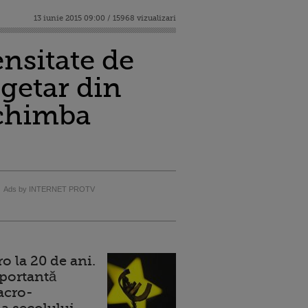
13 iunie 2015 09:00 / 15968 vizualizari
ensitate de
ugetar din
 schimba
Ads by INTERNET PROTV
 la 20 de ani.
portantă
acro-