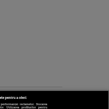
Sport.ro
ele pentru a oferi:
 performanței reclamelor. Stocarea
v. Utilizarea profilurilor pentru