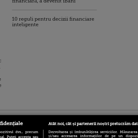
financiară, a devenit iBani
10 reguli pentru decizii financiare
inteligente
c
l
e
e
ro
foodstory.ro
Procinema.ro
fidențiale
Atât noi, cât și partenerii noștri prelucrăm dat
ozitivul dvs., precum
Dezvoltarea și îmbunătățirea serviciilor. Măsurarea
și/sau accesarea informațiilor de pe un dispoziti
al. Puteți accepta sau