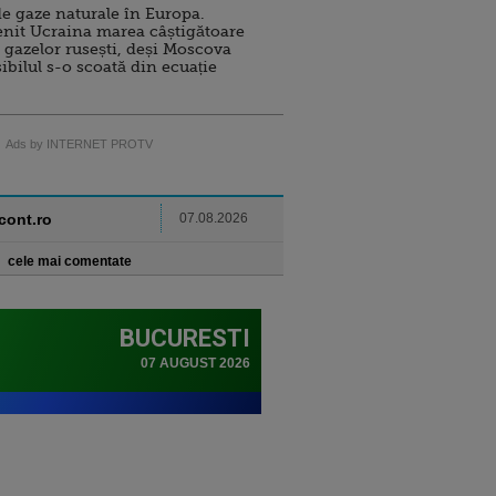
e gaze naturale în Europa.
nit Ucraina marea câștigătoare
 gazelor rusești, deși Moscova
sibilul s-o scoată din ecuație
Ads by INTERNET PROTV
ncont.ro
07.08.2026
cele mai comentate