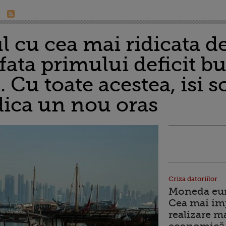
ul cu cea mai ridicata d
n fata primului deficit b
i. Cu toate acestea, isi
dica un nou oras
Criza datoriilor
Moneda euro
Cea mai im
realizare m