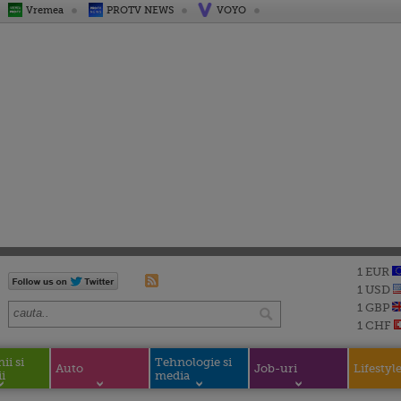
Vremea
PROTV NEWS
VOYO
1 EUR
1 USD
1 GBP
1 CHF
i si
Tehnologie si
Auto
Job-uri
Lifestyl
i
media