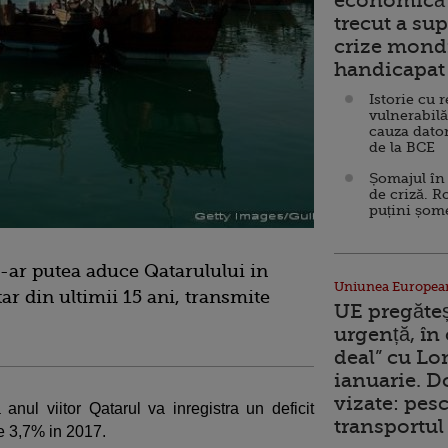
economică 
trecut a sup
crize mondi
handicapat 
Istorie cu 
vulnerabilă
cauza dator
de la BCE
Șomajul în 
de criză. R
puțini șom
i-ar putea aduce Qatarulului in
Uniunea Europea
ar din ultimii 15 ani, transmite
UE pregăte
urgență, în
deal” cu Lo
ianuarie. 
vizate: pesc
 anul viitor Qatarul va inregistra un deficit
transportul 
de 3,7% in 2017.