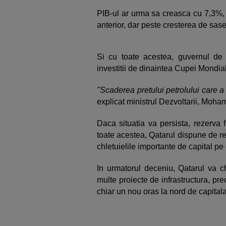
PIB-ul ar urma sa creasca cu 7,3%,
anterior, dar peste cresterea de sas
Si cu toate acestea, guvernul d
investitii de dinaintea Cupei Mondia
"Scaderea pretului petrolului care a 
explicat ministrul Dezvoltarii, Moha
Daca situatia va persista, rezerva 
toate acestea, Qatarul dispune de re
chletuielile importante de capital p
In urmatorul deceniu, Qatarul va c
multe proiecte de infrastructura, p
chiar un nou oras la nord de capital