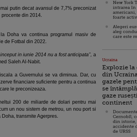
New York T
intrarea în
 mai putin decat avansul de 7,7% preconizat
americani,
e procente din 2014.
foarte acti
Alegeri eu
aleg condu
e la Doha va continua programul masiv de
care este m
le de Fotbal din 2022.
inceput in iunie 2014 nu a fost anticipata",
a
Ucraina
med Saleh Al-Nabit.
Explozie la
din Ucraina
fiscala a Guvernului se va diminua. Dar, cu
gazele pent
zerve financiare suficiente pentru a continua
se întâmplă 
e care le preconizeaza.
gaze ruseșt
continent
heltui 200 de miliarde de dolari pentru mai
recum un nou sistem de metrou, un nou port si
Documente d
a Doha, transmite Agerpres.
Cernobîl, c
din istorie,
accidente 
de URSS