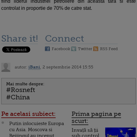
fiind liderul industriei petroliere din aceasta tara si este
controlat in proportie de 70% de catre stat.
Share it!
Connect
Facebook
Twitter
RSS Feed
autor:
iBani
, 2 septembrie 2014 15:55
Mai multe despre:
#Rosneft
#China
Pe acelasi subiect:
Prima pagina pe
scurt:
Putin inlocuieste Europa
cu Asia. Moscova si
Invață să ții
Beijingul au inceput
sub control