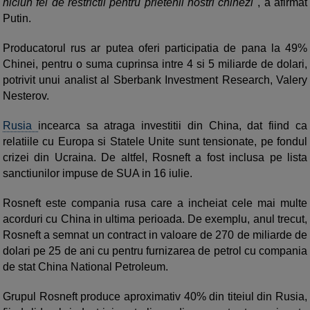
niciun fel de restrictii pentru prietenii nostri chinezi
", a afirmat
Putin.
Producatorul rus ar putea oferi participatia de pana la 49%
Chinei, pentru o suma cuprinsa intre 4 si 5 miliarde de dolari,
potrivit unui analist al Sberbank Investment Research, Valery
Nesterov.
Rusia
incearca sa atraga investitii din China, dat fiind ca
relatiile cu Europa si Statele Unite sunt tensionate, pe fondul
crizei din Ucraina. De altfel, Rosneft a fost inclusa pe lista
sanctiunilor impuse de SUA in 16 iulie.
Rosneft este compania rusa care a incheiat cele mai multe
acorduri cu China in ultima perioada. De exemplu, anul trecut,
Rosneft a semnat un contract in valoare de 270 de miliarde de
dolari pe 25 de ani cu pentru furnizarea de petrol cu compania
de stat China National Petroleum.
Grupul Rosneft produce aproximativ 40% din titeiul din Rusia,