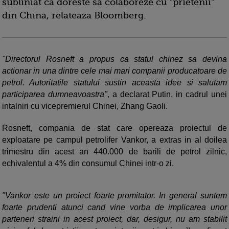
subliniat ca doreste sa colaboreze cu "prietenii"
din China, relateaza Bloomberg.
"Directorul Rosneft a propus ca statul chinez sa devina
actionar in una dintre cele mai mari companii producatoare de
petrol. Autoritatile statului sustin aceasta idee si salutam
participarea dumneavoastra"
, a declarat Putin, in cadrul unei
intalniri cu vicepremierul Chinei, Zhang Gaoli.
Rosneft, compania de stat care opereaza proiectul de
exploatare pe campul petrolifer Vankor, a extras in al doilea
trimestru din acest an 440.000 de barili de petrol zilnic,
echivalentul a 4% din consumul Chinei intr-o zi.
"Vankor este un proiect foarte promitator. In general suntem
foarte prudenti atunci cand vine vorba de implicarea unor
parteneri straini in acest proiect, dar, desigur, nu am stabilit