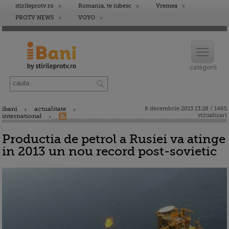
stirileprotv.ro
Romania, te iubesc
Vremea
PROTV NEWS
VOYO
ibani
actualitate
8 decembrie 2013 13:28 / 1485
vizualizari
international
Productia de petrol a Rusiei va atinge
in 2013 un nou record post-sovietic