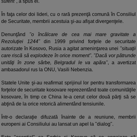
suferit"
, a spus el.
În faţa celor doi lideri, cu o rară prezenţă comună în Consiliul
de Securitate, membrii acestuia şi-au afişat divergenţele.
Denunţând
"o încălcare de cea mai mare gravitate a
Rezoluţiei 1244"
din 1999 privind forţele de securitate
autorizate în Kosovo, Rusia a agitat ameninţarea unei
"situaţii
care riscă să explodeze în orice moment". "Dacă vor pătrunde
unităţi în zone sârbe, Belgradul le va apăra"
, a avertizat
ambasadorul rus la ONU, Vasili Nebenzia.
Statele Unite şi-au reafirmat sprijinul lor pentru transformarea
forţelor de securitate kosovare reprezentând toate comunităţile
kosovare, în timp ce China le-a cerut celor două părţi să se
abţină de la orice retorică alimentând tensiunile.
Într-o declaraţie difuzată înainte de a reuniune, membrii
europeni ai Consiliului au lansat un apel la "dialog".