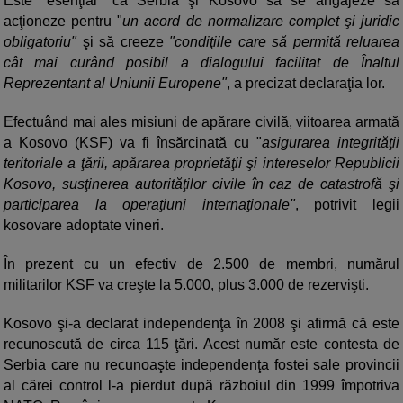
Este "esenţial" ca Serbia şi Kosovo să se angajeze să
acţioneze pentru "
un acord de normalizare complet şi juridic
obligatoriu"
şi să creeze
"condiţiile care să permită reluarea
cât mai curând posibil a dialogului facilitat de Înaltul
Reprezentant al Uniunii Europene"
, a precizat declaraţia lor.
Efectuând mai ales misiuni de apărare civilă, viitoarea armată
a Kosovo (KSF) va fi însărcinată cu "
asigurarea integrităţii
teritoriale a ţării, apărarea proprietăţii şi intereselor Republicii
Kosovo, susţinerea autorităţilor civile în caz de catastrofă şi
participarea la operaţiuni internaţionale"
, potrivit legii
kosovare adoptate vineri.
În prezent cu un efectiv de 2.500 de membri, numărul
militarilor KSF va creşte la 5.000, plus 3.000 de rezervişti.
Kosovo şi-a declarat independenţa în 2008 şi afirmă că este
recunoscută de circa 115 ţări. Acest număr este contesta de
Serbia care nu recunoaşte independenţa fostei sale provincii
al cărei control l-a pierdut după războiul din 1999 împotriva