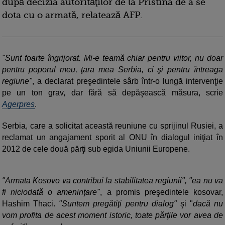
după decizia autorităţilor de la Pristina de a se
dota cu o armată, relatează AFP.
"Sunt foarte îngrijorat. Mi-e teamă chiar pentru viitor, nu doar
pentru poporul meu, ţara mea Serbia, ci şi pentru întreaga
regiune"
, a declarat preşedintele sârb într-o lungă intervenţie
pe un ton grav, dar fără să depăşească măsura, scrie
Agerpres
.
Serbia, care a solicitat această reuniune cu sprijinul Rusiei, a
reclamat un angajament sporit al ONU în dialogul iniţiat în
2012 de cele două părţi sub egida Uniunii Europene.
"Armata Kosovo va contribui la stabilitatea regiunii", "ea nu va
fi niciodată o ameninţare"
, a promis preşedintele kosovar,
Hashim Thaci.
"Suntem pregătiţi pentru dialog"
şi "
dacă nu
vom profita de acest moment istoric, toate părţile vor avea de