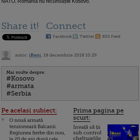
NATO. România nu recunoaște Kosovo.
Share it!
Connect
Facebook
Twitter
RSS Feed
autor:
iBani
, 18 decembrie 2018 10:29
Mai multe despre:
#Kosovo
#armata
#Serbia
Pe acelasi subiect:
Prima pagina pe
scurt:
O nouă armată
tensionează Balcanii.
Invață să ții
Regiunea fierbe din nou,
sub control
cheltuielile
la 20 de ani după cele