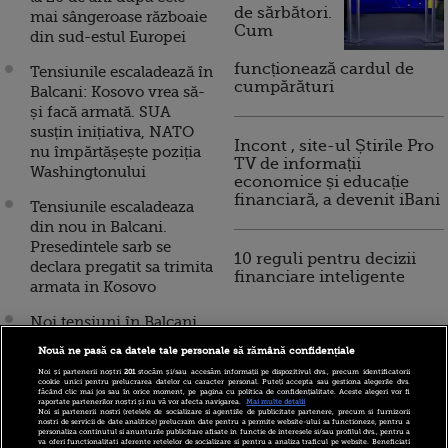
de sărbători.
mai sângeroase războaie
Cum
din sud-estul Europei
funcționează cardul de
Tensiunile escaladează în
cumpărături
Balcani: Kosovo vrea să-
și facă armată. SUA
susțin inițiativa, NATO
Incont , site-ul Știrile Pro
nu împărtășește poziția
TV de informații
Washingtonului
economice și educație
financiară, a devenit iBani
Tensiunile escaladeaza
din nou in Balcani.
Presedintele sarb se
10 reguli pentru decizii
declara pregatit sa trimita
financiare inteligente
armata in Kosovo
Noi tensiuni în Balcani,
la 20 de ani de când
Nouă ne pasă ca datele tale personale să rămână confidențiale
războaiele au fărâmițat
Noi și partenerii noștri
201
stocăm și/sau accesăm informații pe dispozitivul dvs., precum identificatorii
regiunea. Decizia
cookie unici pentru prelucrarea datelor cu caracter personal. Puteți accepta sau gestiona alegerile dvs.
făcând clic mai jos sau în orice moment, pe pagina cu politica de confidențialitate. Aceste alegeri vor fi
kosovarilor care a scos
raportate partenerilor noștri și nu vă vor afecta navigarea.
Mai multe detalii
Noi si partenerii nostri (retelele de socializare si agentiile de publicitate partenere, precum si furnizorii
sârbii în stradă
nostri de servicii de date analitice) prelucram date pentru a permite website-ului sa functioneze, pentru a
personaliza continutul si anunturile publicitare afisate in functie de interesele si/sau profilul dvs., pentru a
va oferi functionalitati aferente retelelor de socializare si pentru a analiza traficul pe website. Beneficiati