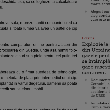
americani,
sa deschida usa, sa se logheze la calculatoare
foarte acti
u.
Alegeri eu
aleg condu
care este m
troversata, reprezentantii companiei cred ca
uala si toata lumea va avea un astfel de cip
Ucraina
Explozie la
entru cumparaturi online pentru afaceri din
din Ucraina
icrociparea din Suedia, unde asa numiti “bio-
gazele pent
planteze cipuri sub piele pentru cel putin trei
se întâmplă 
gaze ruseșt
continent
aboreaza cu o firma suedeza de tehnologie,
o metoda de plata prin intermediul unui cip.
Documente d
plantat in varful degetului, oamenii sa poata
Cernobîl, c
din istorie,
 credit sau telefonul mobil.
accidente 
de URSS
Inundație d
Cum a deve