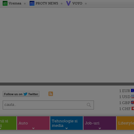
Vremea
PROTV NEWS
VOYO
1 EUR
1 USD
1 GBP
1 CHF
i si
Tehnologie si
Auto
Job-uri
Lifestyl
i
media