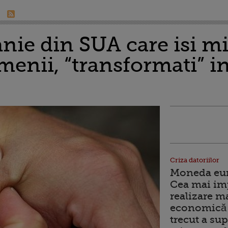
ie din SUA care isi m
menii, “transformati” i
Criza datoriilor
Moneda euro
Cea mai im
realizare m
economică 
trecut a sup