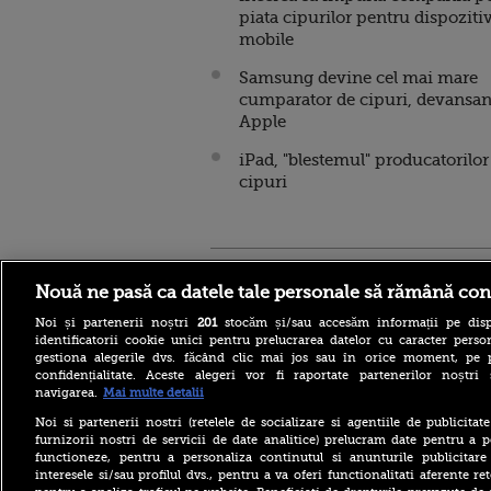
piata cipurilor pentru dispoziti
mobile
Samsung devine cel mai mare
cumparator de cipuri, devansa
Apple
iPad, "blestemul" producatorilor
cipuri
Stirileprotv.ro
ilike-it.
Nouă ne pasă ca datele tale personale să rămână con
Noi și partenerii noștri
201
stocăm și/sau accesăm informații pe disp
identificatorii cookie unici pentru prelucrarea datelor cu caracter person
gestiona alegerile dvs. făcând clic mai jos sau în orice moment, pe 
confidențialitate. Aceste alegeri vor fi raportate partenerilor noștr
navigarea.
Mai multe detalii
Furtunile au făcut ravagii în
mai multe județe. Mai mulți
Noi si partenerii nostri (retelele de socializare si agentiile de publicita
copaci au fost doborâți și
furnizorii nostri de servicii de date analitice) prelucram date pentru a p
zeci de mașini au fost
functioneze, pentru a personaliza continutul si anunturile publicitare
avariate
interesele si/sau profilul dvs., pentru a va oferi functionalitati aferente ret