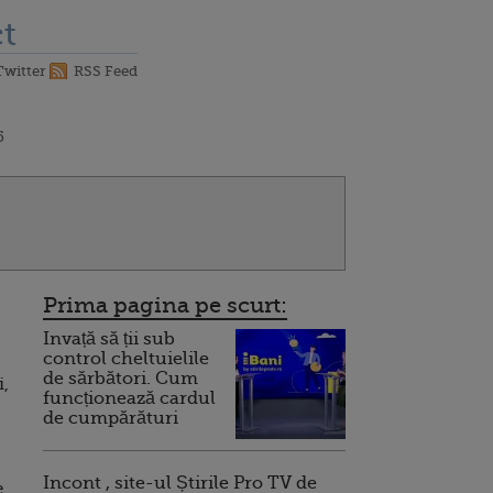
t
Twitter
RSS Feed
5
Prima pagina pe scurt:
Invață să ții sub
control cheltuielile
de sărbători. Cum
i,
funcționează cardul
de cumpărături
Incont , site-ul Știrile Pro TV de
e