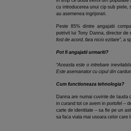
In timp ce doua treimi din populatie 
cu introducerea unui cip sub piele,
au asemenea ingrijorari.
Peste 85% dintre angajatii compan
potrivit lui Tony Danna, director de
fost de acord, fara nicio ezitare”
, a s
Pot fi angajatii urmariti?
“Aceasta este o intrebare inevitabi
Este asemanator cu cipul din cardur
Cum functioneaza tehnologia?
Danna are numai cuvinte de lauda d
in curand tot ce avem in portofel – d
carte de identitate – sa fie pe un a
sa faca viata mai usoara celor care