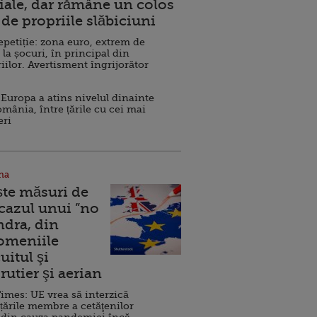
ale, dar rămâne un colos
de propriile slăbiciuni
repetiție: zona euro, extrem de
 la șocuri, în principal din
iilor. Avertisment îngrijorător
Europa a atins nivelul dinainte
omânia, între țările cu cei mai
eri
na
ște măsuri de
 cazul unui ”no
ndra, din
Domeniile
uitul şi
rutier şi aerian
imes: UE vrea să interzică
 țările membre a cetăţenilor