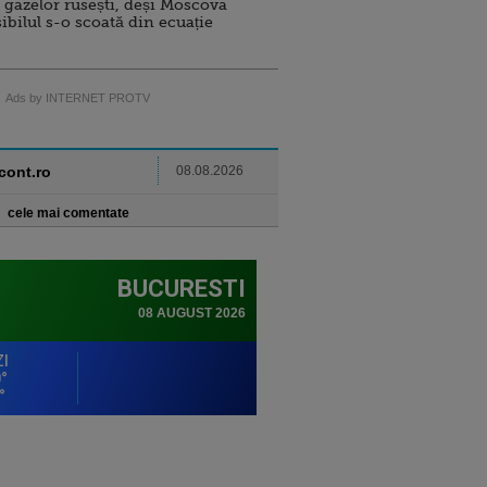
 gazelor rusești, deși Moscova
sibilul s-o scoată din ecuație
Ads by INTERNET PROTV
ncont.ro
08.08.2026
cele mai comentate