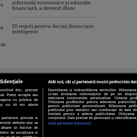
informații economice și educație
ve
financiară, a devenit iBani
10 reguli pentru decizii financiare
nd
inteligente
 de
ro
foodstory.ro
Procinema.ro
fidențiale
Atât noi, cât și partenerii noștri prelucrăm dat
ozitivul dvs., precum
Dezvoltarea și îmbunătățirea serviciilor. Măsurarea
și/sau accesarea informațiilor de pe un dispoziti
al. Puteți accepta sau
selectarea conținutului personalizat. Crearea prof
pagina cu politica de
Utilizarea profilurilor pentru selectarea publicității
i și nu vă vor afecta
pentru publicitate personalizată. Măsurarea perfo
publicului prin statistici sau combinații de date di
limitate pentru a selecta publicitatea. Utilizarea
conținutul. Date precise de geolocație și identificarea
te partenere, precum si
(P) Descoperă Lumea
Nikolaj Coster-Wa
ermite website-ului sa
Listă parteneri (furnizori)
Evenimentelor din România
Urzeala Tronurilor
 afisate in functie de
cu Transilvania Events!
Annabelle Wallis,
elelor de socializare si
lui Sebastian Stan,
(P) Raku, gaming intens și o