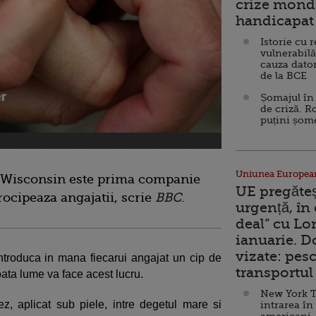
crize mondi
handicapat 
Istorie cu 
vulnerabilă
cauza dator
de la BCE
Șomajul în 
de criză. R
puțini șom
Uniunea Europea
 Wisconsin este prima companie
UE pregăte
rocipeaza angajatii, scrie
BBC
.
urgență, în
deal” cu Lo
ianuarie. 
vizate: pesc
troduca in mana fiecarui angajat un cip de
transportul 
toata lume va face acest lucru.
New York T
, aplicat sub piele, intre degetul mare si
intrarea în