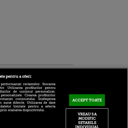
Sport.ro
ele pentru a oferi:
 performanței reclamelor. Stocarea
v. Utilizarea profilurilor pentru
ilurilor de conținut personalizat.
 personalizate. Crearea profilurilor
rmanței conținutului. Înțelegerea
ACCEPT TOATE
n surse diferite. Utilizarea de date
 datelor limitate pentru a selecta
 prin scanarea dispozitivului.
VREAU SA
CSM București a câștigat
ldau din
MODIFIC
primul trofeu al sezonului!
 și
SETARILE
 logodnica
Gestul făcut de Barcelona
 sunt
INDIVIDUAL