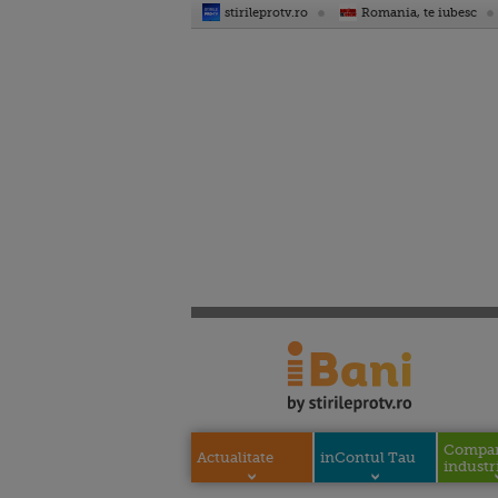
stirileprotv.ro
Romania, te iubesc
Compani
Actualitate
inContul Tau
industri