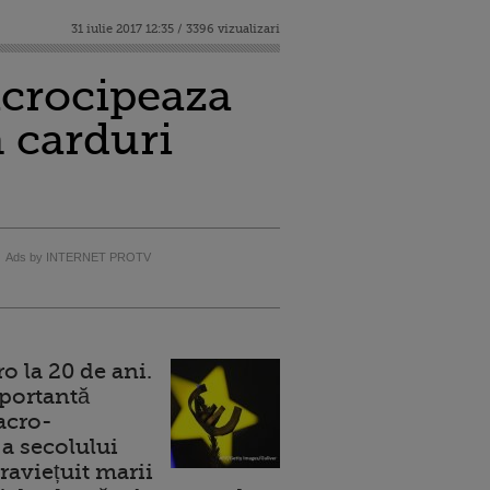
31 iulie 2017 12:35 / 3396 vizualizari
icrocipeaza
n carduri
Ads by INTERNET PROTV
 la 20 de ani.
portantă
acro-
a secolului
raviețuit marii