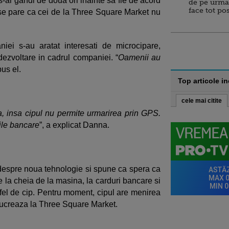
s-ar gandi de doua ori inainte sa fie de acord
de pe urma
face tot po
 se pare ca cei de la Three Square Market nu
iei s-au aratat interesati de microcipare,
 dezvoltare in cadrul companiei. “
Oamenii au
pus el.
Top articole i
cele mai citite
la, insa cipul nu permite urmarirea prin GPS.
ile bancare
”, a explicat Danna.
espre noua tehnologie si spune ca spera ca
e la cheia de la masina, la carduri bancare si
stfel de cip. Pentru moment, cipul are menirea
 lucreaza la Three Square Market.