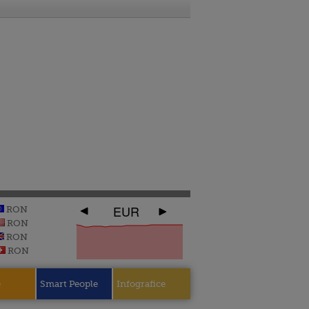
EUR
RON
RON
RON
RON
e
Smart People
Infografice