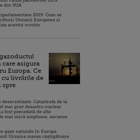
 din cauza pandemiei încă
ve din SUA
roparlamentare 2019: Cum se
cătorii Uniunii Europene și
iza acestui scrutin
 gazoductul
 care asigura
ru Europa. Ce
cu livrările de
i spre
esecretizate: Catastrofa de la
el mai grav dezastru nuclear
 a fost precedată de alte
de mai mică amploare, ascunse
e gaze naturale în Europa.
nit Ucraina marea câștigătoare