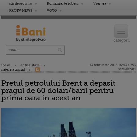
stirileprotv.ro
Romania, te iubesc
Vremea
PROTV NEWS
VOYO
ibani
actualitate
13 februarie 2015 16:43 / 753
vizualizari
international
Pretul petrolului Brent a depasit
pragul de 60 dolari/baril pentru
prima oara in acest an