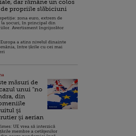
ale, dar rămâne un colos
de propriile slăbiciuni
repetiție: zona euro, extrem de
 la șocuri, în principal din
iilor. Avertisment îngrijorător
Europa a atins nivelul dinainte
omânia, între țările cu cei mai
eri
na
ște măsuri de
 cazul unui ”no
ndra, din
Domeniile
uitul şi
rutier şi aerian
imes: UE vrea să interzică
 țările membre a cetăţenilor