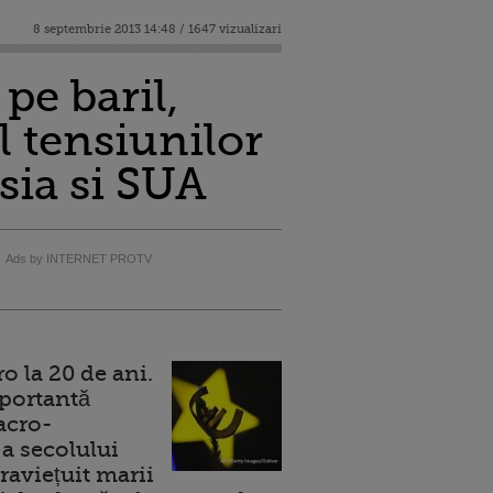
8 septembrie 2013 14:48 / 1647 vizualizari
pe baril,
l tensiunilor
usia si SUA
Ads by INTERNET PROTV
 la 20 de ani.
portantă
acro-
a secolului
raviețuit marii