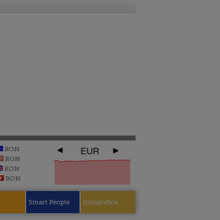
EUR
RON
RON
RON
RON
e
Smart People
Infografice