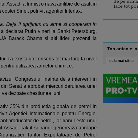
de pe urma
i lui Assad, a trimist o nava amfibie de asalt in
face tot po
ostei Siriei, potrivit agentiei Interfax.
. Deja ii sprijinim cu arme si cooperam in
, a declarat Putin vineri la Sankt Petersburg,
UA Barack Obama si alti lideri prezenti la
Top articole i
ui, ca exista un consens tot mai larg la nivel
cele mai citite
 pentru utilizarea armelor chimice.
 avizul Congresului inainte de a interveni in
din Senat a aprobat miercuri derularea unei
i va dezbate chestiunea luni.
ativ 35% din productia globala de petrol in
rivit Agentiei Internationale pentru Energie.
tant producator de petrol, iar Iranul este unul
i al-Assad. Irakul si Iranul genereaza aproape
ganizatiei Tarilor Exportatoare de Petrol