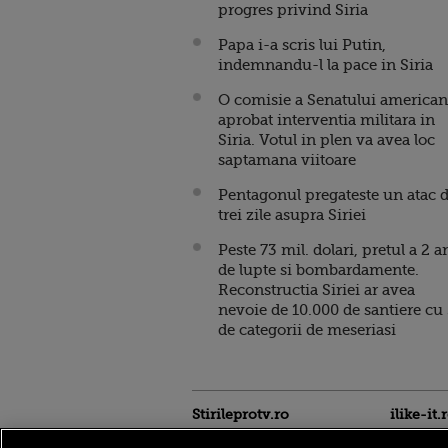
progres privind Siria
Papa i-a scris lui Putin,
indemnandu-l la pace in Siria
O comisie a Senatului american
aprobat interventia militara in
Siria. Votul in plen va avea loc
saptamana viitoare
Pentagonul pregateste un atac 
trei zile asupra Siriei
Peste 73 mil. dolari, pretul a 2 a
de lupte si bombardamente.
Reconstructia Siriei ar avea
nevoie de 10.000 de santiere cu
de categorii de meseriasi
Stirileprotv.ro
ilike-it.