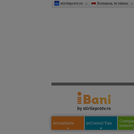
stirileprotv.ro
Romania, te iubesc
Compani
Actualitate
inContul Tau
industri