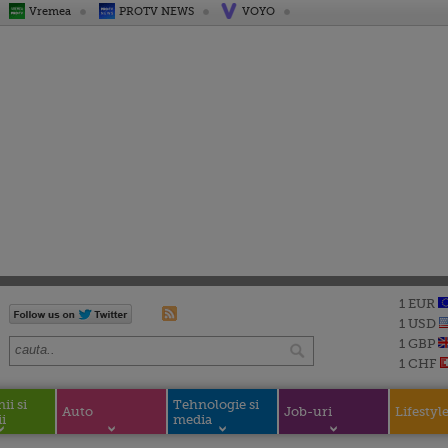
Vremea
PROTV NEWS
VOYO
1 EUR
1 USD
1 GBP
1 CHF
i si
Tehnologie si
Auto
Job-uri
Lifestyl
i
media