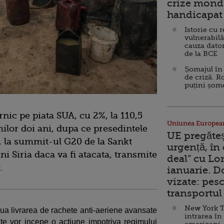
crize mondi
handicapat 
Istorie cu 
vulnerabilă
cauza dator
de la BCE
Șomajul în 
de criză. R
puțini șom
rnic pe piata SUA, cu 2%, la 110,5
Uniunea Europea
milor doi ani, dupa ce presedintele
UE pregăte
, la summit-ul G20 de la Sankt
urgență, în
ni Siria daca va fi atacata, transmite
deal” cu Lo
.
ianuarie. 
vizate: pesc
transportul 
New York T
lua livrarea de rachete anti-aeriene avansate
intrarea în
te vor incepe o actiune impotriva regimului