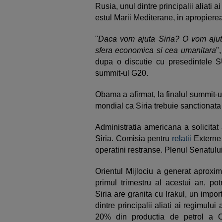
Rusia, unul dintre principalii aliati a
estul Marii Mediterane, in apropierea c
"
Daca vom ajuta Siria? O vom ajuta
sfera economica si cea umanitara
"
dupa o discutie cu presedintele S
summit-ul G20.
Obama a afirmat, la finalul summit-ul
mondial ca Siria trebuie sanctionata
Administratia americana a solicitat
Siria. Comisia pentru
relatii
Externe 
operatini restranse. Plenul Senatulu
Orientul Mijlociu a generat aproxim
primul trimestru al acestui an, pot
Siria are granita cu Irakul, un impor
dintre principalii aliati ai regimulu
20% din productia de petrol a Or