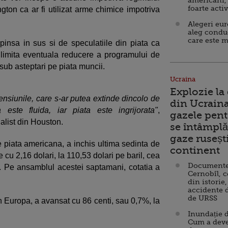
americani,
foarte acti
on ca ar fi utilizat arme chimice impotriva
Alegeri eu
aleg condu
care este m
mpinsa in sus si de speculatiile din piata ca
imita eventuala reducere a programului de
 sub asteptari pe piata muncii.
Ucraina
Explozie la
ensiunile, care s-ar putea extinde dincolo de
din Ucraina
a este fluida, iar piata este ingrijorata"
,
gazele pent
list din Houston.
se întâmplă 
gaze ruseșt
pe piata americana, a inchis ultima sedinta de
continent
 cu 2,16 dolari, la 110,53 dolari pe baril, cea
Documente d
. Pe ansamblul acestei saptamani, cotatia a
Cernobîl, c
din istorie,
accidente 
de URSS
 in Europa, a avansat cu 86 centi, sau 0,7%, la
Inundație d
Cum a deve