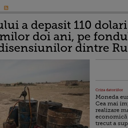
lui a depasit 110 dolari 
ilor doi ani, pe fondu
a disensiunilor dintre R
Criza datoriilor
Moneda euro
Cea mai im
realizare m
economică 
trecut a sup