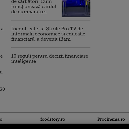
de sărbători. Cum
funcționează cardul
de cumpărături
 a
Incont , site-ul Știrile Pro TV de
informații economice și educație
financiară, a devenit iBani
de
10 reguli pentru decizii financiare
inteligente
ni
 30
ro
foodstory.ro
Procinema.ro