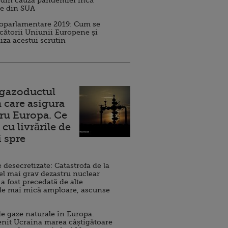
 din cauza pandemiei încă
ve din SUA
roparlamentare 2019: Cum se
cătorii Uniunii Europene și
iza acestui scrutin
 gazoductul
 care asigura
ru Europa. Ce
cu livrările de
i spre
esecretizate: Catastrofa de la
el mai grav dezastru nuclear
 a fost precedată de alte
de mai mică amploare, ascunse
e gaze naturale în Europa.
nit Ucraina marea câștigătoare