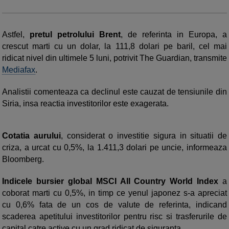
Astfel,
pretul petrolului Brent
, de referinta in Europa, a
crescut marti cu un dolar, la 111,8 dolari pe baril, cel mai
ridicat nivel din ultimele 5 luni, potrivit The Guardian, transmite
Mediafax
.
Analistii comenteaza ca declinul este cauzat de tensiunile din
Siria, insa reactia investitorilor este exagerata.
Cotatia aurului
, considerat o investitie sigura in situatii de
criza, a urcat cu 0,5%, la 1.411,3 dolari pe uncie, informeaza
Bloomberg.
Indicele bursier global MSCI All Country World Index
a
coborat marti cu 0,5%, in timp ce yenul japonez s-a apreciat
cu 0,6% fata de un cos de valute de referinta, indicand
scaderea apetitului investitorilor pentru risc si trasferurile de
capital catre active cu un grad ridicat de siguranta.