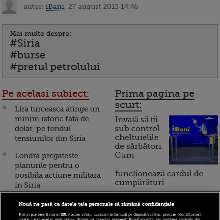
autor:
iBani
, 27 august 2013 14:46
Mai multe despre:
#Siria
#burse
#pretul petrolului
Pe acelasi subiect:
Prima pagina pe
scurt:
Lira turceasca atinge un
minim istoric fata de
Invață să ții
dolar, pe fondul
sub control
cheltuielile
tensiunilor din Siria
de sărbători.
Cum
Londra pregateste
planurile pentru o
funcționează cardul de
posibila actiune militara
cumpărături
in Siria
Secretarul american de
Nouă ne pasă ca datele tale personale să rămână confidențiale
Incont , site-ul Știrile Pro
stat: "Au fost folosite
Noi și partenerii noștri
201
stocăm și/sau accesăm informații pe dispozitivul dvs., precum identificatorii
cookie unici pentru prelucrarea datelor cu caracter personal. Puteți accepta sau gestiona alegerile dvs.